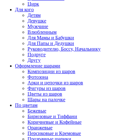
Цирк
Для кого
Детям
Девушке
Мужчине
Влюбленным
Для Мамы и Бабушки
Для Папы и Дедушки
Руководителю, Боссу, Начальнику
Подруге
Другу
Оформление шарами
Композиции из шаров
Фотозона
Арки и цепочки из шаров
Фигуры из шаров
Цветы из шаров
Шары на палочке
По цветам
Бежевые
Бирюзовые и Тиффани
Коричневые и Кофейные
Оранжевые
Персиковые и Кремовые
Прозрачные шарики