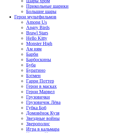
Шары хром
Прикольные шарики
Большие шары
Герои мультфильмов
Among Us
Angry Birds
Brawl Stars
Hello Kitty
Monster High
Ам ням
Барби
Барбоскины
Буба
Буратино
Бэтмен
Гарри Поттер
Герои в масках
Герои Марвел
Грузовички
Грузовичок Лёва
Губка Боб
Домовёнок Кузя
Звездные войны
Зверополис
Игра в кальмара