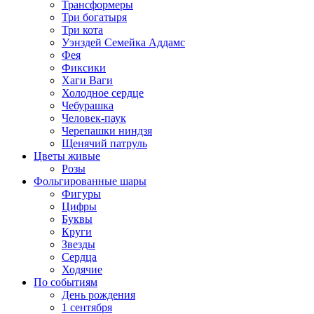
Трансформеры
Три богатыря
Три кота
Уэнздей Семейка Аддамс
Фея
Фиксики
Хаги Ваги
Холодное сердце
Чебурашка
Человек-паук
Черепашки ниндзя
Щенячий патруль
Цветы живые
Розы
Фольгированные шары
Фигуры
Цифры
Буквы
Круги
Звезды
Сердца
Ходячие
По событиям
День рождения
1 сентября