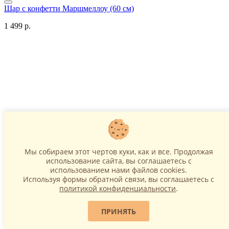
Шар с конфетти Маршмеллоу (60 см)
1 499 р.
Мы собираем этот чертов куки, как и все. Продолжая
В корзину
использование сайта, вы соглашаетесь c
использованием нами файлов cookies.
|<
Используя формы обратной связи, вы соглашаетесь с
<
политикой конфиденциальности
.
1
2
3
ПРИНЯТЬ
4
5