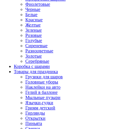
Фиолетовые
Черные
Белые
Красные
Желтые
Зеленые
Розовые
Голубые
Сиреневые
Разноцветные
Золотые
Серебряные
Коробка с шарами
Товары для праздника
Грузики для шаров
Головные уборы
Наклейки на авто
Гелий в баллоне
Мыльные пузыри
Язычки-гудки
Гримм детский
Гирлянды
Открытки
Пиньята
Свечки