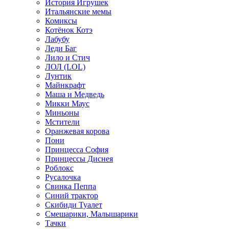
История Игрушек
Итальянские мемы
Комиксы
Котёнок Котэ
Лабубу
Леди Баг
Лило и Стич
ЛОЛ (LOL)
Лунтик
Майнкрафт
Маша и Медведь
Микки Маус
Миньоны
Мстители
Оранжевая корова
Пони
Принцесса София
Принцессы Диснея
Роблокс
Русалочка
Свинка Пеппа
Синий трактор
Скибиди Туалет
Смешарики, Малышарики
Тачки