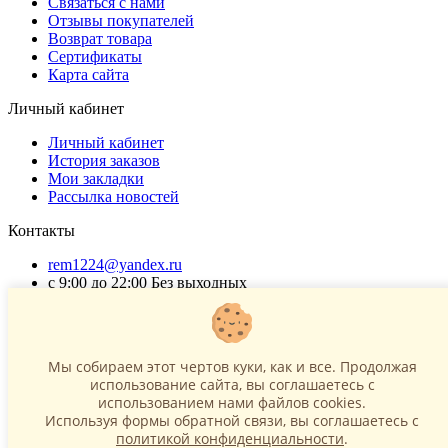
Связаться с нами
Отзывы покупателей
Возврат товара
Сертификаты
Карта сайта
Личный кабинет
Личный кабинет
История заказов
Мои закладки
Рассылка новостей
Контакты
rem1224@yandex.ru
с 9:00 до 22:00 Без выходных
Г. Москва ул. Коровинское шоссе 35 стр 2
ОГРНИП 318502900040868
ИНН 771120321428
Мы собираем этот чертов куки, как и все. Продолжая
использование сайта, вы соглашаетесь c
(с) 2015 - 2026 “SharLime”, копирование контента запрещено и
использованием нами файлов cookies.
преследуется законом!
Используя формы обратной связи, вы соглашаетесь с
политикой конфиденциальности
.