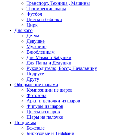
Транспорт, Техника , Машины
Тропические шары
Футбол
Цветы и бабочки
Цирк
Для кого
Детям
Девушке
Мужчине
Влюбленным
Для Мамы и Бабушки
Для Папы и Дедушки
Руководителю, Боссу, Начальнику
Подруге
Другу
Оформление шарами
Композиции из шаров
Фотозона
Арки и цепочки из шаров
Фигуры из шаров
Цветы из шаров
Шары на палочке
По цветам
Бежевые
Бирюзовые и Тиффани