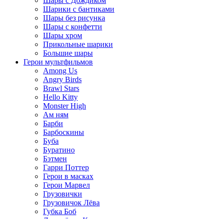
Шары с Дождиком
Шарики с бантиками
Шары без рисунка
Шары с конфетти
Шары хром
Прикольные шарики
Большие шары
Герои мультфильмов
Among Us
Angry Birds
Brawl Stars
Hello Kitty
Monster High
Ам ням
Барби
Барбоскины
Буба
Буратино
Бэтмен
Гарри Поттер
Герои в масках
Герои Марвел
Грузовички
Грузовичок Лёва
Губка Боб