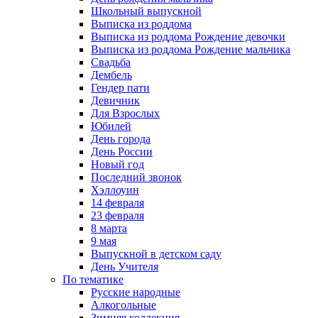
Школьный выпускной
Выписка из роддома
Выписка из роддома Рождение девочки
Выписка из роддома Рождение мальчика
Свадьба
Дембель
Гендер пати
Девичник
Для Взрослых
Юбилей
День города
День России
Новый год
Последний звонок
Хэллоуин
14 февраля
23 февраля
8 марта
9 мая
Выпускной в детском саду
День Учителя
По тематике
Русские народные
Алкогольные
Зимняя коллекция