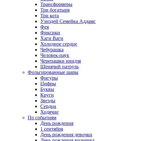
Трансформеры
Три богатыря
Три кота
Уэнздей Семейка Аддамс
Фея
Фиксики
Хаги Ваги
Холодное сердце
Чебурашка
Человек-паук
Черепашки ниндзя
Щенячий патруль
Фольгированные шары
Фигуры
Цифры
Буквы
Круги
Звезды
Сердца
Ходячие
По событиям
День рождения
1 сентября
День рождения девочки
День рождения мальчика