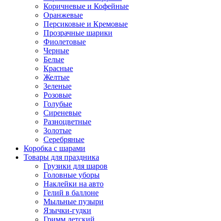
Коричневые и Кофейные
Оранжевые
Персиковые и Кремовые
Прозрачные шарики
Фиолетовые
Черные
Белые
Красные
Желтые
Зеленые
Розовые
Голубые
Сиреневые
Разноцветные
Золотые
Серебряные
Коробка с шарами
Товары для праздника
Грузики для шаров
Головные уборы
Наклейки на авто
Гелий в баллоне
Мыльные пузыри
Язычки-гудки
Гримм детский