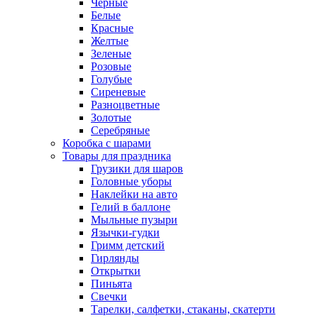
Черные
Белые
Красные
Желтые
Зеленые
Розовые
Голубые
Сиреневые
Разноцветные
Золотые
Серебряные
Коробка с шарами
Товары для праздника
Грузики для шаров
Головные уборы
Наклейки на авто
Гелий в баллоне
Мыльные пузыри
Язычки-гудки
Гримм детский
Гирлянды
Открытки
Пиньята
Свечки
Тарелки, салфетки, стаканы, скатерти