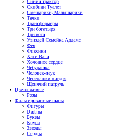
Синий трактор
Скибиди Туалет
Смешарики, Малышарики
Тачки
Трансформеры
Три богатыря
Три кота
Уэнздей Семейка Аддамс
Фея
Фиксики
Хаги Ваги
Холодное сердце
Чебурашка
Человек-паук
Черепашки ниндзя
Щенячий патруль
Цветы живые
Розы
Фольгированные шары
Фигуры
Цифры
Буквы
Круги
Звезды
Сердца