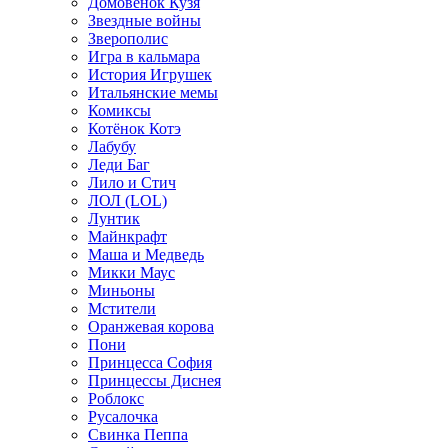
Домовёнок Кузя
Звездные войны
Зверополис
Игра в кальмара
История Игрушек
Итальянские мемы
Комиксы
Котёнок Котэ
Лабубу
Леди Баг
Лило и Стич
ЛОЛ (LOL)
Лунтик
Майнкрафт
Маша и Медведь
Микки Маус
Миньоны
Мстители
Оранжевая корова
Пони
Принцесса София
Принцессы Диснея
Роблокс
Русалочка
Свинка Пеппа