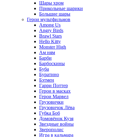
Шары хром
Прикольные шарики
Большие шары
Герои мультфильмов
Among Us
Angry Birds
Brawl Stars
Hello Kitty
Monster High
Ам ням
Барби
Барбоскины
Буба
Буратино
Бэтмен
Гарри Поттер
Герои в масках
Герои Марвел
Грузовички
Грузовичок Лёва
Губка Боб
Домовёнок Кузя
Звездные войны
Зверополис
Игра в кальмара