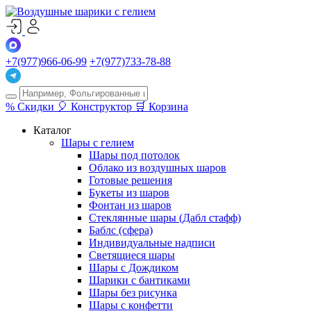
+7(977)966-06-99
+7(977)733-78-88
%
Скидки
🎈
Конструктор
🛒
Корзина
Каталог
Шары с гелием
Шары под потолок
Облако из воздушных шаров
Готовые решения
Букеты из шаров
Фонтан из шаров
Стеклянные шары (Дабл стафф)
Баблс (сфера)
Индивидуальные надписи
Светящиеся шары
Шары с Дождиком
Шарики с бантиками
Шары без рисунка
Шары с конфетти