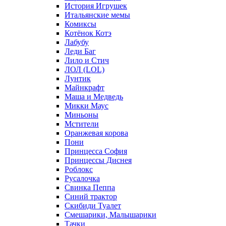
История Игрушек
Итальянские мемы
Комиксы
Котёнок Котэ
Лабубу
Леди Баг
Лило и Стич
ЛОЛ (LOL)
Лунтик
Майнкрафт
Маша и Медведь
Микки Маус
Миньоны
Мстители
Оранжевая корова
Пони
Принцесса София
Принцессы Диснея
Роблокс
Русалочка
Свинка Пеппа
Синий трактор
Скибиди Туалет
Смешарики, Малышарики
Тачки