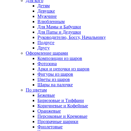
Для кого
Детям
Девушке
Мужчине
Влюбленным
Для Мамы и Бабушки
Для Папы и Дедушки
Руководителю, Боссу, Начальнику
Подруге
Другу
Оформление шарами
Композиции из шаров
Фотозона
Арки и цепочки из шаров
Фигуры из шаров
Цветы из шаров
Шары на палочке
По цветам
Бежевые
Бирюзовые и Тиффани
Коричневые и Кофейные
Оранжевые
Персиковые и Кремовые
Прозрачные шарики
Фиолетовые