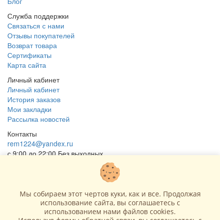
Блог
Служба поддержки
Связаться с нами
Отзывы покупателей
Возврат товара
Сертификаты
Карта сайта
Личный кабинет
Личный кабинет
История заказов
Мои закладки
Рассылка новостей
Контакты
rem1224@yandex.ru
с 9:00 до 22:00 Без выходных
Г. Москва ул. Коровинское шоссе 35 стр 2
ОГРНИП 318502900040868
ИНН 771120321428
Мы собираем этот чертов куки, как и все. Продолжая
использование сайта, вы соглашаетесь c
(с) 2015 - 2026 “SharLime”, копирование контента запрещено и
использованием нами файлов cookies.
преследуется законом!