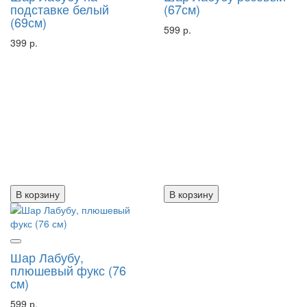
подставке белый
(67см)
(69см)
599 р.
399 р.
В корзину
В корзину
Шар Лабубу,
плюшевый фукс (76
см)
599 р.