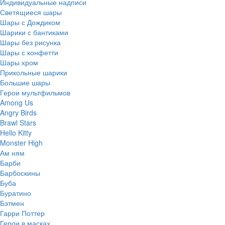
Индивидуальные надписи
Светящиеся шары
Шары с Дождиком
Шарики с бантиками
Шары без рисунка
Шары с конфетти
Шары хром
Прикольные шарики
Большие шары
Герои мультфильмов
Among Us
Angry Birds
Brawl Stars
Hello Kitty
Monster High
Ам ням
Барби
Барбоскины
Буба
Буратино
Бэтмен
Гарри Поттер
Герои в масках