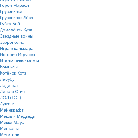
Герои Марвел
Грузовички
Грузовичок Лёва
Губка Боб
Домовёнок Кузя
Звездные войны
Зверополис
Игра в кальмара
История Игрушек
Итальянские мемы
Комиксы
Котёнок Котэ
Лабубу
Леди Баг
Лило и Стич
ЛОЛ (LOL)
Лунтик
Майнкрафт
Маша и Медведь
Микки Маус
Миньоны
Мстители