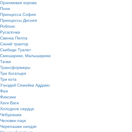
Оранжевая корова
Пони
Принцесса София
Принцессы Диснея
Роблокс
Русалочка
Свинка Пеппа
Синий трактор
Скибиди Туалет
Смешарики, Малышарики
Тачки
Трансформеры
Три богатыря
Три кота
Уэнздей Семейка Аддамс
Фея
Фиксики
Хаги Ваги
Холодное сердце
Чебурашка
Человек-паук
Черепашки ниндзя
Щенячий патруль