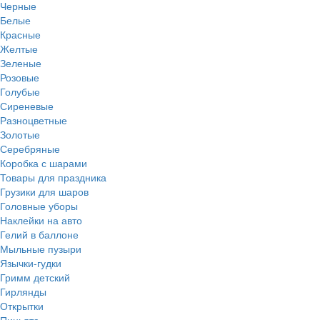
Черные
Белые
Красные
Желтые
Зеленые
Розовые
Голубые
Сиреневые
Разноцветные
Золотые
Серебряные
Коробка с шарами
Товары для праздника
Грузики для шаров
Головные уборы
Наклейки на авто
Гелий в баллоне
Мыльные пузыри
Язычки-гудки
Гримм детский
Гирлянды
Открытки
Пиньята