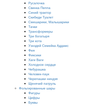
Русалочка
Свинка Пеппа
Синий трактор
Скибиди Туалет
Смешарики, Малышарики
Тачки
Трансформеры
Три богатыря
Три кота
Уэнздей Семейка Аддамс
Фея
Фиксики
Хаги Ваги
Холодное сердце
Чебурашка
Человек-паук
Черепашки ниндзя
Щенячий патруль
Фольгированные шары
Фигуры
Цифры
Буквы