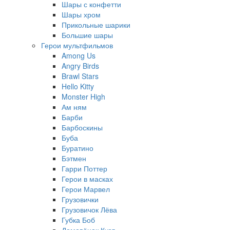
Шары с конфетти
Шары хром
Прикольные шарики
Большие шары
Герои мультфильмов
Among Us
Angry Birds
Brawl Stars
Hello Kitty
Monster High
Ам ням
Барби
Барбоскины
Буба
Буратино
Бэтмен
Гарри Поттер
Герои в масках
Герои Марвел
Грузовички
Грузовичок Лёва
Губка Боб