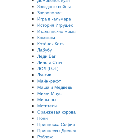
Домовёнок Кузя
Звездные войны
Зверополис
Игра в кальмара
История Игрушек
Итальянские мемы
Комиксы
Котёнок Котэ
Лабубу
Леди Баг
Лило и Стич
ЛОЛ (LOL)
Лунтик
Майнкрафт
Маша и Медведь
Микки Маус
Миньоны
Мстители
Оранжевая корова
Пони
Принцесса София
Принцессы Диснея
Роблокс