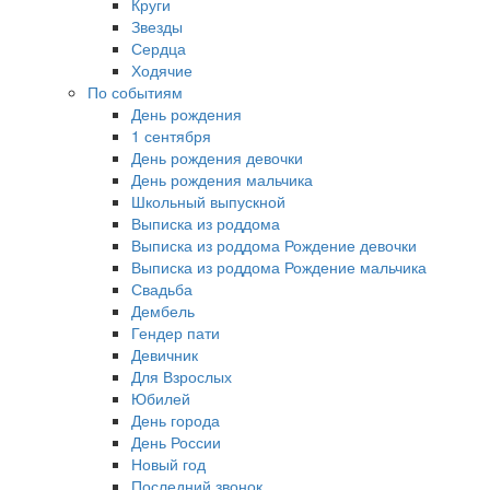
Круги
Звезды
Сердца
Ходячие
По событиям
День рождения
1 сентября
День рождения девочки
День рождения мальчика
Школьный выпускной
Выписка из роддома
Выписка из роддома Рождение девочки
Выписка из роддома Рождение мальчика
Свадьба
Дембель
Гендер пати
Девичник
Для Взрослых
Юбилей
День города
День России
Новый год
Последний звонок