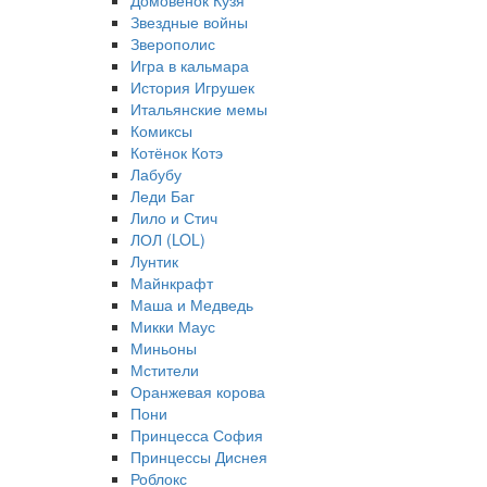
Домовёнок Кузя
Звездные войны
Зверополис
Игра в кальмара
История Игрушек
Итальянские мемы
Комиксы
Котёнок Котэ
Лабубу
Леди Баг
Лило и Стич
ЛОЛ (LOL)
Лунтик
Майнкрафт
Маша и Медведь
Микки Маус
Миньоны
Мстители
Оранжевая корова
Пони
Принцесса София
Принцессы Диснея
Роблокс