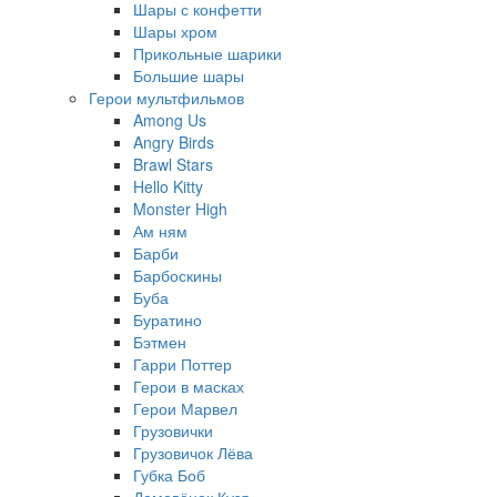
Шары с конфетти
Шары хром
Прикольные шарики
Большие шары
Герои мультфильмов
Among Us
Angry Birds
Brawl Stars
Hello Kitty
Monster High
Ам ням
Барби
Барбоскины
Буба
Буратино
Бэтмен
Гарри Поттер
Герои в масках
Герои Марвел
Грузовички
Грузовичок Лёва
Губка Боб