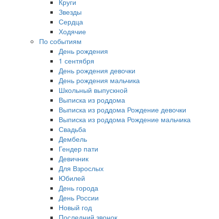
Круги
Звезды
Сердца
Ходячие
По событиям
День рождения
1 сентября
День рождения девочки
День рождения мальчика
Школьный выпускной
Выписка из роддома
Выписка из роддома Рождение девочки
Выписка из роддома Рождение мальчика
Свадьба
Дембель
Гендер пати
Девичник
Для Взрослых
Юбилей
День города
День России
Новый год
Последний звонок