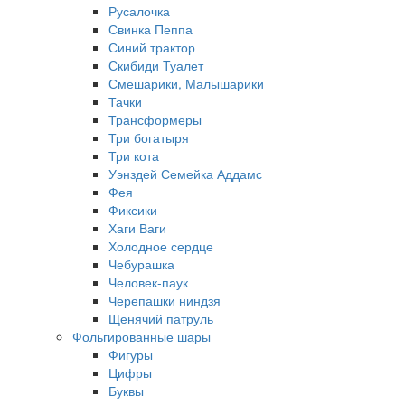
Русалочка
Свинка Пеппа
Синий трактор
Скибиди Туалет
Смешарики, Малышарики
Тачки
Трансформеры
Три богатыря
Три кота
Уэнздей Семейка Аддамс
Фея
Фиксики
Хаги Ваги
Холодное сердце
Чебурашка
Человек-паук
Черепашки ниндзя
Щенячий патруль
Фольгированные шары
Фигуры
Цифры
Буквы