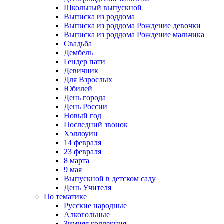
Школьный выпускной
Выписка из роддома
Выписка из роддома Рождение девочки
Выписка из роддома Рождение мальчика
Свадьба
Дембель
Гендер пати
Девичник
Для Взрослых
Юбилей
День города
День России
Новый год
Последний звонок
Хэллоуин
14 февраля
23 февраля
8 марта
9 мая
Выпускной в детском саду
День Учителя
По тематике
Русские народные
Алкогольные
Зимняя коллекция