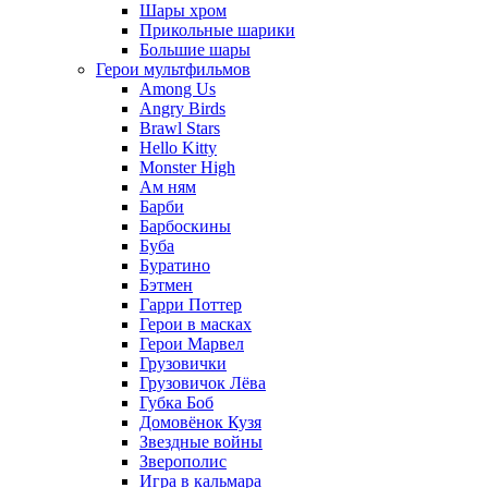
Шары хром
Прикольные шарики
Большие шары
Герои мультфильмов
Among Us
Angry Birds
Brawl Stars
Hello Kitty
Monster High
Ам ням
Барби
Барбоскины
Буба
Буратино
Бэтмен
Гарри Поттер
Герои в масках
Герои Марвел
Грузовички
Грузовичок Лёва
Губка Боб
Домовёнок Кузя
Звездные войны
Зверополис
Игра в кальмара