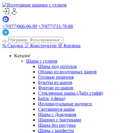
+7(977)966-06-99
+7(977)733-78-88
%
Скидки
🎈
Конструктор
🛒
Корзина
Каталог
Шары с гелием
Шары под потолок
Облако из воздушных шаров
Готовые решения
Букеты из шаров
Фонтан из шаров
Стеклянные шары (Дабл стафф)
Баблс (сфера)
Индивидуальные надписи
Светящиеся шары
Шары с Дождиком
Шарики с бантиками
Шары без рисунка
Шары с конфетти