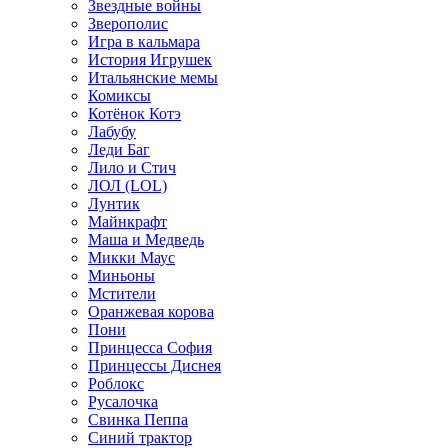
Звездные войны
Зверополис
Игра в кальмара
История Игрушек
Итальянские мемы
Комиксы
Котёнок Котэ
Лабубу
Леди Баг
Лило и Стич
ЛОЛ (LOL)
Лунтик
Майнкрафт
Маша и Медведь
Микки Маус
Миньоны
Мстители
Оранжевая корова
Пони
Принцесса София
Принцессы Диснея
Роблокс
Русалочка
Свинка Пеппа
Синий трактор