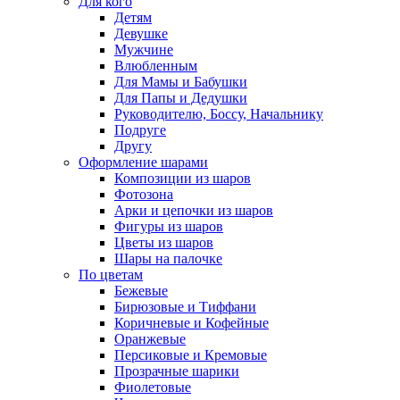
Для кого
Детям
Девушке
Мужчине
Влюбленным
Для Мамы и Бабушки
Для Папы и Дедушки
Руководителю, Боссу, Начальнику
Подруге
Другу
Оформление шарами
Композиции из шаров
Фотозона
Арки и цепочки из шаров
Фигуры из шаров
Цветы из шаров
Шары на палочке
По цветам
Бежевые
Бирюзовые и Тиффани
Коричневые и Кофейные
Оранжевые
Персиковые и Кремовые
Прозрачные шарики
Фиолетовые