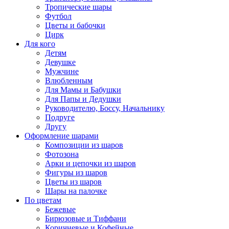
Тропические шары
Футбол
Цветы и бабочки
Цирк
Для кого
Детям
Девушке
Мужчине
Влюбленным
Для Мамы и Бабушки
Для Папы и Дедушки
Руководителю, Боссу, Начальнику
Подруге
Другу
Оформление шарами
Композиции из шаров
Фотозона
Арки и цепочки из шаров
Фигуры из шаров
Цветы из шаров
Шары на палочке
По цветам
Бежевые
Бирюзовые и Тиффани
Коричневые и Кофейные