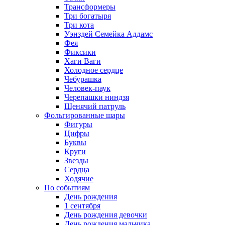
Трансформеры
Три богатыря
Три кота
Уэнздей Семейка Аддамс
Фея
Фиксики
Хаги Ваги
Холодное сердце
Чебурашка
Человек-паук
Черепашки ниндзя
Щенячий патруль
Фольгированные шары
Фигуры
Цифры
Буквы
Круги
Звезды
Сердца
Ходячие
По событиям
День рождения
1 сентября
День рождения девочки
День рождения мальчика