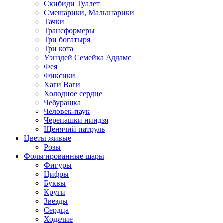
Скибиди Туалет
Смешарики, Малышарики
Тачки
Трансформеры
Три богатыря
Три кота
Уэнздей Семейка Аддамс
Фея
Фиксики
Хаги Ваги
Холодное сердце
Чебурашка
Человек-паук
Черепашки ниндзя
Щенячий патруль
Цветы живые
Розы
Фольгированные шары
Фигуры
Цифры
Буквы
Круги
Звезды
Сердца
Ходячие