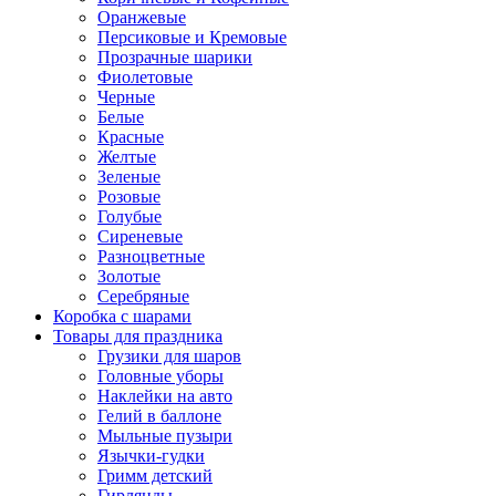
Оранжевые
Персиковые и Кремовые
Прозрачные шарики
Фиолетовые
Черные
Белые
Красные
Желтые
Зеленые
Розовые
Голубые
Сиреневые
Разноцветные
Золотые
Серебряные
Коробка с шарами
Товары для праздника
Грузики для шаров
Головные уборы
Наклейки на авто
Гелий в баллоне
Мыльные пузыри
Язычки-гудки
Гримм детский
Гирлянды