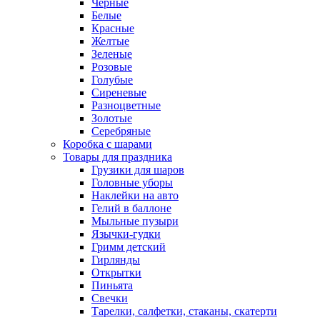
Черные
Белые
Красные
Желтые
Зеленые
Розовые
Голубые
Сиреневые
Разноцветные
Золотые
Серебряные
Коробка с шарами
Товары для праздника
Грузики для шаров
Головные уборы
Наклейки на авто
Гелий в баллоне
Мыльные пузыри
Язычки-гудки
Гримм детский
Гирлянды
Открытки
Пиньята
Свечки
Тарелки, салфетки, стаканы, скатерти