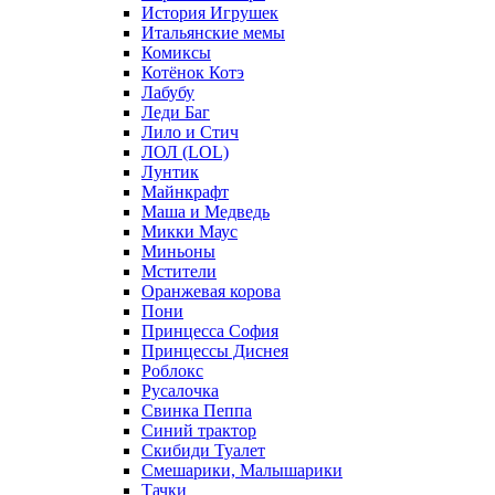
История Игрушек
Итальянские мемы
Комиксы
Котёнок Котэ
Лабубу
Леди Баг
Лило и Стич
ЛОЛ (LOL)
Лунтик
Майнкрафт
Маша и Медведь
Микки Маус
Миньоны
Мстители
Оранжевая корова
Пони
Принцесса София
Принцессы Диснея
Роблокс
Русалочка
Свинка Пеппа
Синий трактор
Скибиди Туалет
Смешарики, Малышарики
Тачки