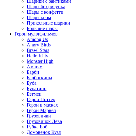
Шарики с бантиками
Шары без рисунка
Шары с конфетти
Шары хром
Прикольные шарики
Большие шары
Герои мультфильмов
Among Us
Angry Birds
Brawl Stars
Hello Kitty
Monster High
Ам ням
Барби
Барбоскины
Буба
Буратино
Бэтмен
Гарри Поттер
Герои в масках
Герои Марвел
Грузовички
Грузовичок Лёва
Губка Боб
Домовёнок Кузя