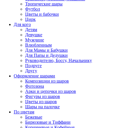
Тропические шары
Футбол
Цветы и бабочки
Цирк
Для кого
Детям
Девушке
Мужчине
Влюбленным
Для Мамы и Бабушки
Для Папы и Дедушки
Руководителю, Боссу, Начальнику
Подруге
Другу
Оформление шарами
Композиции из шаров
Фотозона
Арки и цепочки из шаров
Фигуры из шаров
Цветы из шаров
Шары на палочке
По цветам
Бежевые
Бирюзовые и Тиффани
Коричневые и Кофейные