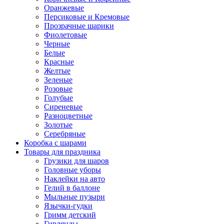
Оранжевые
Персиковые и Кремовые
Прозрачные шарики
Фиолетовые
Черные
Белые
Красные
Желтые
Зеленые
Розовые
Голубые
Сиреневые
Разноцветные
Золотые
Серебряные
Коробка с шарами
Товары для праздника
Грузики для шаров
Головные уборы
Наклейки на авто
Гелий в баллоне
Мыльные пузыри
Язычки-гудки
Гримм детский
Гирлянды