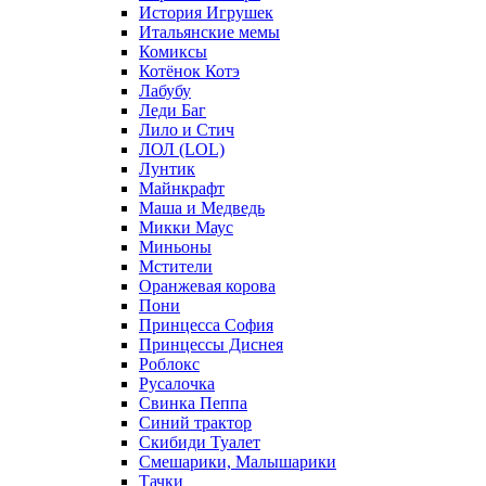
История Игрушек
Итальянские мемы
Комиксы
Котёнок Котэ
Лабубу
Леди Баг
Лило и Стич
ЛОЛ (LOL)
Лунтик
Майнкрафт
Маша и Медведь
Микки Маус
Миньоны
Мстители
Оранжевая корова
Пони
Принцесса София
Принцессы Диснея
Роблокс
Русалочка
Свинка Пеппа
Синий трактор
Скибиди Туалет
Смешарики, Малышарики
Тачки