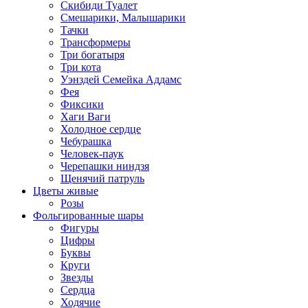
Скибиди Туалет
Смешарики, Малышарики
Тачки
Трансформеры
Три богатыря
Три кота
Уэнздей Семейка Аддамс
Фея
Фиксики
Хаги Ваги
Холодное сердце
Чебурашка
Человек-паук
Черепашки ниндзя
Щенячий патруль
Цветы живые
Розы
Фольгированные шары
Фигуры
Цифры
Буквы
Круги
Звезды
Сердца
Ходячие