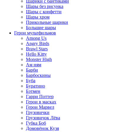
Шарики с бантиками
Шары без рисунка
Шары с конфетти
Шары хром
Прикольные шарики
Большие шары
Герои мультфильмов
Among Us
Angry Birds
Brawl Stars
Hello Kitty
Monster High
Ам ням
Барби
Барбоскины
Буба
Буратино
Бэтмен
Гарри Поттер
Герои в масках
Герои Марвел
Грузовички
Грузовичок Лёва
Губка Боб
Домовёнок Кузя