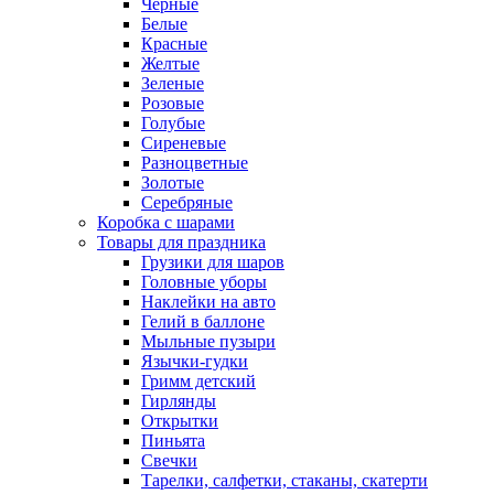
Черные
Белые
Красные
Желтые
Зеленые
Розовые
Голубые
Сиреневые
Разноцветные
Золотые
Серебряные
Коробка с шарами
Товары для праздника
Грузики для шаров
Головные уборы
Наклейки на авто
Гелий в баллоне
Мыльные пузыри
Язычки-гудки
Гримм детский
Гирлянды
Открытки
Пиньята
Свечки
Тарелки, салфетки, стаканы, скатерти