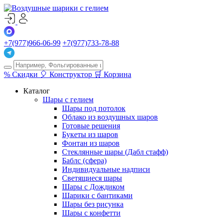
+7(977)966-06-99
+7(977)733-78-88
%
Скидки
🎈
Конструктор
🛒
Корзина
Каталог
Шары с гелием
Шары под потолок
Облако из воздушных шаров
Готовые решения
Букеты из шаров
Фонтан из шаров
Стеклянные шары (Дабл стафф)
Баблс (сфера)
Индивидуальные надписи
Светящиеся шары
Шары с Дождиком
Шарики с бантиками
Шары без рисунка
Шары с конфетти