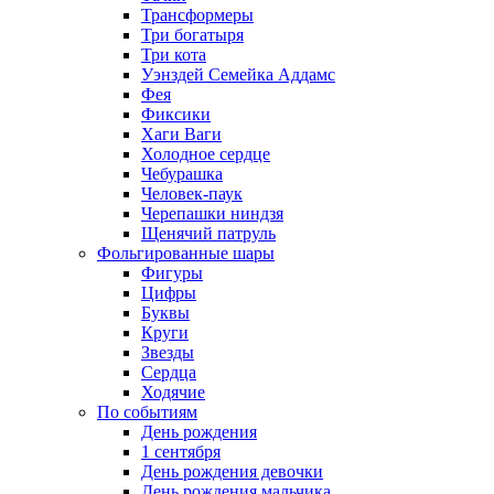
Трансформеры
Три богатыря
Три кота
Уэнздей Семейка Аддамс
Фея
Фиксики
Хаги Ваги
Холодное сердце
Чебурашка
Человек-паук
Черепашки ниндзя
Щенячий патруль
Фольгированные шары
Фигуры
Цифры
Буквы
Круги
Звезды
Сердца
Ходячие
По событиям
День рождения
1 сентября
День рождения девочки
День рождения мальчика