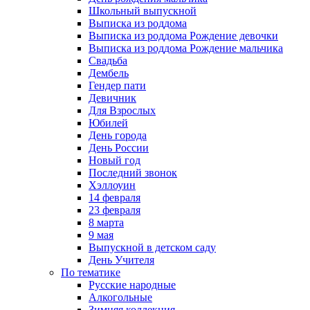
Школьный выпускной
Выписка из роддома
Выписка из роддома Рождение девочки
Выписка из роддома Рождение мальчика
Свадьба
Дембель
Гендер пати
Девичник
Для Взрослых
Юбилей
День города
День России
Новый год
Последний звонок
Хэллоуин
14 февраля
23 февраля
8 марта
9 мая
Выпускной в детском саду
День Учителя
По тематике
Русские народные
Алкогольные
Зимняя коллекция