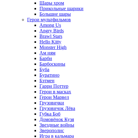
Шары хром
Прикольные шарики
Большие шары
Герои мультфильмов
Among Us
Angry Birds
Brawl Stars
Hello Kitty
Monster High
Ам ням
Барби
Барбоскины
Буба
Буратино
Бэтмен
Гарри Поттер
Герои в масках
Герои Марвел
Грузовички
Грузовичок Лёва
Губка Боб
Домовёнок Кузя
Звездные войны
Зверополис
Игра в кальмара