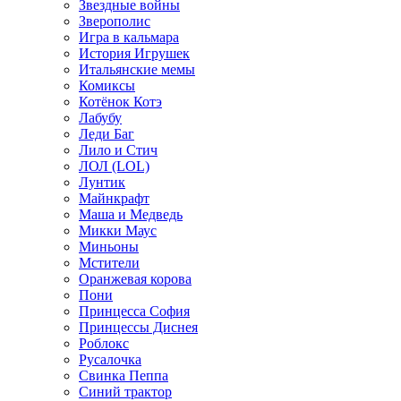
Звездные войны
Зверополис
Игра в кальмара
История Игрушек
Итальянские мемы
Комиксы
Котёнок Котэ
Лабубу
Леди Баг
Лило и Стич
ЛОЛ (LOL)
Лунтик
Майнкрафт
Маша и Медведь
Микки Маус
Миньоны
Мстители
Оранжевая корова
Пони
Принцесса София
Принцессы Диснея
Роблокс
Русалочка
Свинка Пеппа
Синий трактор