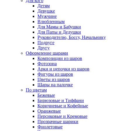
Для кого
Детям
Девушке
Мужчине
Влюбленным
Для Мамы и Бабушки
Для Папы и Дедушки
Руководителю, Боссу, Начальнику
Подруге
Другу
Оформление шарами
Композиции из шаров
Фотозона
Арки и цепочки из шаров
Фигуры из шаров
Цветы из шаров
Шары на палочке
По цветам
Бежевые
Бирюзовые и Тиффани
Коричневые и Кофейные
Оранжевые
Персиковые и Кремовые
Прозрачные шарики
Фиолетовые