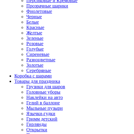
Персиковые и Кремовые
Прозрачные шарики
Фиолетовые
Черные
Белые
Красные
Желтые
Зеленые
Розовые
Голубые
Сиреневые
Разноцветные
Золотые
Серебряные
Коробка с шарами
Товары для праздника
Грузики для шаров
Головные уборы
Наклейки на авто
Гелий в баллоне
Мыльные пузыри
Язычки-гудки
Гримм детский
Гирлянды
Открытки