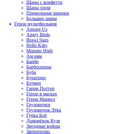
Шары с конфетти
Шары хром
Прикольные шарики
Большие шары
Герои мультфильмов
Among Us
Angry Birds
Brawl Stars
Hello Kitty
Monster High
Ам ням
Барби
Барбоскины
Буба
Буратино
Бэтмен
Гарри Поттер
Герои в масках
Герои Марвел
Грузовички
Грузовичок Лёва
Губка Боб
Домовёнок Кузя
Звездные войны
Зверополис