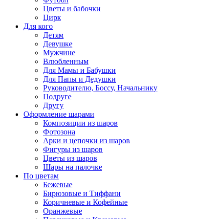
Цветы и бабочки
Цирк
Для кого
Детям
Девушке
Мужчине
Влюбленным
Для Мамы и Бабушки
Для Папы и Дедушки
Руководителю, Боссу, Начальнику
Подруге
Другу
Оформление шарами
Композиции из шаров
Фотозона
Арки и цепочки из шаров
Фигуры из шаров
Цветы из шаров
Шары на палочке
По цветам
Бежевые
Бирюзовые и Тиффани
Коричневые и Кофейные
Оранжевые