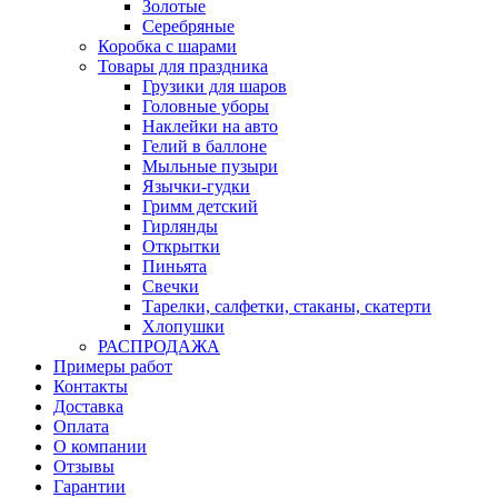
Золотые
Серебряные
Коробка с шарами
Товары для праздника
Грузики для шаров
Головные уборы
Наклейки на авто
Гелий в баллоне
Мыльные пузыри
Язычки-гудки
Гримм детский
Гирлянды
Открытки
Пиньята
Свечки
Тарелки, салфетки, стаканы, скатерти
Хлопушки
РАСПРОДАЖА
Примеры работ
Контакты
Доставка
Оплата
О компании
Отзывы
Гарантии