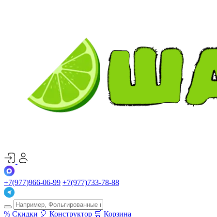
+7(977)966-06-99
+7(977)733-78-88
%
Скидки
🎈
Конструктор
🛒
Корзина