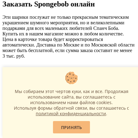
Заказать Spongebob онлайн
Эти шарики послужат не только прекрасным тематическим
украшением шумного мероприятия, но и великолепными
подарками для всех маленьких любителей Спанч Боба.
Купить их в нашем магазине можно в любом количестве.
Цена в карточке товара будет корректироваться
автоматически. Доставка по Москве и по Московской области
может быть бесплатной, если сумма заказа составит не менее
3 тыс. руб.
Информация
Примеры работ
Мы собираем этот чертов куки, как и все. Продолжая
О компании Sharlime
использование сайта, вы соглашаетесь c
Доставка
использованием нами файлов cookies.
Политика Безопасности
Используя формы обратной связи, вы соглашаетесь с
Гарантии
политикой конфиденциальности
.
FAQ
Блог
ПРИНЯТЬ
Служба поддержки