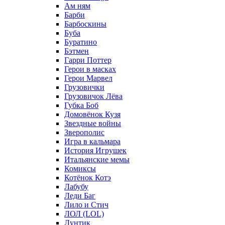
Ам ням
Барби
Барбоскины
Буба
Буратино
Бэтмен
Гарри Поттер
Герои в масках
Герои Марвел
Грузовички
Грузовичок Лёва
Губка Боб
Домовёнок Кузя
Звездные войны
Зверополис
Игра в кальмара
История Игрушек
Итальянские мемы
Комиксы
Котёнок Котэ
Лабубу
Леди Баг
Лило и Стич
ЛОЛ (LOL)
Лунтик