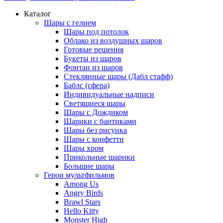
Каталог
Шары с гелием
Шары под потолок
Облако из воздушных шаров
Готовые решения
Букеты из шаров
Фонтан из шаров
Стеклянные шары (Дабл стафф)
Баблс (сфера)
Индивидуальные надписи
Светящиеся шары
Шары с Дождиком
Шарики с бантиками
Шары без рисунка
Шары с конфетти
Шары хром
Прикольные шарики
Большие шары
Герои мультфильмов
Among Us
Angry Birds
Brawl Stars
Hello Kitty
Monster High