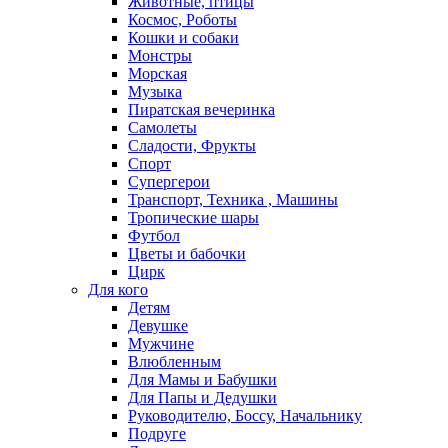
Животные, птицы
Космос, Роботы
Кошки и собаки
Монстры
Морская
Музыка
Пиратская вечеринка
Самолеты
Сладости, Фрукты
Спорт
Супергерои
Транспорт, Техника , Машины
Тропические шары
Футбол
Цветы и бабочки
Цирк
Для кого
Детям
Девушке
Мужчине
Влюбленным
Для Мамы и Бабушки
Для Папы и Дедушки
Руководителю, Боссу, Начальнику
Подруге