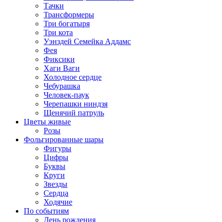
Тачки
Трансформеры
Три богатыря
Три кота
Уэнздей Семейка Аддамс
Фея
Фиксики
Хаги Ваги
Холодное сердце
Чебурашка
Человек-паук
Черепашки ниндзя
Щенячий патруль
Цветы живые
Розы
Фольгированные шары
Фигуры
Цифры
Буквы
Круги
Звезды
Сердца
Ходячие
По событиям
День рождения