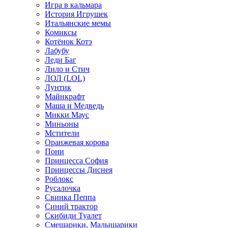
Игра в кальмара
История Игрушек
Итальянские мемы
Комиксы
Котёнок Котэ
Лабубу
Леди Баг
Лило и Стич
ЛОЛ (LOL)
Лунтик
Майнкрафт
Маша и Медведь
Микки Маус
Миньоны
Мстители
Оранжевая корова
Пони
Принцесса София
Принцессы Диснея
Роблокс
Русалочка
Свинка Пеппа
Синий трактор
Скибиди Туалет
Смешарики, Малышарики