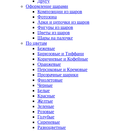
Другу
Оформление шарами
Композиции из шаров
Фотозона
Арки и цепочки из шаров
Фигуры из шаров
Цветы из шаров
Шары на палочке
По цветам
Бежевые
Бирюзовые и Тиффани
Коричневые и Кофейные
Оранжевые
Персиковые и Кремовые
Прозрачные шарики
Фиолетовые
Черные
Белые
Красные
Желтые
Зеленые
Розовые
Голубые
Сиреневые
Разноцветные