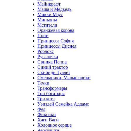
Майнкрафт
Маша и Медведь
Микки Маус
Миньоны
Мстители
Оранжевая корова
Пони
Принцесса София
Принцессы Диснея
Роблокс
Русалочка
Свинка Пеппа
Синий трактор
Скибиди Туалет
Смешарики, Малышарики
Тачки
Трансформеры
Три богатыря
Три кота
Уэнздей Семейка Аддамс
Фея
Фиксики
Хаги Ваги
Холодное сердце
Чебурашка