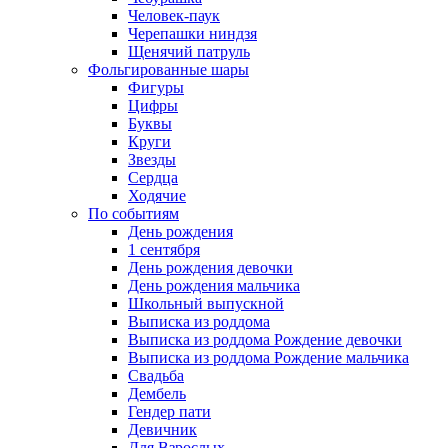
Человек-паук
Черепашки ниндзя
Щенячий патруль
Фольгированные шары
Фигуры
Цифры
Буквы
Круги
Звезды
Сердца
Ходячие
По событиям
День рождения
1 сентября
День рождения девочки
День рождения мальчика
Школьный выпускной
Выписка из роддома
Выписка из роддома Рождение девочки
Выписка из роддома Рождение мальчика
Свадьба
Дембель
Гендер пати
Девичник
Для Взрослых