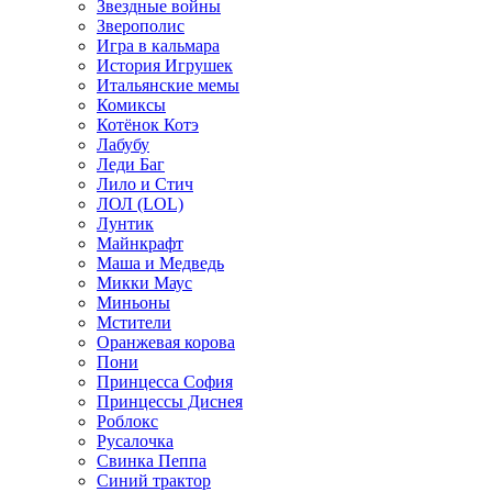
Звездные войны
Зверополис
Игра в кальмара
История Игрушек
Итальянские мемы
Комиксы
Котёнок Котэ
Лабубу
Леди Баг
Лило и Стич
ЛОЛ (LOL)
Лунтик
Майнкрафт
Маша и Медведь
Микки Маус
Миньоны
Мстители
Оранжевая корова
Пони
Принцесса София
Принцессы Диснея
Роблокс
Русалочка
Свинка Пеппа
Синий трактор