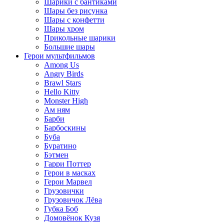
Шарики с бантиками
Шары без рисунка
Шары с конфетти
Шары хром
Прикольные шарики
Большие шары
Герои мультфильмов
Among Us
Angry Birds
Brawl Stars
Hello Kitty
Monster High
Ам ням
Барби
Барбоскины
Буба
Буратино
Бэтмен
Гарри Поттер
Герои в масках
Герои Марвел
Грузовички
Грузовичок Лёва
Губка Боб
Домовёнок Кузя