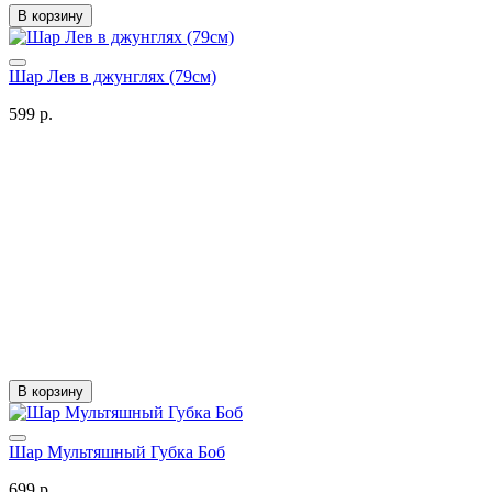
В корзину
Шар Лев в джунглях (79см)
599 р.
В корзину
Шар Мультяшный Губка Боб
699 р.