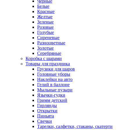
Черные
Белые
Красные
Желтые
Зеленые
Розовые
Голубые
Сиреневые
Разноцветные
Золотые
Серебряные
Коробка с шарами
Товары для праздника
Грузики для шаров
Головные уборы
Наклейки на авто
Гелий в баллоне
Мыльные пузыри
Язычки-гудки
Гримм детский
Гирлянды
Открытки
Пиньята
Свечки
Тарелки, салфетки, стаканы, скатерти