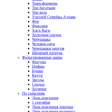
Трансформеры
Три богатыря
Три кота
Уэнздей Семейка Аддамс
Фея
Фиксики
Хаги Ваги
Холодное сердце
Чебурашка
Человек-паук
Черепашки ниндзя
Щенячий патруль
Фольгированные шары
Фигуры
Цифры
Буквы
Круги
Звезды
Сердца
Ходячие
По событиям
День рождения
1 сентября
День рождения девочки
День рождения мальчика