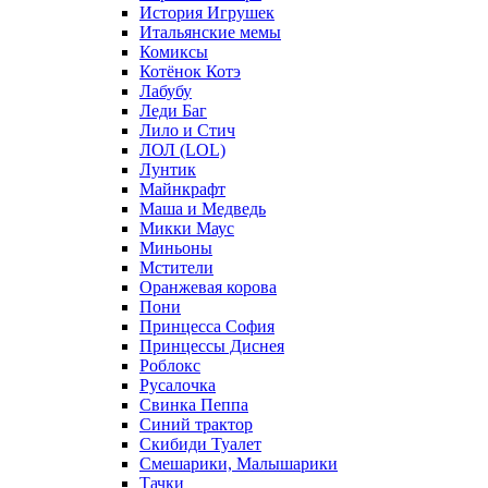
История Игрушек
Итальянские мемы
Комиксы
Котёнок Котэ
Лабубу
Леди Баг
Лило и Стич
ЛОЛ (LOL)
Лунтик
Майнкрафт
Маша и Медведь
Микки Маус
Миньоны
Мстители
Оранжевая корова
Пони
Принцесса София
Принцессы Диснея
Роблокс
Русалочка
Свинка Пеппа
Синий трактор
Скибиди Туалет
Смешарики, Малышарики
Тачки