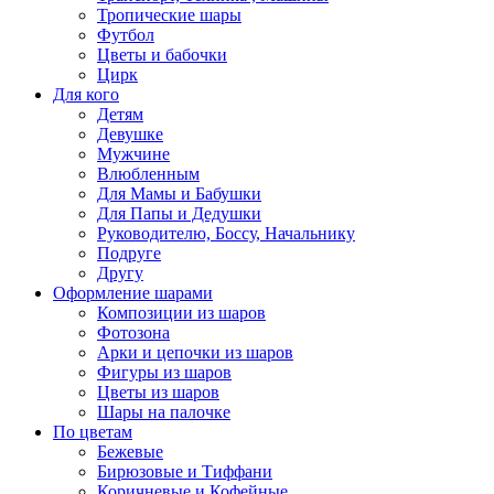
Тропические шары
Футбол
Цветы и бабочки
Цирк
Для кого
Детям
Девушке
Мужчине
Влюбленным
Для Мамы и Бабушки
Для Папы и Дедушки
Руководителю, Боссу, Начальнику
Подруге
Другу
Оформление шарами
Композиции из шаров
Фотозона
Арки и цепочки из шаров
Фигуры из шаров
Цветы из шаров
Шары на палочке
По цветам
Бежевые
Бирюзовые и Тиффани
Коричневые и Кофейные