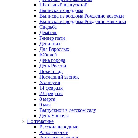
Школьный выпускной
Выписка из роддома
Выписка из роддома Рождение девочки
Выписка из роддома Рождение мальчика
Свадьба
Дембель
Гендер пати
Девичник
Для Взрослых
Юбилей
День города
День России
Новый год
Последний звонок
Хэллоуин
14 февраля
23 февраля
8 марта
9 мая
Выпускной в детском саду
День Учителя
По тематике
Русские народные
Алкогольные
Зимняя коллекция