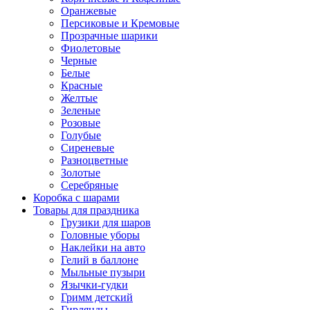
Оранжевые
Персиковые и Кремовые
Прозрачные шарики
Фиолетовые
Черные
Белые
Красные
Желтые
Зеленые
Розовые
Голубые
Сиреневые
Разноцветные
Золотые
Серебряные
Коробка с шарами
Товары для праздника
Грузики для шаров
Головные уборы
Наклейки на авто
Гелий в баллоне
Мыльные пузыри
Язычки-гудки
Гримм детский
Гирлянды