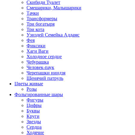
Скибиди Туалет
Смешарики, Малышарики
Тачки
Трансформеры
Три богатыря
Три кота
Уэнздей Семейка Аддамс
Фея
Фиксики
Хаги Ваги
Холодное сердце
Чебурашка
Человек-паук
Черепашки ниндзя
Щенячий патруль
Цветы живые
Розы
Фольгированные шары
Фигуры
Цифры
Буквы
Круги
Звезды
Сердца
Ходячие