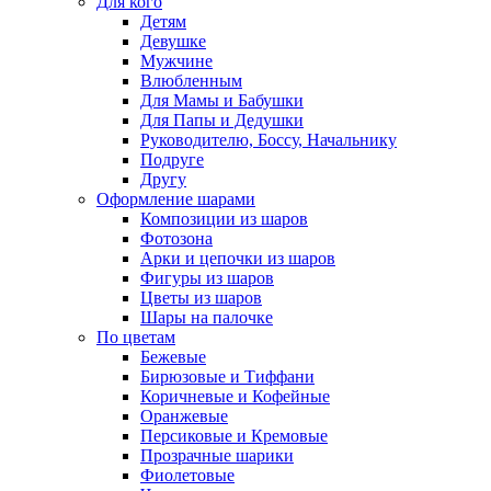
Для кого
Детям
Девушке
Мужчине
Влюбленным
Для Мамы и Бабушки
Для Папы и Дедушки
Руководителю, Боссу, Начальнику
Подруге
Другу
Оформление шарами
Композиции из шаров
Фотозона
Арки и цепочки из шаров
Фигуры из шаров
Цветы из шаров
Шары на палочке
По цветам
Бежевые
Бирюзовые и Тиффани
Коричневые и Кофейные
Оранжевые
Персиковые и Кремовые
Прозрачные шарики
Фиолетовые