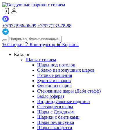
+7(977)966-06-99
+7(977)733-78-88
%
Скидки
🎈
Конструктор
🛒
Корзина
Каталог
Шары с гелием
Шары под потолок
Облако из воздушных шаров
Готовые решения
Букеты из шаров
Фонтан из шаров
Стеклянные шары (Дабл стафф)
Баблс (сфера)
Индивидуальные надписи
Светящиеся шары
Шары с Дождиком
Шарики с бантиками
Шары без рисунка
Шары с конфетти