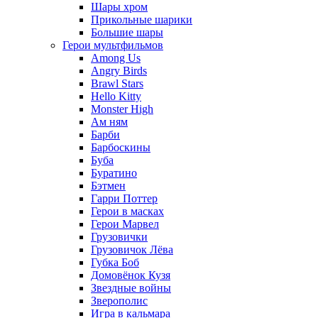
Шары хром
Прикольные шарики
Большие шары
Герои мультфильмов
Among Us
Angry Birds
Brawl Stars
Hello Kitty
Monster High
Ам ням
Барби
Барбоскины
Буба
Буратино
Бэтмен
Гарри Поттер
Герои в масках
Герои Марвел
Грузовички
Грузовичок Лёва
Губка Боб
Домовёнок Кузя
Звездные войны
Зверополис
Игра в кальмара