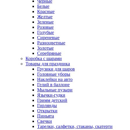
Черные
Белые
Красные
Желтые
Зеленые
Розовые
Голубые
Сиреневые
Разноцветные
Золотые
Серебряные
Коробка с шарами
Товары для праздника
Грузики для шаров
Головные уборы
Наклейки на авто
Гелий в баллоне
Мыльные пузыри
Язычки-гудки
Гримм детский
Гирлянды
Открытки
Пиньята
Свечки
Тарелки, салфетки, стаканы, скатерти