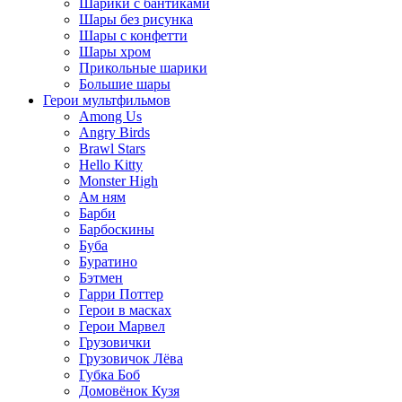
Шарики с бантиками
Шары без рисунка
Шары с конфетти
Шары хром
Прикольные шарики
Большие шары
Герои мультфильмов
Among Us
Angry Birds
Brawl Stars
Hello Kitty
Monster High
Ам ням
Барби
Барбоскины
Буба
Буратино
Бэтмен
Гарри Поттер
Герои в масках
Герои Марвел
Грузовички
Грузовичок Лёва
Губка Боб
Домовёнок Кузя