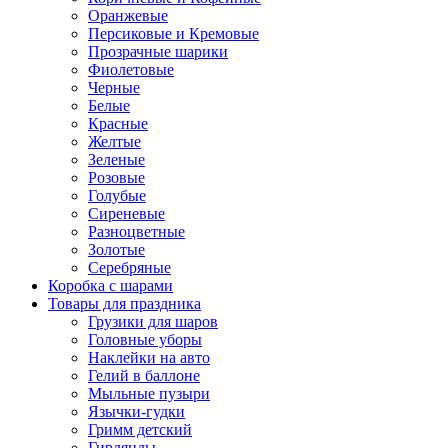
Оранжевые
Персиковые и Кремовые
Прозрачные шарики
Фиолетовые
Черные
Белые
Красные
Желтые
Зеленые
Розовые
Голубые
Сиреневые
Разноцветные
Золотые
Серебряные
Коробка с шарами
Товары для праздника
Грузики для шаров
Головные уборы
Наклейки на авто
Гелий в баллоне
Мыльные пузыри
Язычки-гудки
Гримм детский
Гирлянды