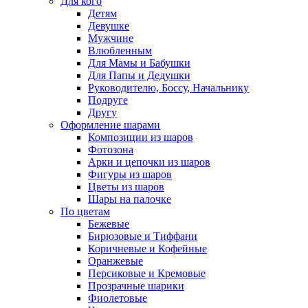
Для кого
Детям
Девушке
Мужчине
Влюбленным
Для Мамы и Бабушки
Для Папы и Дедушки
Руководителю, Боссу, Начальнику
Подруге
Другу
Оформление шарами
Композиции из шаров
Фотозона
Арки и цепочки из шаров
Фигуры из шаров
Цветы из шаров
Шары на палочке
По цветам
Бежевые
Бирюзовые и Тиффани
Коричневые и Кофейные
Оранжевые
Персиковые и Кремовые
Прозрачные шарики
Фиолетовые