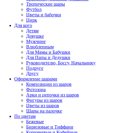
Тропические шары
Футбол
Цветы и бабочки
Цирк
Для кого
Детям
Девушке
Мужчине
Влюбленным
Для Мамы и Бабушки
Для Папы и Дедушки
Руководителю, Боссу, Начальнику
Подруге
Другу
Оформление шарами
Композиции из шаров
Фотозона
Арки и цепочки из шаров
Фигуры из шаров
Цветы из шаров
Шары на палочке
По цветам
Бежевые
Бирюзовые и Тиффани
Коричневые и Кофейные