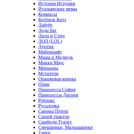
История Игрушек
Итальянские мемы
Комиксы
Котёнок Котэ
Лабубу
Леди Баг
Лило и Стич
ЛОЛ (LOL)
Лунтик
Майнкрафт
Маша и Медведь
Микки Маус
Миньоны
Мстители
Оранжевая корова
Пони
Принцесса София
Принцессы Диснея
Роблокс
Русалочка
Свинка Пеппа
Синий трактор
Скибиди Туалет
Смешарики, Малышарики
Тачки