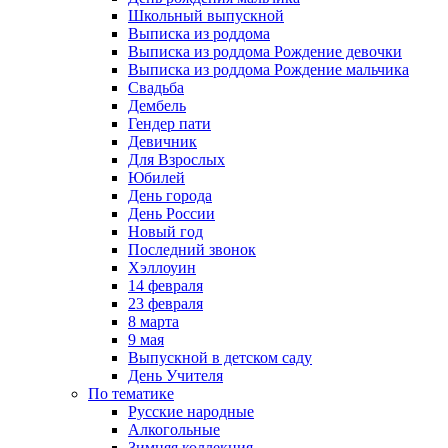
Школьный выпускной
Выписка из роддома
Выписка из роддома Рождение девочки
Выписка из роддома Рождение мальчика
Свадьба
Дембель
Гендер пати
Девичник
Для Взрослых
Юбилей
День города
День России
Новый год
Последний звонок
Хэллоуин
14 февраля
23 февраля
8 марта
9 мая
Выпускной в детском саду
День Учителя
По тематике
Русские народные
Алкогольные
Зимняя коллекция