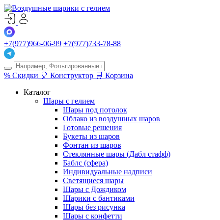
+7(977)966-06-99
+7(977)733-78-88
%
Скидки
🎈
Конструктор
🛒
Корзина
Каталог
Шары с гелием
Шары под потолок
Облако из воздушных шаров
Готовые решения
Букеты из шаров
Фонтан из шаров
Стеклянные шары (Дабл стафф)
Баблс (сфера)
Индивидуальные надписи
Светящиеся шары
Шары с Дождиком
Шарики с бантиками
Шары без рисунка
Шары с конфетти