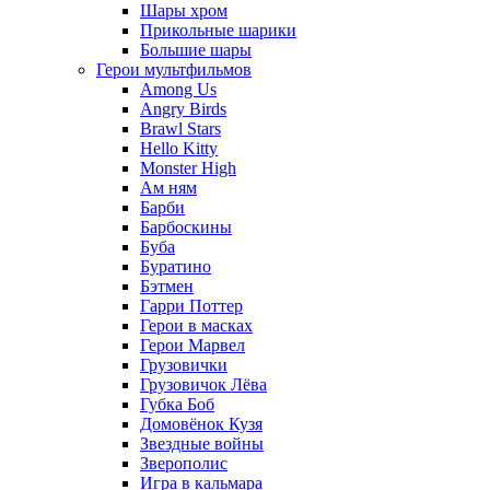
Шары хром
Прикольные шарики
Большие шары
Герои мультфильмов
Among Us
Angry Birds
Brawl Stars
Hello Kitty
Monster High
Ам ням
Барби
Барбоскины
Буба
Буратино
Бэтмен
Гарри Поттер
Герои в масках
Герои Марвел
Грузовички
Грузовичок Лёва
Губка Боб
Домовёнок Кузя
Звездные войны
Зверополис
Игра в кальмара