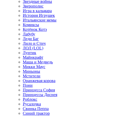
Звездные войны
Зверополис
Игра в кальмара
История Игрушек
Итальянские мемы
Комиксы
Котёнок Котэ
Лабубу
Леди Баг
Лило и Стич
ЛОЛ (LOL)
Лунтик
Майнкрафт
Маша и Медведь
Микки Маус
Миньоны
Мстители
Оранжевая корова
Пони
Принцесса София
Принцессы Диснея
Роблокс
Русалочка
Свинка Пеппа
Синий трактор