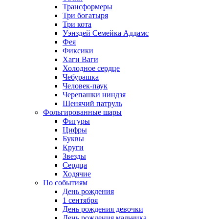
Трансформеры
Три богатыря
Три кота
Уэнздей Семейка Аддамс
Фея
Фиксики
Хаги Ваги
Холодное сердце
Чебурашка
Человек-паук
Черепашки ниндзя
Щенячий патруль
Фольгированные шары
Фигуры
Цифры
Буквы
Круги
Звезды
Сердца
Ходячие
По событиям
День рождения
1 сентября
День рождения девочки
День рождения мальчика