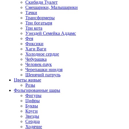
Скибиди Туалет
Смешарики, Малышарики
Тачки
Трансформеры
Три богатыря
Три кота
Уэнздей Семейка Аддамс
Фея
Фиксики
Хаги Ваги
Холодное сердце
Чебурашка
Человек-паук
Черепашки ниндзя
Щенячий патруль
Цветы живые
Розы
Фольгированные шары
Фигуры
Цифры
Буквы
Круги
Звезды
Сердца
Ходячие