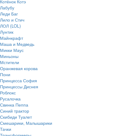
Котёнок Котэ
Лабубу
Леди Баг
Лило и Стич
ЛОЛ (LOL)
Лунтик
Майнкрафт
Маша и Медведь
Микки Маус
Миньоны
Мстители
Оранжевая корова
Пони
Принцесса София
Принцессы Диснея
Роблокс
Русалочка
Свинка Пеппа
Синий трактор
Скибиди Туалет
Смешарики, Малышарики
Тачки
Трансформеры