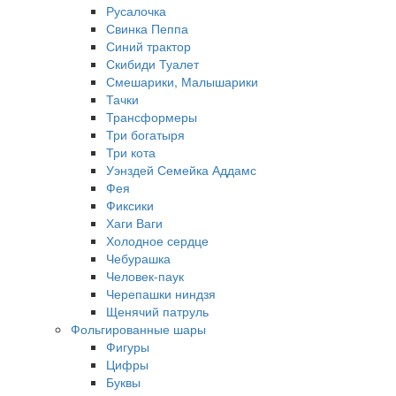
Русалочка
Свинка Пеппа
Синий трактор
Скибиди Туалет
Смешарики, Малышарики
Тачки
Трансформеры
Три богатыря
Три кота
Уэнздей Семейка Аддамс
Фея
Фиксики
Хаги Ваги
Холодное сердце
Чебурашка
Человек-паук
Черепашки ниндзя
Щенячий патруль
Фольгированные шары
Фигуры
Цифры
Буквы