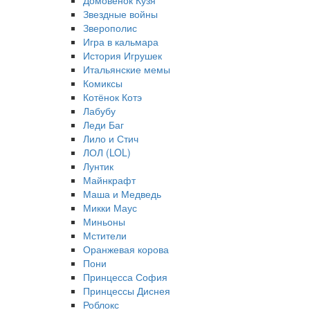
Домовёнок Кузя
Звездные войны
Зверополис
Игра в кальмара
История Игрушек
Итальянские мемы
Комиксы
Котёнок Котэ
Лабубу
Леди Баг
Лило и Стич
ЛОЛ (LOL)
Лунтик
Майнкрафт
Маша и Медведь
Микки Маус
Миньоны
Мстители
Оранжевая корова
Пони
Принцесса София
Принцессы Диснея
Роблокс