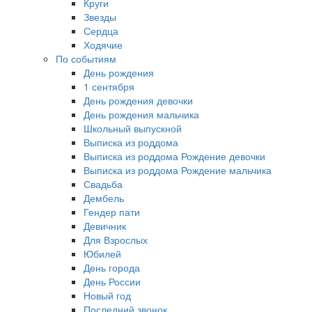
Круги
Звезды
Сердца
Ходячие
По событиям
День рождения
1 сентября
День рождения девочки
День рождения мальчика
Школьный выпускной
Выписка из роддома
Выписка из роддома Рождение девочки
Выписка из роддома Рождение мальчика
Свадьба
Дембель
Гендер пати
Девичник
Для Взрослых
Юбилей
День города
День России
Новый год
Последний звонок