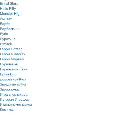
Brawl Stars
Hello Kitty
Monster High
Ам ням
Барби
Барбоскины
Буба
Буратино
Бэтмен
Гарри Поттер
Герои в масках
Герои Марвел
Грузовички
Грузовичок Лёва
Губка Боб
Домовёнок Кузя
Звездные войны
Зверополис
Игра в кальмара
История Игрушек
Итальянские мемы
Комиксы