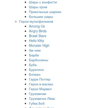
Шары с конфетти
Шары хром
Прикольные шарики
Большие шары
Герои мультфильмов
Among Us
Angry Birds
Brawl Stars
Hello Kitty
Monster High
Ам ням
Барби
Барбоскины
Буба
Буратино
Бэтмен
Гарри Поттер
Герои в масках
Герои Марвел
Грузовички
Грузовичок Лёва
Губка Боб