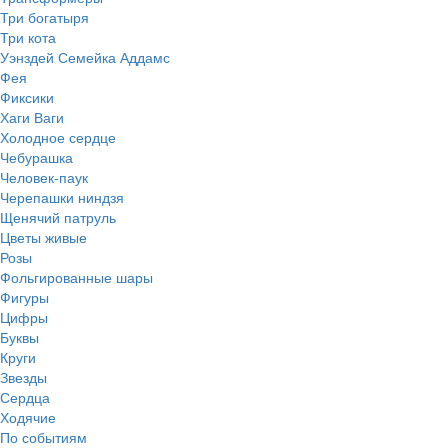
Три богатыря
Три кота
Уэнздей Семейка Аддамс
Фея
Фиксики
Хаги Ваги
Холодное сердце
Чебурашка
Человек-паук
Черепашки ниндзя
Щенячий патруль
Цветы живые
Розы
Фольгированные шары
Фигуры
Цифры
Буквы
Круги
Звезды
Сердца
Ходячие
По событиям