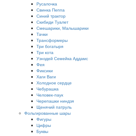
Русалочка
Свинка Пеппа
Синий трактор
Скибиди Туалет
Смешарики, Малышарики
Тачки
Трансформеры
Три богатыря
Три кота
Уэнздей Семейка Аддамс
Фея
Фиксики
Хаги Ваги
Холодное сердце
Чебурашка
Человек-паук
Черепашки ниндзя
Щенячий патруль
Фольгированные шары
Фигуры
Цифры
Буквы