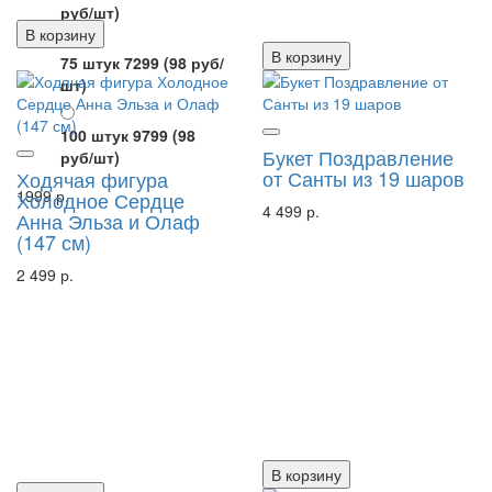
руб/шт)
В корзину
В корзину
75 штук 7299
(98 руб/
шт)
100 штук 9799
(98
Букет Поздравление
руб/шт)
от Санты из 19 шаров
Ходячая фигура
1999 р.
Холодное Сердце
4 499 р.
Анна Эльза и Олаф
(147 см)
2 499 р.
В корзину