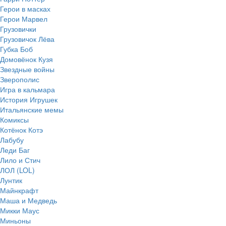
Герои в масках
Герои Марвел
Грузовички
Грузовичок Лёва
Губка Боб
Домовёнок Кузя
Звездные войны
Зверополис
Игра в кальмара
История Игрушек
Итальянские мемы
Комиксы
Котёнок Котэ
Лабубу
Леди Баг
Лило и Стич
ЛОЛ (LOL)
Лунтик
Майнкрафт
Маша и Медведь
Микки Маус
Миньоны