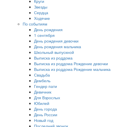
Круги
Звезды
Сердца
Ходячие
По событиям
День рождения
1 сентября
День рождения девочки
День рождения мальчика
Школьный выпускной
Выписка из роддома
Выписка из роддома Рождение девочки
Выписка из роддома Рождение мальчика
Свадьба
Дембель
Гендер пати
Девичник
Для Взрослых
Юбилей
День города
День России
Новый год
Последний звонок