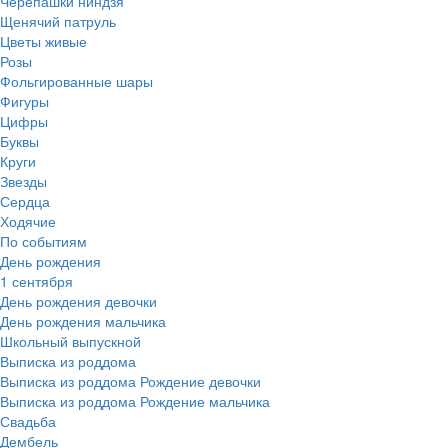
Черепашки ниндзя
Щенячий патруль
Цветы живые
Розы
Фольгированные шары
Фигуры
Цифры
Буквы
Круги
Звезды
Сердца
Ходячие
По событиям
День рождения
1 сентября
День рождения девочки
День рождения мальчика
Школьный выпускной
Выписка из роддома
Выписка из роддома Рождение девочки
Выписка из роддома Рождение мальчика
Свадьба
Дембель