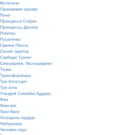
Мстители
Оранжевая корова
Пони
Принцесса София
Принцессы Диснея
Роблокс
Русалочка
Свинка Пеппа
Синий трактор
Скибиди Туалет
Смешарики, Малышарики
Тачки
Трансформеры
Три богатыря
Три кота
Уэнздей Семейка Аддамс
Фея
Фиксики
Хаги Ваги
Холодное сердце
Чебурашка
Человек-паук