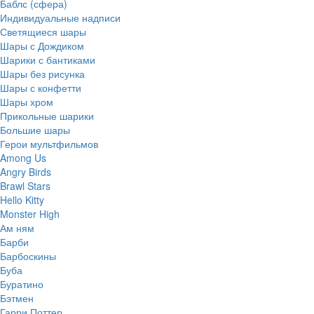
Баблс (сфера)
Индивидуальные надписи
Светящиеся шары
Шары с Дождиком
Шарики с бантиками
Шары без рисунка
Шары с конфетти
Шары хром
Прикольные шарики
Большие шары
Герои мультфильмов
Among Us
Angry Birds
Brawl Stars
Hello Kitty
Monster High
Ам ням
Барби
Барбоскины
Буба
Буратино
Бэтмен
Гарри Поттер