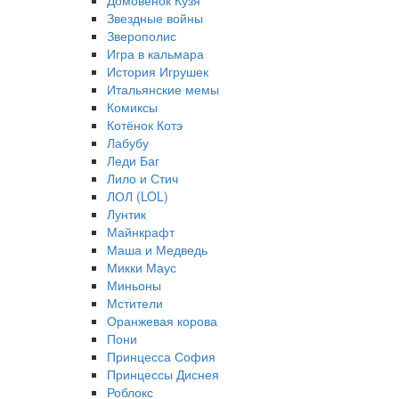
Домовёнок Кузя
Звездные войны
Зверополис
Игра в кальмара
История Игрушек
Итальянские мемы
Комиксы
Котёнок Котэ
Лабубу
Леди Баг
Лило и Стич
ЛОЛ (LOL)
Лунтик
Майнкрафт
Маша и Медведь
Микки Маус
Миньоны
Мстители
Оранжевая корова
Пони
Принцесса София
Принцессы Диснея
Роблокс