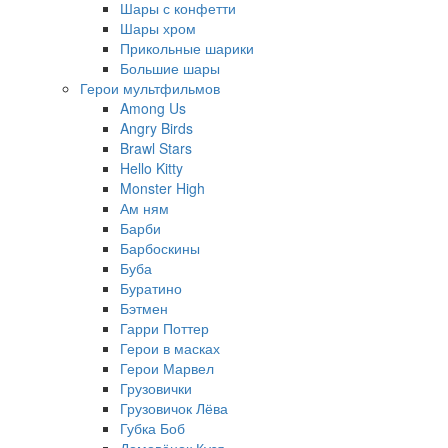
Шары с конфетти
Шары хром
Прикольные шарики
Большие шары
Герои мультфильмов
Among Us
Angry Birds
Brawl Stars
Hello Kitty
Monster High
Ам ням
Барби
Барбоскины
Буба
Буратино
Бэтмен
Гарри Поттер
Герои в масках
Герои Марвел
Грузовички
Грузовичок Лёва
Губка Боб