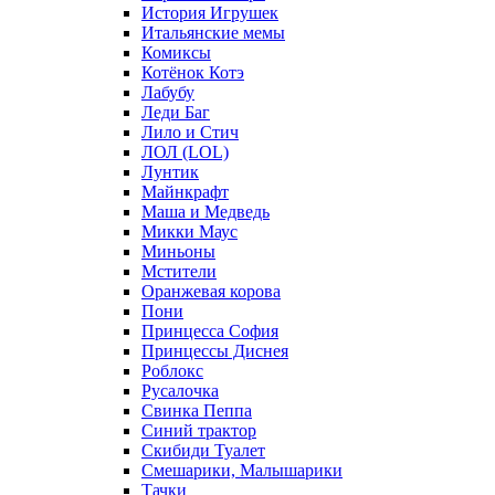
История Игрушек
Итальянские мемы
Комиксы
Котёнок Котэ
Лабубу
Леди Баг
Лило и Стич
ЛОЛ (LOL)
Лунтик
Майнкрафт
Маша и Медведь
Микки Маус
Миньоны
Мстители
Оранжевая корова
Пони
Принцесса София
Принцессы Диснея
Роблокс
Русалочка
Свинка Пеппа
Синий трактор
Скибиди Туалет
Смешарики, Малышарики
Тачки