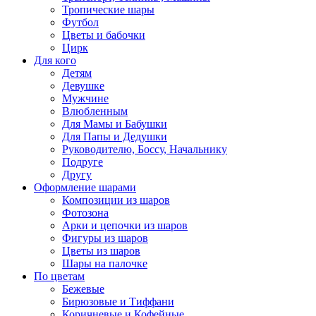
Тропические шары
Футбол
Цветы и бабочки
Цирк
Для кого
Детям
Девушке
Мужчине
Влюбленным
Для Мамы и Бабушки
Для Папы и Дедушки
Руководителю, Боссу, Начальнику
Подруге
Другу
Оформление шарами
Композиции из шаров
Фотозона
Арки и цепочки из шаров
Фигуры из шаров
Цветы из шаров
Шары на палочке
По цветам
Бежевые
Бирюзовые и Тиффани
Коричневые и Кофейные