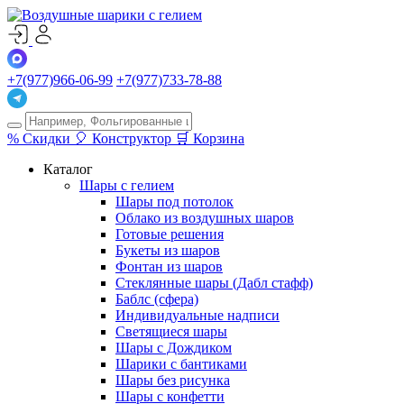
+7(977)966-06-99
+7(977)733-78-88
%
Скидки
🎈
Конструктор
🛒
Корзина
Каталог
Шары с гелием
Шары под потолок
Облако из воздушных шаров
Готовые решения
Букеты из шаров
Фонтан из шаров
Стеклянные шары (Дабл стафф)
Баблс (сфера)
Индивидуальные надписи
Светящиеся шары
Шары с Дождиком
Шарики с бантиками
Шары без рисунка
Шары с конфетти