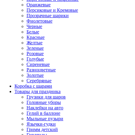
Оранжевые
Персиковые и Кремовые
Прозрачные шарики
Фиолетовые
Черные
Белые
Красные
Желтые
Зеленые
Розовые
Голубые
Сиреневые
Разноцветные
Золотые
Серебряные
Коробка с шарами
Товары для праздника
Грузики для шаров
Головные уборы
Наклейки на авто
Гелий в баллоне
Мыльные пузыри
Язычки-гудки
Гримм детский
Гирлянды