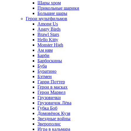
Шары хром
Прикольные шарики
Большие шары
Герои мультфильмов
Among Us
Angry Birds
Brawl Stars
Hello Kitty
Monster High
Ам ням
Барби
Барбоскины
Буба
Буратино
Бэтмен
Гарри Поттер
Герои в масках
Герои Марвел
Грузовички
Грузовичок Лёва
Губка Боб
Домовёнок Кузя
Звездные войны
Зверополис
Игра в кальмара