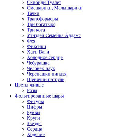
Скибиди Туалет
Смешарики, Малышарики
Тачки
Трансформеры
Три богатыря
Три кота
Уэнздей Семейка Аддамс
Фея
Фиксики
Хаги Ваги
Холодное сердце
Чебурашка
Человек-паук
Черепашки ниндзя
Щенячий патруль
Цветы живые
Розы
Фольгированные шары
Фигуры
Цифры
Буквы
Круги
Звезды
Сердца
Ходячие