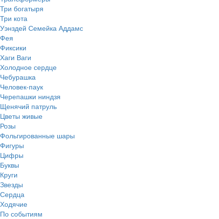
Три богатыря
Три кота
Уэнздей Семейка Аддамс
Фея
Фиксики
Хаги Ваги
Холодное сердце
Чебурашка
Человек-паук
Черепашки ниндзя
Щенячий патруль
Цветы живые
Розы
Фольгированные шары
Фигуры
Цифры
Буквы
Круги
Звезды
Сердца
Ходячие
По событиям