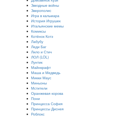
Домовёнок Кузя
Звездные войны
Зверополис
Игра в кальмара
История Игрушек
Итальянские мемы
Комиксы
Котёнок Котэ
Лабубу
Леди Баг
Лило и Стич
ЛОЛ (LOL)
Лунтик
Майнкрафт
Маша и Медведь
Микки Маус
Миньоны
Мстители
Оранжевая корова
Пони
Принцесса София
Принцессы Диснея
Роблокс