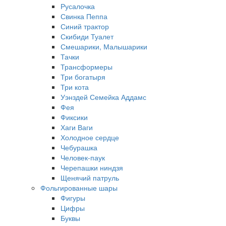
Русалочка
Свинка Пеппа
Синий трактор
Скибиди Туалет
Смешарики, Малышарики
Тачки
Трансформеры
Три богатыря
Три кота
Уэнздей Семейка Аддамс
Фея
Фиксики
Хаги Ваги
Холодное сердце
Чебурашка
Человек-паук
Черепашки ниндзя
Щенячий патруль
Фольгированные шары
Фигуры
Цифры
Буквы