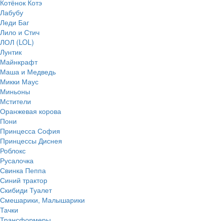
Котёнок Котэ
Лабубу
Леди Баг
Лило и Стич
ЛОЛ (LOL)
Лунтик
Майнкрафт
Маша и Медведь
Микки Маус
Миньоны
Мстители
Оранжевая корова
Пони
Принцесса София
Принцессы Диснея
Роблокс
Русалочка
Свинка Пеппа
Синий трактор
Скибиди Туалет
Смешарики, Малышарики
Тачки
Трансформеры