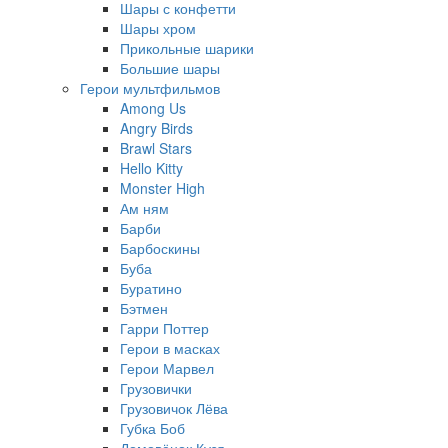
Шары с конфетти
Шары хром
Прикольные шарики
Большие шары
Герои мультфильмов
Among Us
Angry Birds
Brawl Stars
Hello Kitty
Monster High
Ам ням
Барби
Барбоскины
Буба
Буратино
Бэтмен
Гарри Поттер
Герои в масках
Герои Марвел
Грузовички
Грузовичок Лёва
Губка Боб