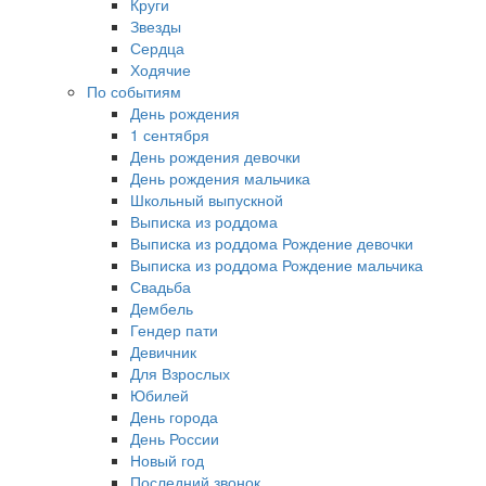
Круги
Звезды
Сердца
Ходячие
По событиям
День рождения
1 сентября
День рождения девочки
День рождения мальчика
Школьный выпускной
Выписка из роддома
Выписка из роддома Рождение девочки
Выписка из роддома Рождение мальчика
Свадьба
Дембель
Гендер пати
Девичник
Для Взрослых
Юбилей
День города
День России
Новый год
Последний звонок