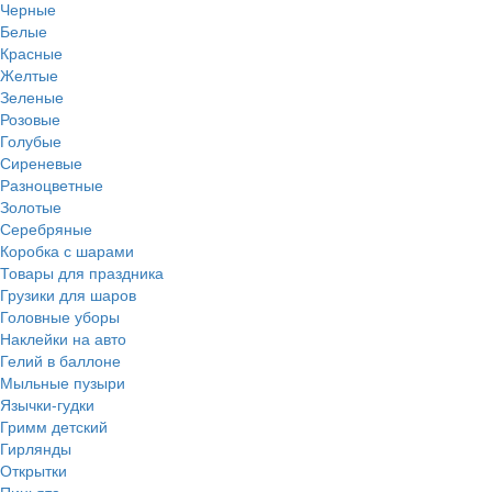
Черные
Белые
Красные
Желтые
Зеленые
Розовые
Голубые
Сиреневые
Разноцветные
Золотые
Серебряные
Коробка с шарами
Товары для праздника
Грузики для шаров
Головные уборы
Наклейки на авто
Гелий в баллоне
Мыльные пузыри
Язычки-гудки
Гримм детский
Гирлянды
Открытки
Пиньята