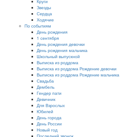
Круги
Звезды
Сердца
Ходячие
По событиям
День рождения
1 сентября
День рождения девочки
День рождения мальчика
Школьный выпускной
Выписка из роддома
Выписка из роддома Рождение девочки
Выписка из роддома Рождение мальчика
Свадьба
Дембель
Гендер пати
Девичник
Для Взрослых
Юбилей
День города
День России
Новый год
Последний звонок