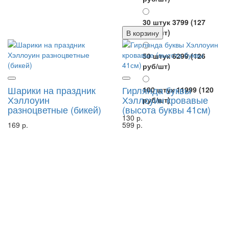
30 штук 3799
(127
руб/шт)
В корзину
50 штук 6299
(126
руб/шт)
Шарики на праздник
Гирлянда буквы
100 штук 11999
(120
Хэллоуин
Хэллоуин кровавые
руб/шт)
разноцветные (бикей)
(высота буквы 41см)
130 р.
169 р.
599 р.