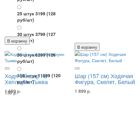
25 штук 3199
(128
руб/шт)
30 штук 3799
(127
руб/шт)
В корзину
В корзину
50 штук 6299
(126
руб/шт)
Ходячий шар на
Шар (157 см) Ходячая
100 штук 11999
(120
Хеллоуин Тыква
Фигура, Скелет, Белый
руб/шт)
1 699 р.
1 899 р.
130 р.