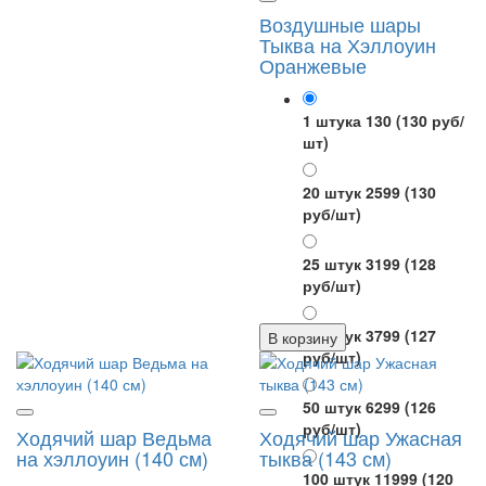
Воздушные шары
Тыква на Хэллоуин
Оранжевые
1 штука 130
(130 руб/
шт)
20 штук 2599
(130
руб/шт)
25 штук 3199
(128
руб/шт)
30 штук 3799
(127
В корзину
руб/шт)
50 штук 6299
(126
руб/шт)
Ходячий шар Ведьма
Ходячий шар Ужасная
на хэллоуин (140 см)
тыква (143 см)
100 штук 11999
(120