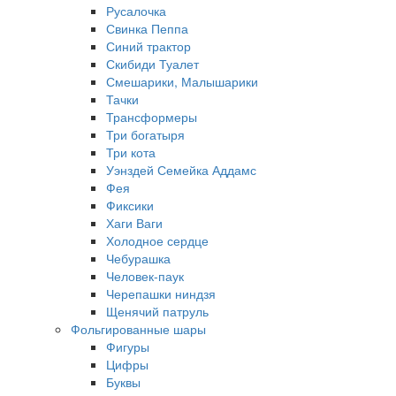
Русалочка
Свинка Пеппа
Синий трактор
Скибиди Туалет
Смешарики, Малышарики
Тачки
Трансформеры
Три богатыря
Три кота
Уэнздей Семейка Аддамс
Фея
Фиксики
Хаги Ваги
Холодное сердце
Чебурашка
Человек-паук
Черепашки ниндзя
Щенячий патруль
Фольгированные шары
Фигуры
Цифры
Буквы