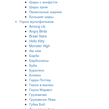
Шары с конфетти
Шары хром
Прикольные шарики
Большие шары
Герои мультфильмов
Among Us
Angry Birds
Brawl Stars
Hello Kitty
Monster High
Ам ням
Барби
Барбоскины
Буба
Буратино
Бэтмен
Гарри Поттер
Герои в масках
Герои Марвел
Грузовички
Грузовичок Лёва
Губка Боб