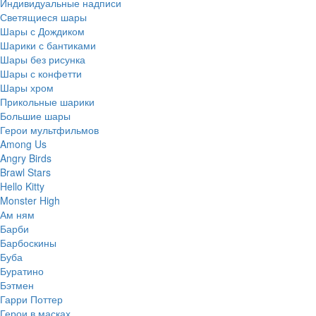
Индивидуальные надписи
Светящиеся шары
Шары с Дождиком
Шарики с бантиками
Шары без рисунка
Шары с конфетти
Шары хром
Прикольные шарики
Большие шары
Герои мультфильмов
Among Us
Angry Birds
Brawl Stars
Hello Kitty
Monster High
Ам ням
Барби
Барбоскины
Буба
Буратино
Бэтмен
Гарри Поттер
Герои в масках