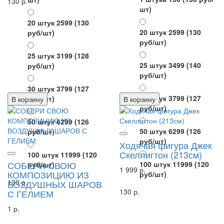
130 р.
шт)
20 штук 2599
(130
20 штук 2599
(130
руб/шт)
руб/шт)
25 штук 3199
(128
25 штук 3499
(140
руб/шт)
руб/шт)
30 штук 3799
(127
30 штук 3799
(127
руб/шт)
В корзину
В корзину
руб/шт)
50 штук 6299
(126
50 штук 6299
(126
руб/шт)
руб/шт)
Ходячая фигура Джек
Скеллигтон (213см)
100 штук 11999
(120
СОБЕРИ СВОЮ
100 штук 11999
(120
руб/шт)
1 999 р.
КОМПОЗИЦИЮ ИЗ
руб/шт)
130 р.
ВОЗДУШНЫХ ШАРОВ
130 р.
С ГЕЛИЕМ
1 р.