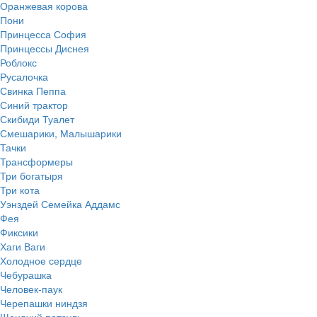
Оранжевая корова
Пони
Принцесса София
Принцессы Диснея
Роблокс
Русалочка
Свинка Пеппа
Синий трактор
Скибиди Туалет
Смешарики, Малышарики
Тачки
Трансформеры
Три богатыря
Три кота
Уэнздей Семейка Аддамс
Фея
Фиксики
Хаги Ваги
Холодное сердце
Чебурашка
Человек-паук
Черепашки ниндзя
Щенячий патруль