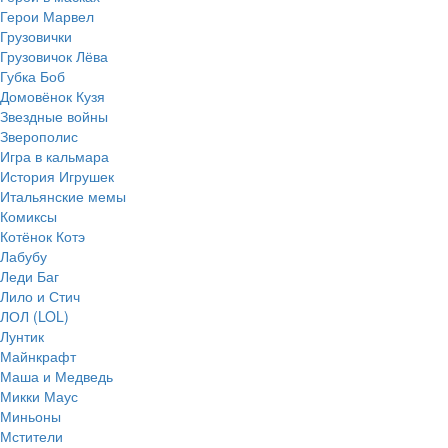
Герои Марвел
Грузовички
Грузовичок Лёва
Губка Боб
Домовёнок Кузя
Звездные войны
Зверополис
Игра в кальмара
История Игрушек
Итальянские мемы
Комиксы
Котёнок Котэ
Лабубу
Леди Баг
Лило и Стич
ЛОЛ (LOL)
Лунтик
Майнкрафт
Маша и Медведь
Микки Маус
Миньоны
Мстители