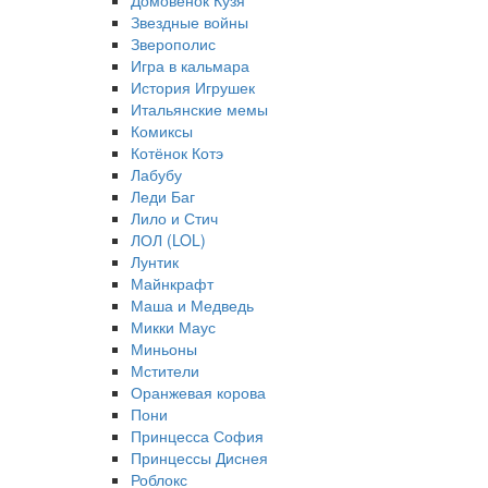
Домовёнок Кузя
Звездные войны
Зверополис
Игра в кальмара
История Игрушек
Итальянские мемы
Комиксы
Котёнок Котэ
Лабубу
Леди Баг
Лило и Стич
ЛОЛ (LOL)
Лунтик
Майнкрафт
Маша и Медведь
Микки Маус
Миньоны
Мстители
Оранжевая корова
Пони
Принцесса София
Принцессы Диснея
Роблокс