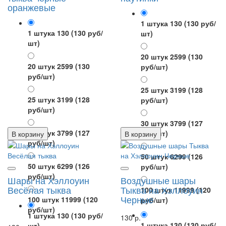
оранжевые
1 штука 130
(130 руб/
1 штука 130
(130 руб/
шт)
шт)
20 штук 2599
(130
20 штук 2599
(130
руб/шт)
руб/шт)
25 штук 3199
(128
25 штук 3199
(128
руб/шт)
руб/шт)
30 штук 3799
(127
30 штук 3799
(127
руб/шт)
В корзину
В корзину
руб/шт)
50 штук 6299
(126
50 штук 6299
(126
руб/шт)
руб/шт)
Шары на Хэллоуин
Воздушные шары
Весёлая тыква
Тыква на Хэллоуин
100 штук 11999
(120
Черные
100 штук 11999
(120
руб/шт)
руб/шт)
1 штука 130
(130 руб/
130 р.
1 штука 130
(130 руб/
шт)