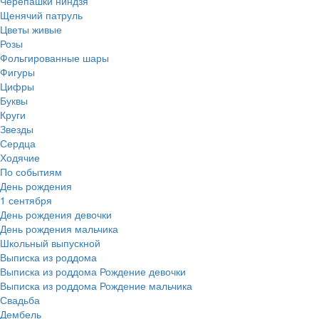
Черепашки ниндзя
Щенячий патруль
Цветы живые
Розы
Фольгированные шары
Фигуры
Цифры
Буквы
Круги
Звезды
Сердца
Ходячие
По событиям
День рождения
1 сентября
День рождения девочки
День рождения мальчика
Школьный выпускной
Выписка из роддома
Выписка из роддома Рождение девочки
Выписка из роддома Рождение мальчика
Свадьба
Дембель