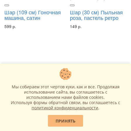
Шар (109 см) Гоночная
Шар (30 см) Пыльная
машина, сатин
роза, пастель ретро
599 р.
149 р.
Мы собираем этот чертов куки, как и все. Продолжая
использование сайта, вы соглашаетесь c
В корзину
В корзину
использованием нами файлов cookies.
Используя формы обратной связи, вы соглашаетесь с
политикой конфиденциальности
.
ПРИНЯТЬ
Шар (56 см)
Шар (69 см) Кошечка с
Полицейская машина,
бантом, Сатин