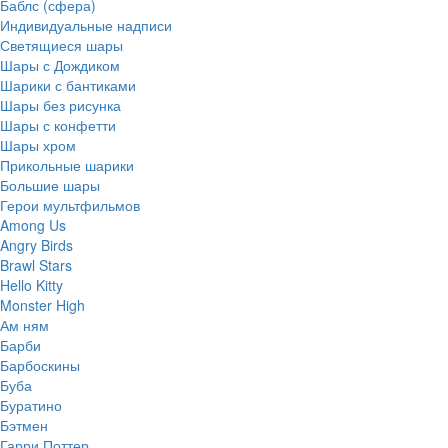
Баблс (сфера)
Индивидуальные надписи
Светящиеся шары
Шары с Дождиком
Шарики с бантиками
Шары без рисунка
Шары с конфетти
Шары хром
Прикольные шарики
Большие шары
Герои мультфильмов
Among Us
Angry Birds
Brawl Stars
Hello Kitty
Monster High
Ам ням
Барби
Барбоскины
Буба
Буратино
Бэтмен
Гарри Поттер