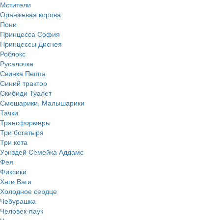
Мстители
Оранжевая корова
Пони
Принцесса София
Принцессы Диснея
Роблокс
Русалочка
Свинка Пеппа
Синий трактор
Скибиди Туалет
Смешарики, Малышарики
Тачки
Трансформеры
Три богатыря
Три кота
Уэнздей Семейка Аддамс
Фея
Фиксики
Хаги Ваги
Холодное сердце
Чебурашка
Человек-паук