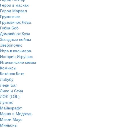
Герои в масках
Герои Марвел
Грузовички
Грузовичок Лёва
Губка Боб
Домовёнок Кузя
Звездные войны
Зверополис
Игра в кальмара
История Игрушек
Итальянские мемы
Комиксы
Котёнок Котэ
Лабубу
Леди Баг
Лило и Стич
ЛОЛ (LOL)
Лунтик
Майнкрафт
Маша и Медведь
Микки Маус
Миньоны