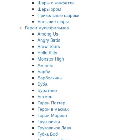
Шары с конфетти
Шары хром
Прикольные шарики
Большие шары
Герои мультфильмов
Among Us
Angry Birds
Brawl Stars
Hello Kitty
Monster High
Ам ням
Барби
Барбоскины
Буба
Буратино
Бэтмен
Гарри Поттер
Герои в масках
Герои Марвел
Грузовички
Грузовичок Лёва
Губка Боб