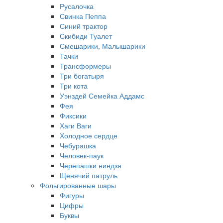
Русалочка
Свинка Пеппа
Синий трактор
Скибиди Туалет
Смешарики, Малышарики
Тачки
Трансформеры
Три богатыря
Три кота
Уэнздей Семейка Аддамс
Фея
Фиксики
Хаги Ваги
Холодное сердце
Чебурашка
Человек-паук
Черепашки ниндзя
Щенячий патруль
Фольгированные шары
Фигуры
Цифры
Буквы