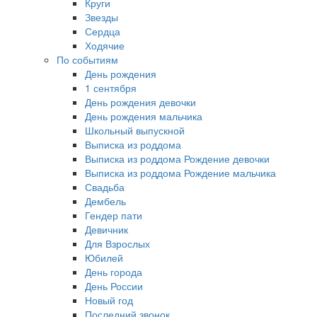
Круги
Звезды
Сердца
Ходячие
По событиям
День рождения
1 сентября
День рождения девочки
День рождения мальчика
Школьный выпускной
Выписка из роддома
Выписка из роддома Рождение девочки
Выписка из роддома Рождение мальчика
Свадьба
Дембель
Гендер пати
Девичник
Для Взрослых
Юбилей
День города
День России
Новый год
Последний звонок