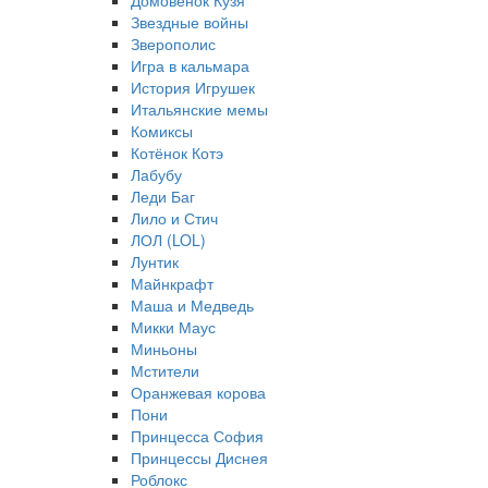
Домовёнок Кузя
Звездные войны
Зверополис
Игра в кальмара
История Игрушек
Итальянские мемы
Комиксы
Котёнок Котэ
Лабубу
Леди Баг
Лило и Стич
ЛОЛ (LOL)
Лунтик
Майнкрафт
Маша и Медведь
Микки Маус
Миньоны
Мстители
Оранжевая корова
Пони
Принцесса София
Принцессы Диснея
Роблокс