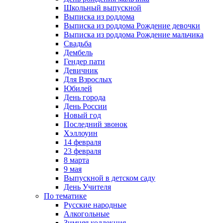
Школьный выпускной
Выписка из роддома
Выписка из роддома Рождение девочки
Выписка из роддома Рождение мальчика
Свадьба
Дембель
Гендер пати
Девичник
Для Взрослых
Юбилей
День города
День России
Новый год
Последний звонок
Хэллоуин
14 февраля
23 февраля
8 марта
9 мая
Выпускной в детском саду
День Учителя
По тематике
Русские народные
Алкогольные
Зимняя коллекция