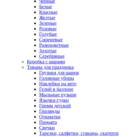
Черные
Белые
Красные
Желтые
Зеленые
Розовые
Голубые
Сиреневые
Разноцветные
Золотые
Серебряные
Коробка с шарами
Товары для праздника
Грузики для шаров
Головные уборы
Наклейки на авто
Гелий в баллоне
Мыльные пузыри
Язычки-гудки
Гримм детский
Гирлянды
Открытки
Пиньята
Свечки
Тарелки, салфетки, стаканы, скатерти