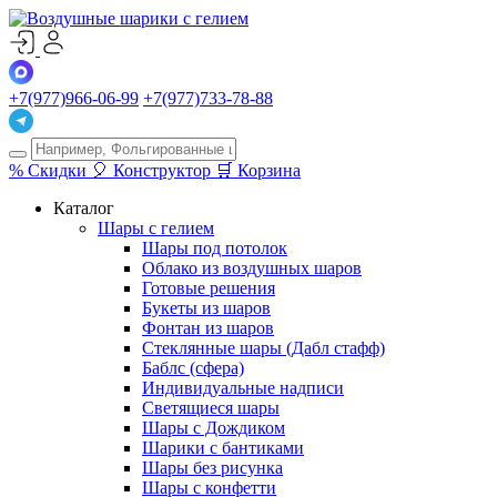
+7(977)966-06-99
+7(977)733-78-88
%
Скидки
🎈
Конструктор
🛒
Корзина
Каталог
Шары с гелием
Шары под потолок
Облако из воздушных шаров
Готовые решения
Букеты из шаров
Фонтан из шаров
Стеклянные шары (Дабл стафф)
Баблс (сфера)
Индивидуальные надписи
Светящиеся шары
Шары с Дождиком
Шарики с бантиками
Шары без рисунка
Шары с конфетти