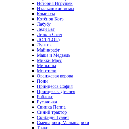
История Игрушек
Итальянские мемы
Комиксы
Котёнок Котэ
Лабубу
Леди Баг
Лило и Стич
ЛОЛ (LOL)
Лунтик
Майнкрафт
Маша и Медведь
Микки Маус
Миньоны
Мстители
Оранжевая корова
Пони
Принцесса София
Принцессы Диснея
Роблокс
Русалочка
Свинка Пеппа
Синий трактор
Скибиди Туалет
Смешарики, Малышарики
Тачки