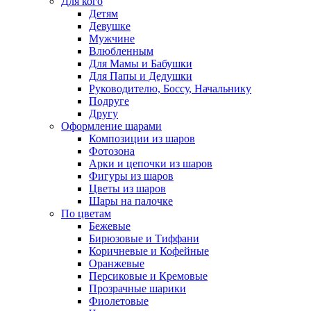
Для кого
Детям
Девушке
Мужчине
Влюбленным
Для Мамы и Бабушки
Для Папы и Дедушки
Руководителю, Боссу, Начальнику
Подруге
Другу
Оформление шарами
Композиции из шаров
Фотозона
Арки и цепочки из шаров
Фигуры из шаров
Цветы из шаров
Шары на палочке
По цветам
Бежевые
Бирюзовые и Тиффани
Коричневые и Кофейные
Оранжевые
Персиковые и Кремовые
Прозрачные шарики
Фиолетовые