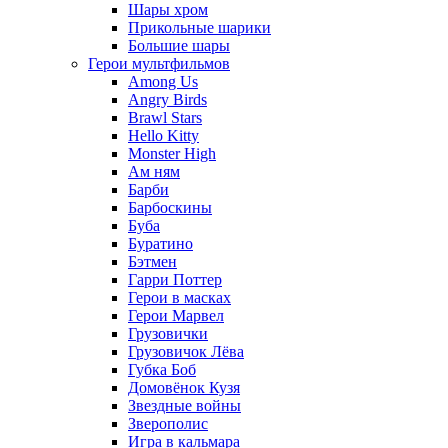
Шары хром
Прикольные шарики
Большие шары
Герои мультфильмов
Among Us
Angry Birds
Brawl Stars
Hello Kitty
Monster High
Ам ням
Барби
Барбоскины
Буба
Буратино
Бэтмен
Гарри Поттер
Герои в масках
Герои Марвел
Грузовички
Грузовичок Лёва
Губка Боб
Домовёнок Кузя
Звездные войны
Зверополис
Игра в кальмара