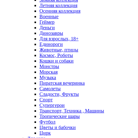
Летняя коллекция
Осенняя коллекция
Военные
Геймер
Деньги
Динозавры
Для взрослых, 18+
Единороги
Животные, птицы
Космос, Роботы
Кошки и собаки
Монстры
Морская
Музыка
Пиратская вечеринка
Самолеты
Сладости, Фрукты
Спорт
Супергерои
Транспорт, Техника , Машины
Тропические шары
Футбол
Цветы и бабочки
Цирк