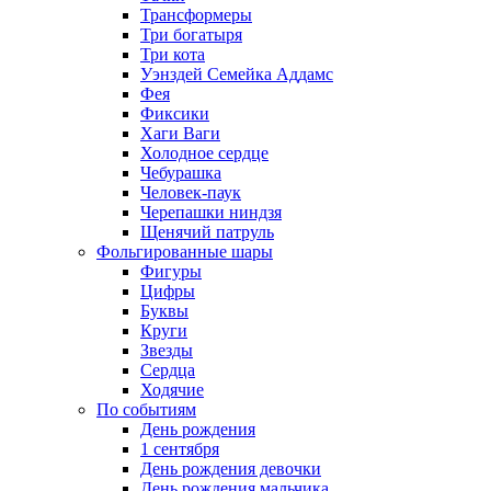
Трансформеры
Три богатыря
Три кота
Уэнздей Семейка Аддамс
Фея
Фиксики
Хаги Ваги
Холодное сердце
Чебурашка
Человек-паук
Черепашки ниндзя
Щенячий патруль
Фольгированные шары
Фигуры
Цифры
Буквы
Круги
Звезды
Сердца
Ходячие
По событиям
День рождения
1 сентября
День рождения девочки
День рождения мальчика