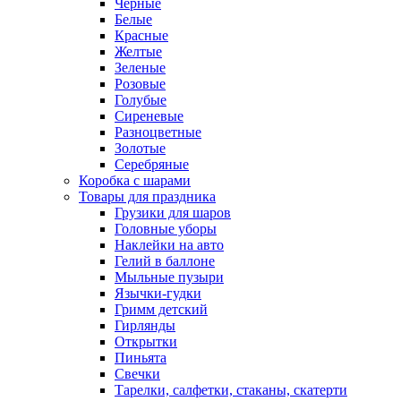
Черные
Белые
Красные
Желтые
Зеленые
Розовые
Голубые
Сиреневые
Разноцветные
Золотые
Серебряные
Коробка с шарами
Товары для праздника
Грузики для шаров
Головные уборы
Наклейки на авто
Гелий в баллоне
Мыльные пузыри
Язычки-гудки
Гримм детский
Гирлянды
Открытки
Пиньята
Свечки
Тарелки, салфетки, стаканы, скатерти