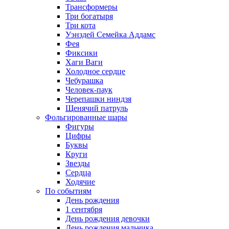
Трансформеры
Три богатыря
Три кота
Уэнздей Семейка Аддамс
Фея
Фиксики
Хаги Ваги
Холодное сердце
Чебурашка
Человек-паук
Черепашки ниндзя
Щенячий патруль
Фольгированные шары
Фигуры
Цифры
Буквы
Круги
Звезды
Сердца
Ходячие
По событиям
День рождения
1 сентября
День рождения девочки
День рождения мальчика