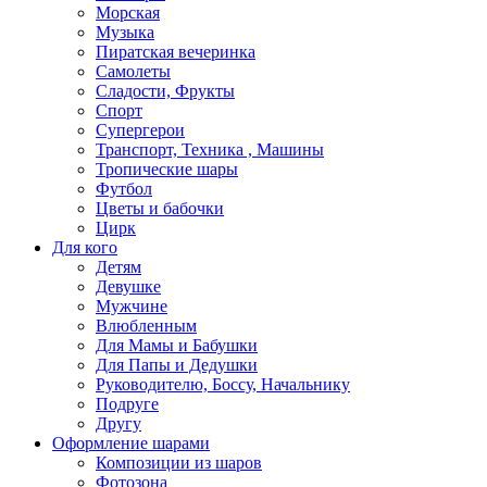
Морская
Музыка
Пиратская вечеринка
Самолеты
Сладости, Фрукты
Спорт
Супергерои
Транспорт, Техника , Машины
Тропические шары
Футбол
Цветы и бабочки
Цирк
Для кого
Детям
Девушке
Мужчине
Влюбленным
Для Мамы и Бабушки
Для Папы и Дедушки
Руководителю, Боссу, Начальнику
Подруге
Другу
Оформление шарами
Композиции из шаров
Фотозона