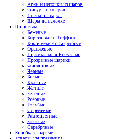
Арки и цепочки из шаров
Фигуры из шаров
Цветы из шаров
Шары на палочке
По цветам
Бежевые
Бирюзовые и Тиффани
Коричневые и Кофейные
Оранжевые
Персиковые и Кремовые
Прозрачные шарики
Фиолетовые
Черные
Белые
Красные
Желтые
Зеленые
Розовые
Голубые
Сиреневые
Разноцветные
Золотые
Серебряные
Коробка с шарами
Товары для праздника