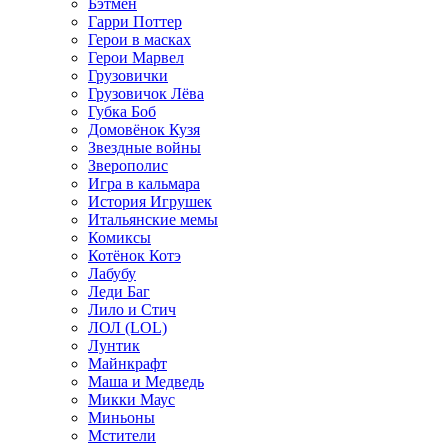
Бэтмен
Гарри Поттер
Герои в масках
Герои Марвел
Грузовички
Грузовичок Лёва
Губка Боб
Домовёнок Кузя
Звездные войны
Зверополис
Игра в кальмара
История Игрушек
Итальянские мемы
Комиксы
Котёнок Котэ
Лабубу
Леди Баг
Лило и Стич
ЛОЛ (LOL)
Лунтик
Майнкрафт
Маша и Медведь
Микки Маус
Миньоны
Мстители