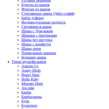
Готовые решения
Букеты из шаров
Фонтан из шаров
Стеклянные шары (Дабл стафф)
Баблс (сфера)
Индивидуальные надписи
Светящиеся шары
Шары с Дождиком
Шарики с бантиками
Шары без рисунка
Шары с конфетти
Шары хром
Прикольные шарики
Большие шары
Герои мультфильмов
Among Us
Angry Birds
Brawl Stars
Hello Kitty
Monster High
Ам ням
Барби
Барбоскины
Буба
Буратино