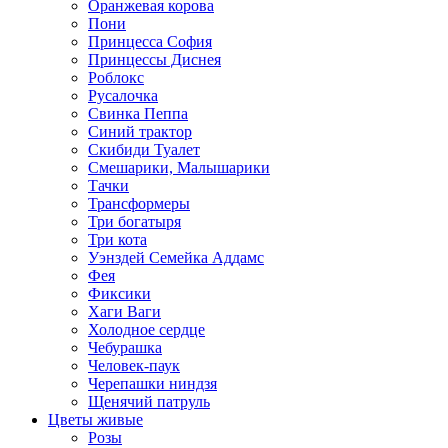
Оранжевая корова
Пони
Принцесса София
Принцессы Диснея
Роблокс
Русалочка
Свинка Пеппа
Синий трактор
Скибиди Туалет
Смешарики, Малышарики
Тачки
Трансформеры
Три богатыря
Три кота
Уэнздей Семейка Аддамс
Фея
Фиксики
Хаги Ваги
Холодное сердце
Чебурашка
Человек-паук
Черепашки ниндзя
Щенячий патруль
Цветы живые
Розы