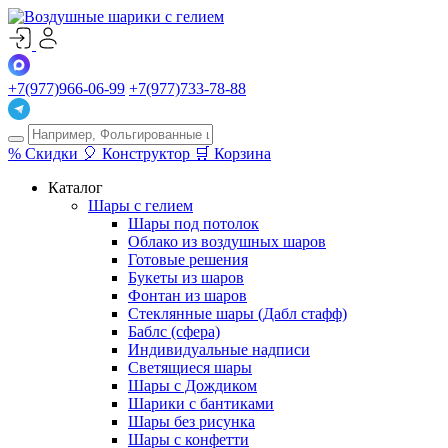
+7(977)966-06-99
+7(977)733-78-88
%
Скидки
🎈
Конструктор
🛒
Корзина
Каталог
Шары с гелием
Шары под потолок
Облако из воздушных шаров
Готовые решения
Букеты из шаров
Фонтан из шаров
Стеклянные шары (Дабл стафф)
Баблс (сфера)
Индивидуальные надписи
Светящиеся шары
Шары с Дождиком
Шарики с бантиками
Шары без рисунка
Шары с конфетти