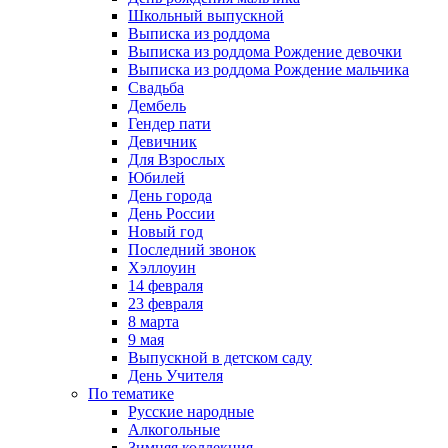
Школьный выпускной
Выписка из роддома
Выписка из роддома Рождение девочки
Выписка из роддома Рождение мальчика
Свадьба
Дембель
Гендер пати
Девичник
Для Взрослых
Юбилей
День города
День России
Новый год
Последний звонок
Хэллоуин
14 февраля
23 февраля
8 марта
9 мая
Выпускной в детском саду
День Учителя
По тематике
Русские народные
Алкогольные
Зимняя коллекция