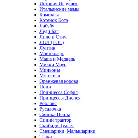
История Игрушек
Итальянские мемы
Комиксы
Котёнок Котэ
Лабубу
Леди Баг
Лило и Стич
ЛОЛ (LOL)
Лунтик
Майнкрафт
Маша и Медведь
Микки Маус
Миньоны
Мстители
Оранжевая корова
Пони
Принцесса София
Принцессы Диснея
Роблокс
Русалочка
Свинка Пеппа
Синий трактор
Скибиди Туалет
Смешарики, Малышарики
Тачки