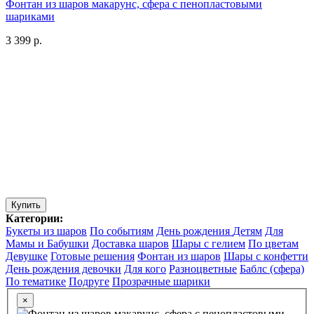
Фонтан из шаров макарунс, сфера с пенопластовыми
шариками
3 399 р.
Купить
Категории:
Букеты из шаров
По событиям
День рождения
Детям
Для
Мамы и Бабушки
Доставка шаров
Шары с гелием
По цветам
Девушке
Готовые решения
Фонтан из шаров
Шары с конфетти
День рождения девочки
Для кого
Разноцветные
Баблс (сфера)
По тематике
Подруге
Прозрачные шарики
×