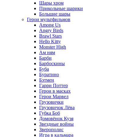
Шары хром
Прикольные шарики
Большие шары
Герои мультфильмов
Among Us
Angry Birds
Brawl Stars
Hello Kitty
Monster High
Ам ням
Барби
Барбоскины
Буба
Буратино
Бэтмен
Гарри Поттер
Герои в масках
Герои Марвел
Грузовички
Грузовичок Лёва
Губка Боб
Домовёнок Кузя
Звездные войны
Зверополис
Игра в кальмара