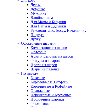
Для кого
Детям
Девушке
Мужчине
Влюбленным
Для Мамы и Бабушки
Для Папы и Дедушки
Руководителю, Боссу, Начальнику
Подруге
Другу
Оформление шарами
Композиции из шаров
Фотозона
Арки и цепочки из шаров
Фигуры из шаров
Цветы из шаров
Шары на палочке
По цветам
Бежевые
Бирюзовые и Тиффани
Коричневые и Кофейные
Оранжевые
Персиковые и Кремовые
Прозрачные шарики
Фиолетовые