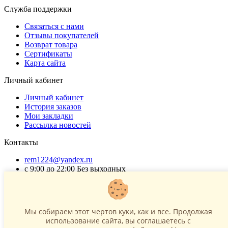
Служба поддержки
Связаться с нами
Отзывы покупателей
Возврат товара
Сертификаты
Карта сайта
Личный кабинет
Личный кабинет
История заказов
Мои закладки
Рассылка новостей
Контакты
rem1224@yandex.ru
с 9:00 до 22:00 Без выходных
Г. Москва ул. Коровинское шоссе 35 стр 2
ОГРНИП 318502900040868
ИНН 771120321428
Мы собираем этот чертов куки, как и все. Продолжая
использование сайта, вы соглашаетесь c
(с) 2015 - 2026 “SharLime”, копирование контента запрещено и