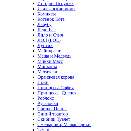
История Игрушек
Итальянские мемы
Комиксы
Котёнок Котэ
Лабубу
Леди Баг
Лило и Стич
ЛОЛ (LOL)
Лунтик
Майнкрафт
Маша и Медведь
Микки Маус
Миньоны
Мстители
Оранжевая корова
Пони
Принцесса София
Принцессы Диснея
Роблокс
Русалочка
Свинка Пеппа
Синий трактор
Скибиди Туалет
Смешарики, Малышарики
Тачки