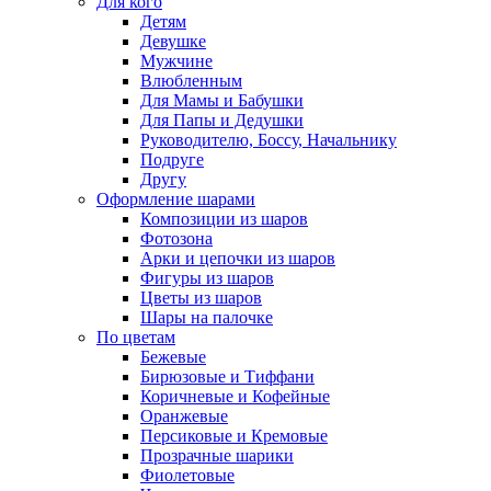
Для кого
Детям
Девушке
Мужчине
Влюбленным
Для Мамы и Бабушки
Для Папы и Дедушки
Руководителю, Боссу, Начальнику
Подруге
Другу
Оформление шарами
Композиции из шаров
Фотозона
Арки и цепочки из шаров
Фигуры из шаров
Цветы из шаров
Шары на палочке
По цветам
Бежевые
Бирюзовые и Тиффани
Коричневые и Кофейные
Оранжевые
Персиковые и Кремовые
Прозрачные шарики
Фиолетовые