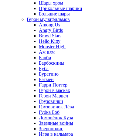
Шары хром
Прикольные шарики
Большие шары
Герои мультфильмов
Among Us
Angry Birds
Brawl Stars
Hello Kitty
Monster High
Ам ням
Барби
Барбоскины
Буба
Буратино
Бэтмен
Гарри Поттер
Герои в масках
Герои Марвел
Грузовички
Грузовичок Лёва
Губка Боб
Домовёнок Кузя
Звездные войны
Зверополис
Игра в кальмара