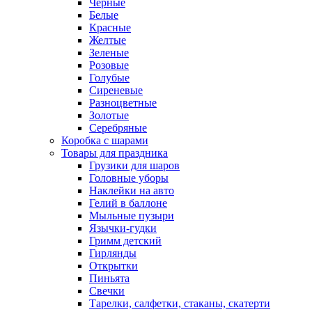
Черные
Белые
Красные
Желтые
Зеленые
Розовые
Голубые
Сиреневые
Разноцветные
Золотые
Серебряные
Коробка с шарами
Товары для праздника
Грузики для шаров
Головные уборы
Наклейки на авто
Гелий в баллоне
Мыльные пузыри
Язычки-гудки
Гримм детский
Гирлянды
Открытки
Пиньята
Свечки
Тарелки, салфетки, стаканы, скатерти