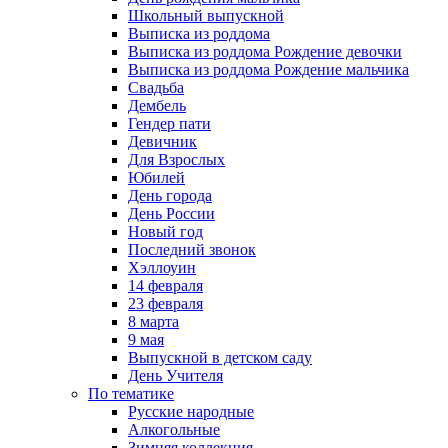
Школьный выпускной
Выписка из роддома
Выписка из роддома Рождение девочки
Выписка из роддома Рождение мальчика
Свадьба
Дембель
Гендер пати
Девичник
Для Взрослых
Юбилей
День города
День России
Новый год
Последний звонок
Хэллоуин
14 февраля
23 февраля
8 марта
9 мая
Выпускной в детском саду
День Учителя
По тематике
Русские народные
Алкогольные
Зимняя коллекция