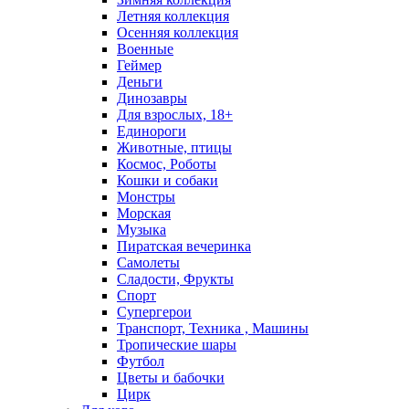
Летняя коллекция
Осенняя коллекция
Военные
Геймер
Деньги
Динозавры
Для взрослых, 18+
Единороги
Животные, птицы
Космос, Роботы
Кошки и собаки
Монстры
Морская
Музыка
Пиратская вечеринка
Самолеты
Сладости, Фрукты
Спорт
Супергерои
Транспорт, Техника , Машины
Тропические шары
Футбол
Цветы и бабочки
Цирк