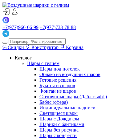
+7(977)966-06-99
+7(977)733-78-88
%
Скидки
🎈
Конструктор
🛒
Корзина
Каталог
Шары с гелием
Шары под потолок
Облако из воздушных шаров
Готовые решения
Букеты из шаров
Фонтан из шаров
Стеклянные шары (Дабл стафф)
Баблс (сфера)
Индивидуальные надписи
Светящиеся шары
Шары с Дождиком
Шарики с бантиками
Шары без рисунка
Шары с конфетти