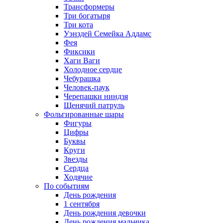
Трансформеры
Три богатыря
Три кота
Уэнздей Семейка Аддамс
Фея
Фиксики
Хаги Ваги
Холодное сердце
Чебурашка
Человек-паук
Черепашки ниндзя
Щенячий патруль
Фольгированные шары
Фигуры
Цифры
Буквы
Круги
Звезды
Сердца
Ходячие
По событиям
День рождения
1 сентября
День рождения девочки
День рождения мальчика