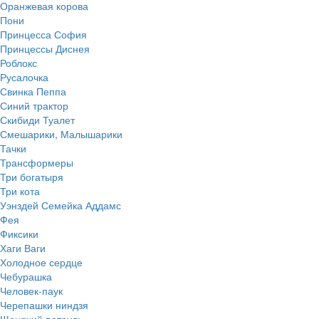
Оранжевая корова
Пони
Принцесса София
Принцессы Диснея
Роблокс
Русалочка
Свинка Пеппа
Синий трактор
Скибиди Туалет
Смешарики, Малышарики
Тачки
Трансформеры
Три богатыря
Три кота
Уэнздей Семейка Аддамс
Фея
Фиксики
Хаги Ваги
Холодное сердце
Чебурашка
Человек-паук
Черепашки ниндзя
Щенячий патруль