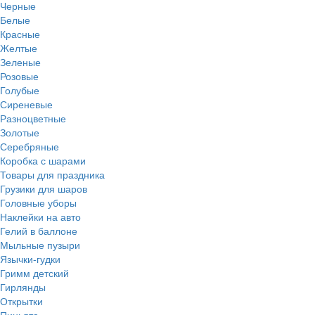
Черные
Белые
Красные
Желтые
Зеленые
Розовые
Голубые
Сиреневые
Разноцветные
Золотые
Серебряные
Коробка с шарами
Товары для праздника
Грузики для шаров
Головные уборы
Наклейки на авто
Гелий в баллоне
Мыльные пузыри
Язычки-гудки
Гримм детский
Гирлянды
Открытки
Пиньята