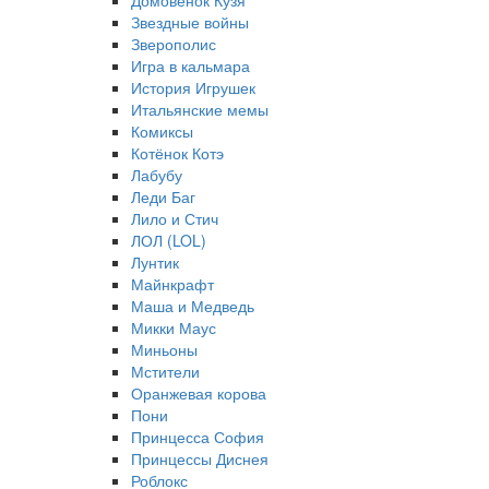
Домовёнок Кузя
Звездные войны
Зверополис
Игра в кальмара
История Игрушек
Итальянские мемы
Комиксы
Котёнок Котэ
Лабубу
Леди Баг
Лило и Стич
ЛОЛ (LOL)
Лунтик
Майнкрафт
Маша и Медведь
Микки Маус
Миньоны
Мстители
Оранжевая корова
Пони
Принцесса София
Принцессы Диснея
Роблокс