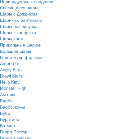
Индивидуальные надписи
Светящиеся шары
Шары с Дождиком
Шарики с бантиками
Шары без рисунка
Шары с конфетти
Шары хром
Прикольные шарики
Большие шары
Герои мультфильмов
Among Us
Angry Birds
Brawl Stars
Hello Kitty
Monster High
Ам ням
Барби
Барбоскины
Буба
Буратино
Бэтмен
Гарри Поттер
Герои в масках