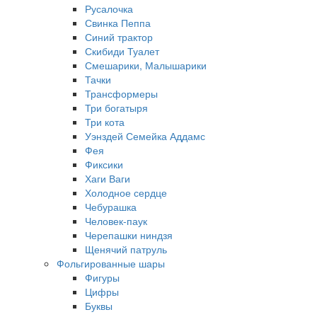
Русалочка
Свинка Пеппа
Синий трактор
Скибиди Туалет
Смешарики, Малышарики
Тачки
Трансформеры
Три богатыря
Три кота
Уэнздей Семейка Аддамс
Фея
Фиксики
Хаги Ваги
Холодное сердце
Чебурашка
Человек-паук
Черепашки ниндзя
Щенячий патруль
Фольгированные шары
Фигуры
Цифры
Буквы