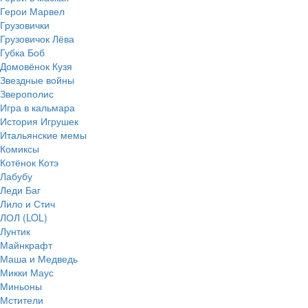
Герои Марвел
Грузовички
Грузовичок Лёва
Губка Боб
Домовёнок Кузя
Звездные войны
Зверополис
Игра в кальмара
История Игрушек
Итальянские мемы
Комиксы
Котёнок Котэ
Лабубу
Леди Баг
Лило и Стич
ЛОЛ (LOL)
Лунтик
Майнкрафт
Маша и Медведь
Микки Маус
Миньоны
Мстители