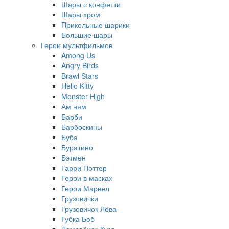
Шары с конфетти
Шары хром
Прикольные шарики
Большие шары
Герои мультфильмов
Among Us
Angry Birds
Brawl Stars
Hello Kitty
Monster High
Ам ням
Барби
Барбоскины
Буба
Буратино
Бэтмен
Гарри Поттер
Герои в масках
Герои Марвел
Грузовички
Грузовичок Лёва
Губка Боб