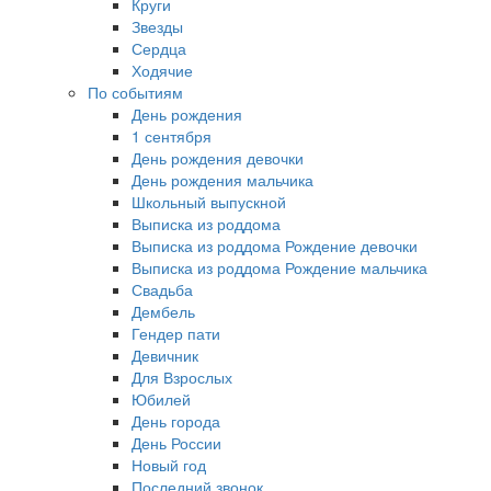
Круги
Звезды
Сердца
Ходячие
По событиям
День рождения
1 сентября
День рождения девочки
День рождения мальчика
Школьный выпускной
Выписка из роддома
Выписка из роддома Рождение девочки
Выписка из роддома Рождение мальчика
Свадьба
Дембель
Гендер пати
Девичник
Для Взрослых
Юбилей
День города
День России
Новый год
Последний звонок