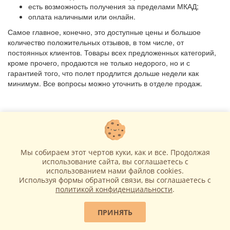
есть возможность получения за пределами МКАД;
оплата наличными или онлайн.
Самое главное, конечно, это доступные цены и большое
количество положительных отзывов, в том числе, от
постоянных клиентов. Товары всех предложенных категорий,
кроме прочего, продаются не только недорого, но и с
гарантией того, что полет продлится дольше недели как
минимум. Все вопросы можно уточнить в отделе продаж.
Информация
Примеры работ
О компании Sharlime
Доставка
Мы собираем этот чертов куки, как и все. Продолжая
Политика Безопасности
использование сайта, вы соглашаетесь c
Гарантии
использованием нами файлов cookies.
FAQ
Используя формы обратной связи, вы соглашаетесь с
Блог
политикой конфиденциальности
.
Служба поддержки
Связаться с нами
ПРИНЯТЬ
Отзывы покупателей