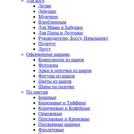
Для кого
Детям
Девушке
Мужчине
Влюбленным
Для Мамы и Бабушки
Для Папы и Дедушки
Руководителю, Боссу, Начальнику
Подруге
Другу
Оформление шарами
Композиции из шаров
Фотозона
Арки и цепочки из шаров
Фигуры из шаров
Цветы из шаров
Шары на палочке
По цветам
Бежевые
Бирюзовые и Тиффани
Коричневые и Кофейные
Оранжевые
Персиковые и Кремовые
Прозрачные шарики
Фиолетовые