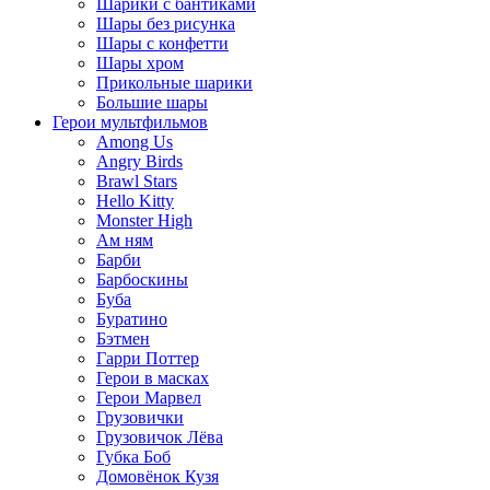
Шарики с бантиками
Шары без рисунка
Шары с конфетти
Шары хром
Прикольные шарики
Большие шары
Герои мультфильмов
Among Us
Angry Birds
Brawl Stars
Hello Kitty
Monster High
Ам ням
Барби
Барбоскины
Буба
Буратино
Бэтмен
Гарри Поттер
Герои в масках
Герои Марвел
Грузовички
Грузовичок Лёва
Губка Боб
Домовёнок Кузя