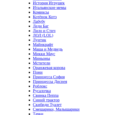
История Игрушек
Итальянские мемы
Комиксы
Котёнок Котэ
Лабубу
Леди Баг
Лило и Стич
ЛОЛ (LOL)
Лунтик
Майнкрафт
Маша и Медведь
Микки Маус
Миньоны
Мстители
Оранжевая корова
Пони
Принцесса София
Принцессы Диснея
Роблокс
Русалочка
Свинка Пеппа
Синий трактор
Скибиди Туалет
Смешарики, Малышарики
Тачки