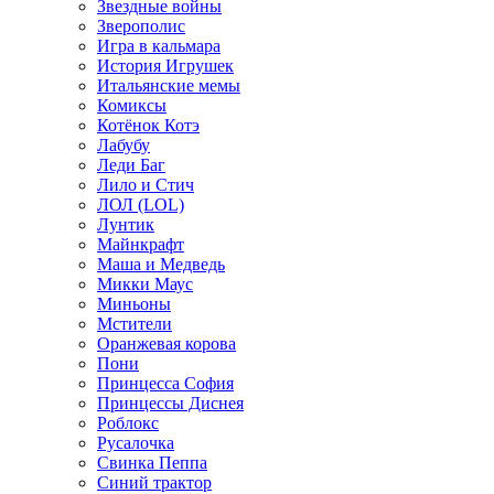
Звездные войны
Зверополис
Игра в кальмара
История Игрушек
Итальянские мемы
Комиксы
Котёнок Котэ
Лабубу
Леди Баг
Лило и Стич
ЛОЛ (LOL)
Лунтик
Майнкрафт
Маша и Медведь
Микки Маус
Миньоны
Мстители
Оранжевая корова
Пони
Принцесса София
Принцессы Диснея
Роблокс
Русалочка
Свинка Пеппа
Синий трактор