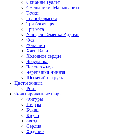
Скибиди Туалет
Смешарики, Малышарики
Тачки
Трансформеры
Три богатыря
Три кота
Уэнздей Семейка Аддамс
Фея
Фиксики
Хаги Ваги
Холодное сердце
Чебурашка
Человек-паук
Черепашки ниндзя
Щенячий патруль
Цветы живые
Розы
Фольгированные шары
Фигуры
Цифры
Буквы
Круги
Звезды
Сердца
Ходячие