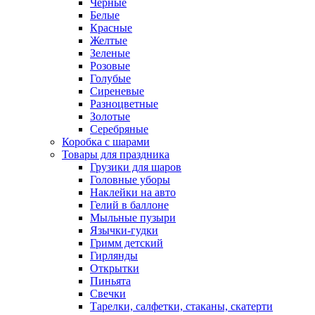
Черные
Белые
Красные
Желтые
Зеленые
Розовые
Голубые
Сиреневые
Разноцветные
Золотые
Серебряные
Коробка с шарами
Товары для праздника
Грузики для шаров
Головные уборы
Наклейки на авто
Гелий в баллоне
Мыльные пузыри
Язычки-гудки
Гримм детский
Гирлянды
Открытки
Пиньята
Свечки
Тарелки, салфетки, стаканы, скатерти