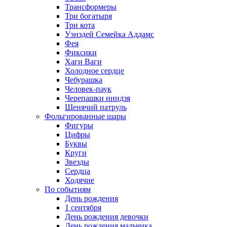
Трансформеры
Три богатыря
Три кота
Уэнздей Семейка Аддамс
Фея
Фиксики
Хаги Ваги
Холодное сердце
Чебурашка
Человек-паук
Черепашки ниндзя
Щенячий патруль
Фольгированные шары
Фигуры
Цифры
Буквы
Круги
Звезды
Сердца
Ходячие
По событиям
День рождения
1 сентября
День рождения девочки
День рождения мальчика