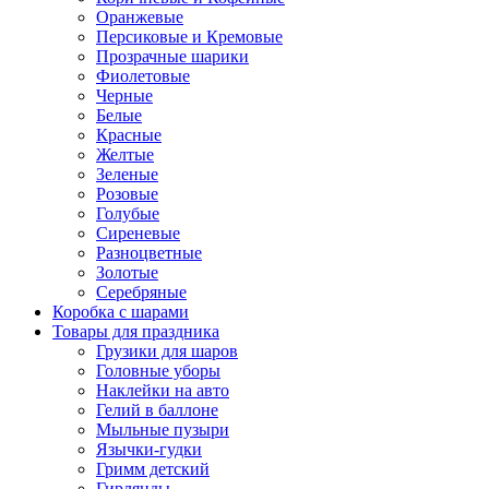
Оранжевые
Персиковые и Кремовые
Прозрачные шарики
Фиолетовые
Черные
Белые
Красные
Желтые
Зеленые
Розовые
Голубые
Сиреневые
Разноцветные
Золотые
Серебряные
Коробка с шарами
Товары для праздника
Грузики для шаров
Головные уборы
Наклейки на авто
Гелий в баллоне
Мыльные пузыри
Язычки-гудки
Гримм детский
Гирлянды