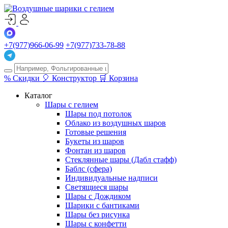
+7(977)966-06-99
+7(977)733-78-88
%
Скидки
🎈
Конструктор
🛒
Корзина
Каталог
Шары с гелием
Шары под потолок
Облако из воздушных шаров
Готовые решения
Букеты из шаров
Фонтан из шаров
Стеклянные шары (Дабл стафф)
Баблс (сфера)
Индивидуальные надписи
Светящиеся шары
Шары с Дождиком
Шарики с бантиками
Шары без рисунка
Шары с конфетти