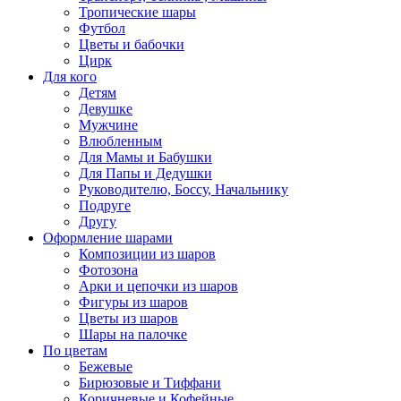
Тропические шары
Футбол
Цветы и бабочки
Цирк
Для кого
Детям
Девушке
Мужчине
Влюбленным
Для Мамы и Бабушки
Для Папы и Дедушки
Руководителю, Боссу, Начальнику
Подруге
Другу
Оформление шарами
Композиции из шаров
Фотозона
Арки и цепочки из шаров
Фигуры из шаров
Цветы из шаров
Шары на палочке
По цветам
Бежевые
Бирюзовые и Тиффани
Коричневые и Кофейные