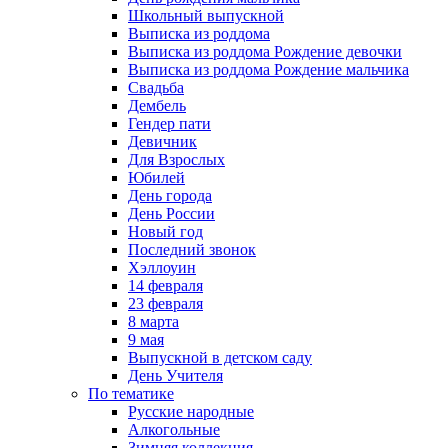
Школьный выпускной
Выписка из роддома
Выписка из роддома Рождение девочки
Выписка из роддома Рождение мальчика
Свадьба
Дембель
Гендер пати
Девичник
Для Взрослых
Юбилей
День города
День России
Новый год
Последний звонок
Хэллоуин
14 февраля
23 февраля
8 марта
9 мая
Выпускной в детском саду
День Учителя
По тематике
Русские народные
Алкогольные
Зимняя коллекция