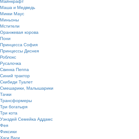
Майнкрафт
Маша и Медведь
Микки Маус
Миньоны
Мстители
Оранжевая корова
Пони
Принцесса София
Принцессы Диснея
Роблокс
Русалочка
Свинка Пеппа
Синий трактор
Скибиди Туалет
Смешарики, Малышарики
Тачки
Трансформеры
Три богатыря
Три кота
Уэнздей Семейка Аддамс
Фея
Фиксики
Хаги Ваги