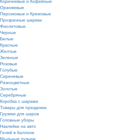
Коричневые и Кофейные
Оранжевые
Персиковые и Кремовые
Прозрачные шарики
Фиолетовые
Черные
Белые
Красные
Желтые
Зеленые
Розовые
Голубые
Сиреневые
Разноцветные
Золотые
Серебряные
Коробка с шарами
Товары для праздника
Грузики для шаров
Головные уборы
Наклейки на авто
Гелий в баллоне
Мыльные пузыри