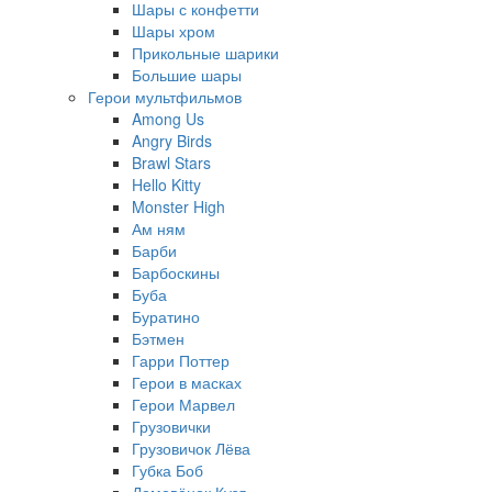
Шары с конфетти
Шары хром
Прикольные шарики
Большие шары
Герои мультфильмов
Among Us
Angry Birds
Brawl Stars
Hello Kitty
Monster High
Ам ням
Барби
Барбоскины
Буба
Буратино
Бэтмен
Гарри Поттер
Герои в масках
Герои Марвел
Грузовички
Грузовичок Лёва
Губка Боб