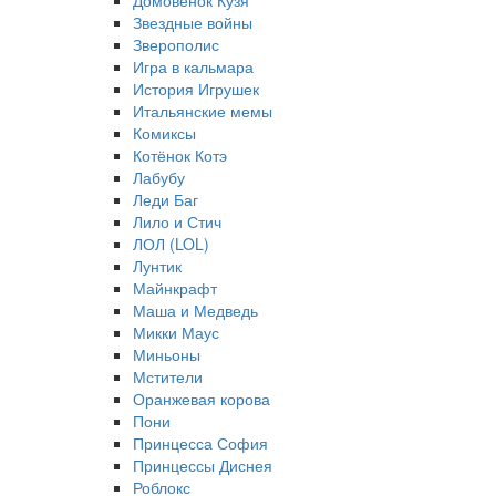
Домовёнок Кузя
Звездные войны
Зверополис
Игра в кальмара
История Игрушек
Итальянские мемы
Комиксы
Котёнок Котэ
Лабубу
Леди Баг
Лило и Стич
ЛОЛ (LOL)
Лунтик
Майнкрафт
Маша и Медведь
Микки Маус
Миньоны
Мстители
Оранжевая корова
Пони
Принцесса София
Принцессы Диснея
Роблокс