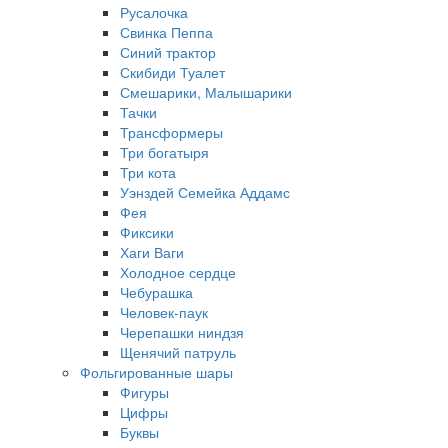
Русалочка
Свинка Пеппа
Синий трактор
Скибиди Туалет
Смешарики, Малышарики
Тачки
Трансформеры
Три богатыря
Три кота
Уэнздей Семейка Аддамс
Фея
Фиксики
Хаги Ваги
Холодное сердце
Чебурашка
Человек-паук
Черепашки ниндзя
Щенячий патруль
Фольгированные шары
Фигуры
Цифры
Буквы