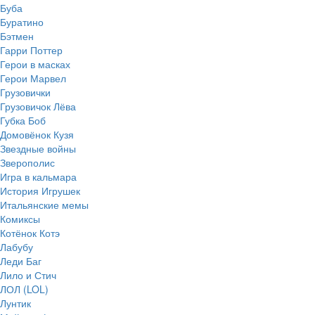
Буба
Буратино
Бэтмен
Гарри Поттер
Герои в масках
Герои Марвел
Грузовички
Грузовичок Лёва
Губка Боб
Домовёнок Кузя
Звездные войны
Зверополис
Игра в кальмара
История Игрушек
Итальянские мемы
Комиксы
Котёнок Котэ
Лабубу
Леди Баг
Лило и Стич
ЛОЛ (LOL)
Лунтик