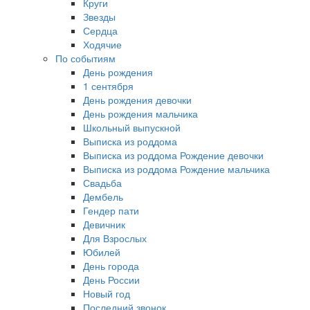
Круги
Звезды
Сердца
Ходячие
По событиям
День рождения
1 сентября
День рождения девочки
День рождения мальчика
Школьный выпускной
Выписка из роддома
Выписка из роддома Рождение девочки
Выписка из роддома Рождение мальчика
Свадьба
Дембель
Гендер пати
Девичник
Для Взрослых
Юбилей
День города
День России
Новый год
Последний звонок