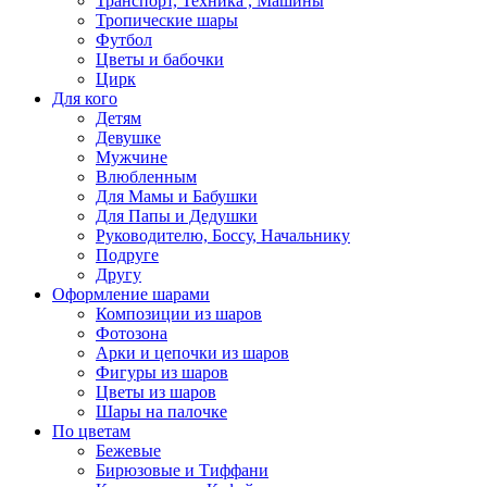
Транспорт, Техника , Машины
Тропические шары
Футбол
Цветы и бабочки
Цирк
Для кого
Детям
Девушке
Мужчине
Влюбленным
Для Мамы и Бабушки
Для Папы и Дедушки
Руководителю, Боссу, Начальнику
Подруге
Другу
Оформление шарами
Композиции из шаров
Фотозона
Арки и цепочки из шаров
Фигуры из шаров
Цветы из шаров
Шары на палочке
По цветам
Бежевые
Бирюзовые и Тиффани