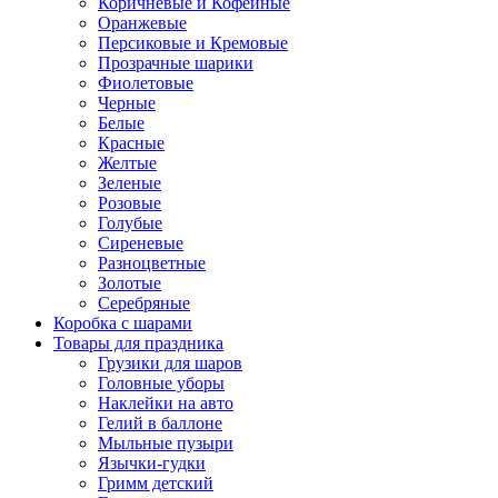
Коричневые и Кофейные
Оранжевые
Персиковые и Кремовые
Прозрачные шарики
Фиолетовые
Черные
Белые
Красные
Желтые
Зеленые
Розовые
Голубые
Сиреневые
Разноцветные
Золотые
Серебряные
Коробка с шарами
Товары для праздника
Грузики для шаров
Головные уборы
Наклейки на авто
Гелий в баллоне
Мыльные пузыри
Язычки-гудки
Гримм детский