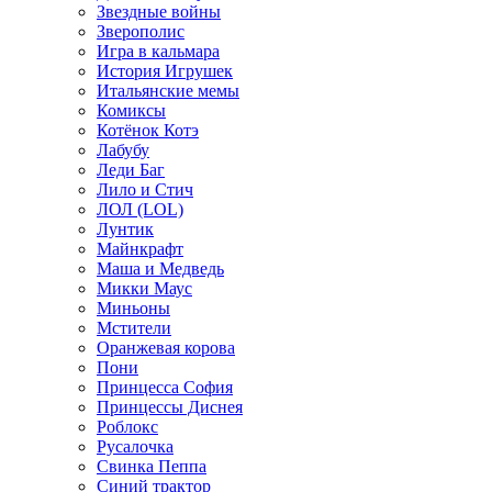
Звездные войны
Зверополис
Игра в кальмара
История Игрушек
Итальянские мемы
Комиксы
Котёнок Котэ
Лабубу
Леди Баг
Лило и Стич
ЛОЛ (LOL)
Лунтик
Майнкрафт
Маша и Медведь
Микки Маус
Миньоны
Мстители
Оранжевая корова
Пони
Принцесса София
Принцессы Диснея
Роблокс
Русалочка
Свинка Пеппа
Синий трактор