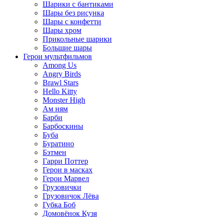
Шарики с бантиками
Шары без рисунка
Шары с конфетти
Шары хром
Прикольные шарики
Большие шары
Герои мультфильмов
Among Us
Angry Birds
Brawl Stars
Hello Kitty
Monster High
Ам ням
Барби
Барбоскины
Буба
Буратино
Бэтмен
Гарри Поттер
Герои в масках
Герои Марвел
Грузовички
Грузовичок Лёва
Губка Боб
Домовёнок Кузя