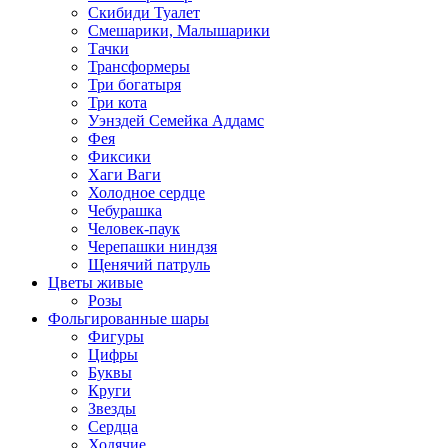
Скибиди Туалет
Смешарики, Малышарики
Тачки
Трансформеры
Три богатыря
Три кота
Уэнздей Семейка Аддамс
Фея
Фиксики
Хаги Ваги
Холодное сердце
Чебурашка
Человек-паук
Черепашки ниндзя
Щенячий патруль
Цветы живые
Розы
Фольгированные шары
Фигуры
Цифры
Буквы
Круги
Звезды
Сердца
Ходячие