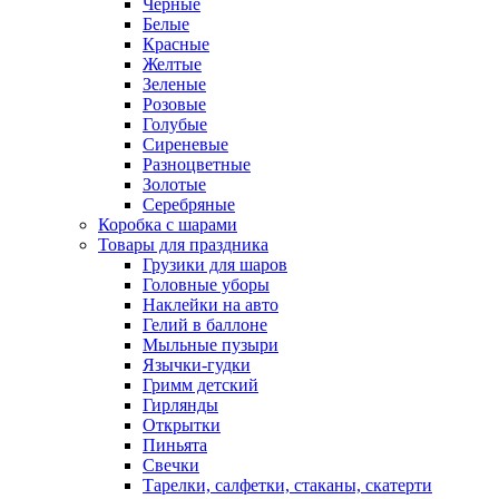
Черные
Белые
Красные
Желтые
Зеленые
Розовые
Голубые
Сиреневые
Разноцветные
Золотые
Серебряные
Коробка с шарами
Товары для праздника
Грузики для шаров
Головные уборы
Наклейки на авто
Гелий в баллоне
Мыльные пузыри
Язычки-гудки
Гримм детский
Гирлянды
Открытки
Пиньята
Свечки
Тарелки, салфетки, стаканы, скатерти