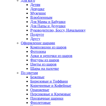
Для кого
Детям
Девушке
Мужчине
Влюбленным
Для Мамы и Бабушки
Для Папы и Дедушки
Руководителю, Боссу, Начальнику
Подруге
Другу
Оформление шарами
Композиции из шаров
Фотозона
Арки и цепочки из шаров
Фигуры из шаров
Цветы из шаров
Шары на палочке
По цветам
Бежевые
Бирюзовые и Тиффани
Коричневые и Кофейные
Оранжевые
Персиковые и Кремовые
Прозрачные шарики
Фиолетовые