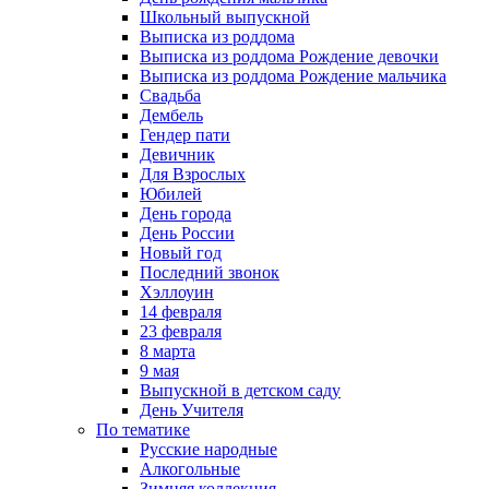
Школьный выпускной
Выписка из роддома
Выписка из роддома Рождение девочки
Выписка из роддома Рождение мальчика
Свадьба
Дембель
Гендер пати
Девичник
Для Взрослых
Юбилей
День города
День России
Новый год
Последний звонок
Хэллоуин
14 февраля
23 февраля
8 марта
9 мая
Выпускной в детском саду
День Учителя
По тематике
Русские народные
Алкогольные
Зимняя коллекция