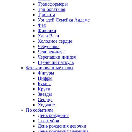
Трансформеры
Три богатыря
Три кота
Уэнздей Семейка Аддамс
Фея
Фиксики
Хаги Ваги
Холодное сердце
Чебурашка
Человек-паук
Черепашки ниндзя
Щенячий патруль
Фольгированные шары
Фигуры
Цифры
Буквы
Круги
Звезды
Сердца
Ходячие
По событиям
День рождения
1 сентября
День рождения девочки
День рождения мальчика