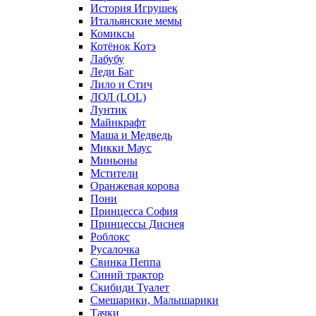
История Игрушек
Итальянские мемы
Комиксы
Котёнок Котэ
Лабубу
Леди Баг
Лило и Стич
ЛОЛ (LOL)
Лунтик
Майнкрафт
Маша и Медведь
Микки Маус
Миньоны
Мстители
Оранжевая корова
Пони
Принцесса София
Принцессы Диснея
Роблокс
Русалочка
Свинка Пеппа
Синий трактор
Скибиди Туалет
Смешарики, Малышарики
Тачки