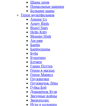
Шары хром
Прикольные шарики
Большие шары
Герои мультфильмов
Among Us
Angry Birds
Brawl Stars
Hello Kitty
Monster High
Ам ням
Барби
Барбоскины
Буба
Буратино
Бэтмен
Гарри Поттер
Герои в масках
Герои Марвел
Грузовички
Грузовичок Лёва
Губка Боб
Домовёнок Кузя
Звездные войны
Зверополис
Игра в кальмара