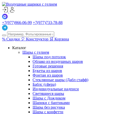
+7(977)966-06-99
+7(977)733-78-88
%
Скидки
🎈
Конструктор
🛒
Корзина
Каталог
Шары с гелием
Шары под потолок
Облако из воздушных шаров
Готовые решения
Букеты из шаров
Фонтан из шаров
Стеклянные шары (Дабл стафф)
Баблс (сфера)
Индивидуальные надписи
Светящиеся шары
Шары с Дождиком
Шарики с бантиками
Шары без рисунка
Шары с конфетти