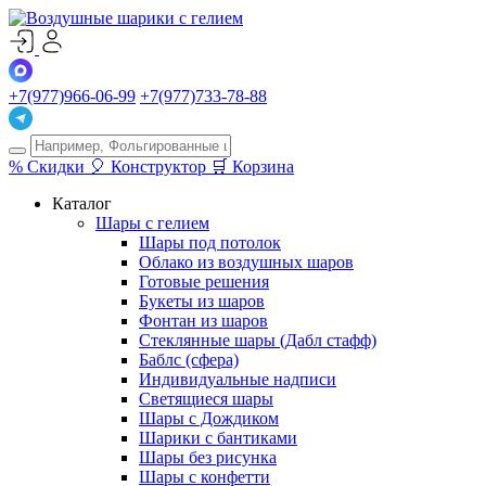
+7(977)966-06-99
+7(977)733-78-88
%
Скидки
🎈
Конструктор
🛒
Корзина
Каталог
Шары с гелием
Шары под потолок
Облако из воздушных шаров
Готовые решения
Букеты из шаров
Фонтан из шаров
Стеклянные шары (Дабл стафф)
Баблс (сфера)
Индивидуальные надписи
Светящиеся шары
Шары с Дождиком
Шарики с бантиками
Шары без рисунка
Шары с конфетти