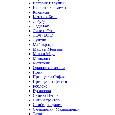
История Игрушек
Итальянские мемы
Комиксы
Котёнок Котэ
Лабубу
Леди Баг
Лило и Стич
ЛОЛ (LOL)
Лунтик
Майнкрафт
Маша и Медведь
Микки Маус
Миньоны
Мстители
Оранжевая корова
Пони
Принцесса София
Принцессы Диснея
Роблокс
Русалочка
Свинка Пеппа
Синий трактор
Скибиди Туалет
Смешарики, Малышарики
Тачки