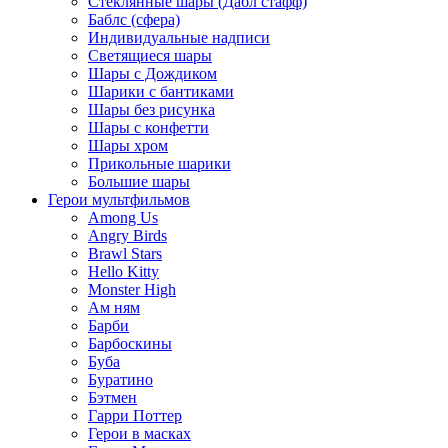
Стеклянные шары (Дабл стафф)
Баблс (сфера)
Индивидуальные надписи
Светящиеся шары
Шары с Дождиком
Шарики с бантиками
Шары без рисунка
Шары с конфетти
Шары хром
Прикольные шарики
Большие шары
Герои мультфильмов
Among Us
Angry Birds
Brawl Stars
Hello Kitty
Monster High
Ам ням
Барби
Барбоскины
Буба
Буратино
Бэтмен
Гарри Поттер
Герои в масках