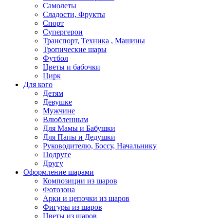
Самолеты
Сладости, Фрукты
Спорт
Супергерои
Транспорт, Техника , Машины
Тропические шары
Футбол
Цветы и бабочки
Цирк
Для кого
Детям
Девушке
Мужчине
Влюбленным
Для Мамы и Бабушки
Для Папы и Дедушки
Руководителю, Боссу, Начальнику
Подруге
Другу
Оформление шарами
Композиции из шаров
Фотозона
Арки и цепочки из шаров
Фигуры из шаров
Цветы из шаров