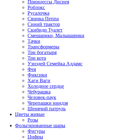
Принцессы Диснея
Роблокс
Русалочка
Свинка Пеппа
Синий трактор
Скибиди Туалет
Смешарики, Малышарики
Тачки
Трансформеры
Три богатыря
Три кота
Уэнздей Семейка Аддамс
Фея
Фиксики
Хаги Ваги
Холодное сердце
Чебурашка
Человек-паук
Черепашки ниндзя
Щенячий патруль
Цветы живые
Розы
Фольгированные шары
Фигуры
Цифры