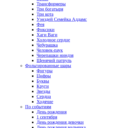
Трансформеры
Три богатыря
Три кота
Уэнздей Семейка Аддамс
Фея
Фиксики
Хаги Ваги
Холодное сердце
Чебурашка
Человек-паук
Черепашки ниндзя
Щенячий патруль
Фольгированные шары
Фигуры
Цифры
Буквы
Круги
Звезды
Сердца
Ходячие
По событиям
День рождения
1 сентября
День рождения девочки
День рождения мальчика