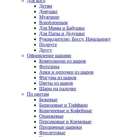
Для кого
Детям
Девушке
Мужчине
Влюбленным
Для Мамы и Бабушки
Для Папы и Дедушки
Руководителю, Боссу, Начальнику
Подруге
Другу
Оформление шарами
Композиции из шаров
Фотозона
Арки и цепочки из шаров
Фигуры из шаров
Цветы из шаров
Шары на палочке
По цветам
Бежевые
Бирюзовые и Тиффани
Коричневые и Кофейные
Оранжевые
Персиковые и Кремовые
Прозрачные шарики
Фиолетовые