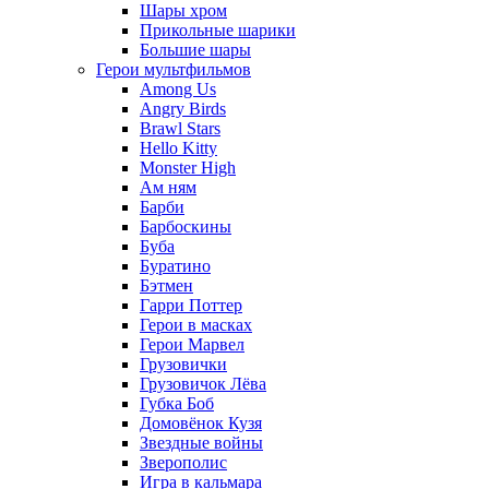
Шары хром
Прикольные шарики
Большие шары
Герои мультфильмов
Among Us
Angry Birds
Brawl Stars
Hello Kitty
Monster High
Ам ням
Барби
Барбоскины
Буба
Буратино
Бэтмен
Гарри Поттер
Герои в масках
Герои Марвел
Грузовички
Грузовичок Лёва
Губка Боб
Домовёнок Кузя
Звездные войны
Зверополис
Игра в кальмара