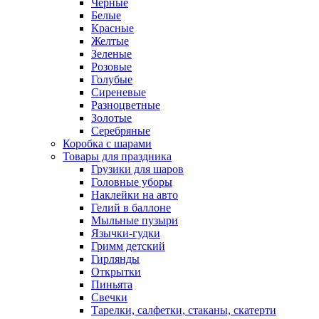
Черные
Белые
Красные
Желтые
Зеленые
Розовые
Голубые
Сиреневые
Разноцветные
Золотые
Серебряные
Коробка с шарами
Товары для праздника
Грузики для шаров
Головные уборы
Наклейки на авто
Гелий в баллоне
Мыльные пузыри
Язычки-гудки
Гримм детский
Гирлянды
Открытки
Пиньята
Свечки
Тарелки, салфетки, стаканы, скатерти