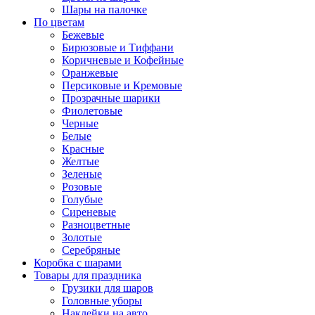
Шары на палочке
По цветам
Бежевые
Бирюзовые и Тиффани
Коричневые и Кофейные
Оранжевые
Персиковые и Кремовые
Прозрачные шарики
Фиолетовые
Черные
Белые
Красные
Желтые
Зеленые
Розовые
Голубые
Сиреневые
Разноцветные
Золотые
Серебряные
Коробка с шарами
Товары для праздника
Грузики для шаров
Головные уборы
Наклейки на авто