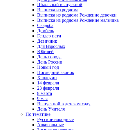
Школьный выпускной
Выписка из роддома
Выписка из роддома Рождение девочки
Выписка из роддома Рождение мальчика
Свадьба
Дембель
Гендер пати
Девичник
Для Взрослых
Юбилей
День города
День России
Новый год
Последний звонок
Хэллоуин
14 февраля
23 февраля
8 марта
9 мая
Выпускной в детском саду
День Учителя
По тематике
Русские народные
Алкогольные
Зимняя коллекция