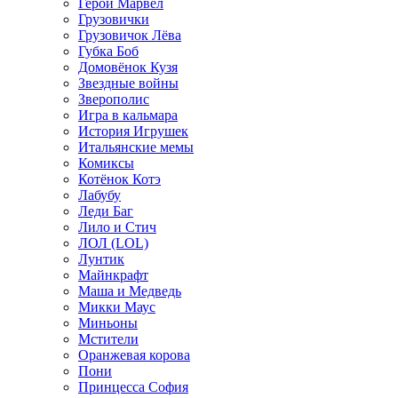
Герои Марвел
Грузовички
Грузовичок Лёва
Губка Боб
Домовёнок Кузя
Звездные войны
Зверополис
Игра в кальмара
История Игрушек
Итальянские мемы
Комиксы
Котёнок Котэ
Лабубу
Леди Баг
Лило и Стич
ЛОЛ (LOL)
Лунтик
Майнкрафт
Маша и Медведь
Микки Маус
Миньоны
Мстители
Оранжевая корова
Пони
Принцесса София