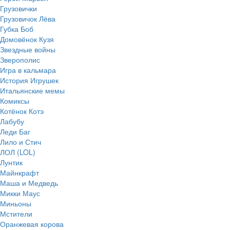
Грузовички
Грузовичок Лёва
Губка Боб
Домовёнок Кузя
Звездные войны
Зверополис
Игра в кальмара
История Игрушек
Итальянские мемы
Комиксы
Котёнок Котэ
Лабубу
Леди Баг
Лило и Стич
ЛОЛ (LOL)
Лунтик
Майнкрафт
Маша и Медведь
Микки Маус
Миньоны
Мстители
Оранжевая корова