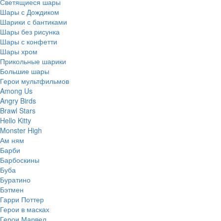
Светящиеся шары
Шары с Дождиком
Шарики с бантиками
Шары без рисунка
Шары с конфетти
Шары хром
Прикольные шарики
Большие шары
Герои мультфильмов
Among Us
Angry Birds
Brawl Stars
Hello Kitty
Monster High
Ам ням
Барби
Барбоскины
Буба
Буратино
Бэтмен
Гарри Поттер
Герои в масках
Герои Марвел