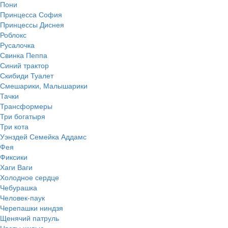
Пони
Принцесса София
Принцессы Диснея
Роблокс
Русалочка
Свинка Пеппа
Синий трактор
Скибиди Туалет
Смешарики, Малышарики
Тачки
Трансформеры
Три богатыря
Три кота
Уэнздей Семейка Аддамс
Фея
Фиксики
Хаги Ваги
Холодное сердце
Чебурашка
Человек-паук
Черепашки ниндзя
Щенячий патруль