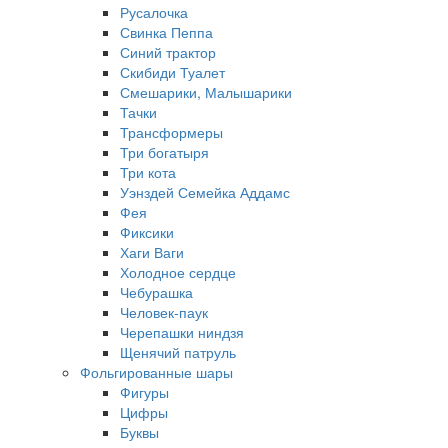
Русалочка
Свинка Пеппа
Синий трактор
Скибиди Туалет
Смешарики, Малышарики
Тачки
Трансформеры
Три богатыря
Три кота
Уэнздей Семейка Аддамс
Фея
Фиксики
Хаги Ваги
Холодное сердце
Чебурашка
Человек-паук
Черепашки ниндзя
Щенячий патруль
Фольгированные шары
Фигуры
Цифры
Буквы