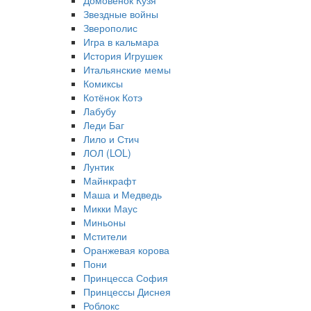
Домовёнок Кузя
Звездные войны
Зверополис
Игра в кальмара
История Игрушек
Итальянские мемы
Комиксы
Котёнок Котэ
Лабубу
Леди Баг
Лило и Стич
ЛОЛ (LOL)
Лунтик
Майнкрафт
Маша и Медведь
Микки Маус
Миньоны
Мстители
Оранжевая корова
Пони
Принцесса София
Принцессы Диснея
Роблокс