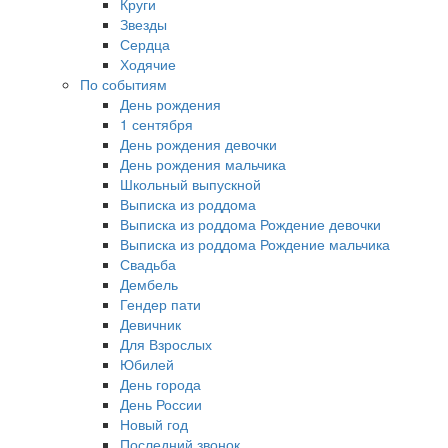
Круги
Звезды
Сердца
Ходячие
По событиям
День рождения
1 сентября
День рождения девочки
День рождения мальчика
Школьный выпускной
Выписка из роддома
Выписка из роддома Рождение девочки
Выписка из роддома Рождение мальчика
Свадьба
Дембель
Гендер пати
Девичник
Для Взрослых
Юбилей
День города
День России
Новый год
Последний звонок