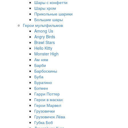
Шары с конфетти
Шары хром
Прикольные шарики
Большие шары
Герои мультфильмов
Among Us
Angry Birds
Brawl Stars
Hello Kitty
Monster High
Ам ням
Барби
Барбоскины
Буба
Буратино
Бэтмен
Гарри Поттер
Герои в масках
Герои Марвел
Грузовички
Грузовичок Лёва
Губка Боб