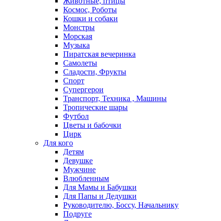
Животные, птицы
Космос, Роботы
Кошки и собаки
Монстры
Морская
Музыка
Пиратская вечеринка
Самолеты
Сладости, Фрукты
Спорт
Супергерои
Транспорт, Техника , Машины
Тропические шары
Футбол
Цветы и бабочки
Цирк
Для кого
Детям
Девушке
Мужчине
Влюбленным
Для Мамы и Бабушки
Для Папы и Дедушки
Руководителю, Боссу, Начальнику
Подруге