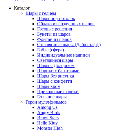
Каталог
Шары с гелием
Шары под потолок
Облако из воздушных шаров
Готовые решения
Букеты из шаров
Фонтан из шаров
Стеклянные шары (Дабл стафф)
Баблс (сфера)
Индивидуальные надписи
Светящиеся шары
Шары с Дождиком
Шарики с бантиками
Шары без рисунка
Шары с конфетти
Шары хром
Прикольные шарики
Большие шары
Герои мультфильмов
Among Us
Angry Birds
Brawl Stars
Hello Kitty
Monster High