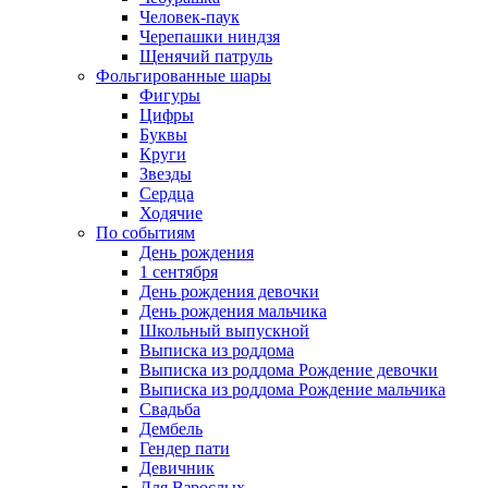
Человек-паук
Черепашки ниндзя
Щенячий патруль
Фольгированные шары
Фигуры
Цифры
Буквы
Круги
Звезды
Сердца
Ходячие
По событиям
День рождения
1 сентября
День рождения девочки
День рождения мальчика
Школьный выпускной
Выписка из роддома
Выписка из роддома Рождение девочки
Выписка из роддома Рождение мальчика
Свадьба
Дембель
Гендер пати
Девичник
Для Взрослых