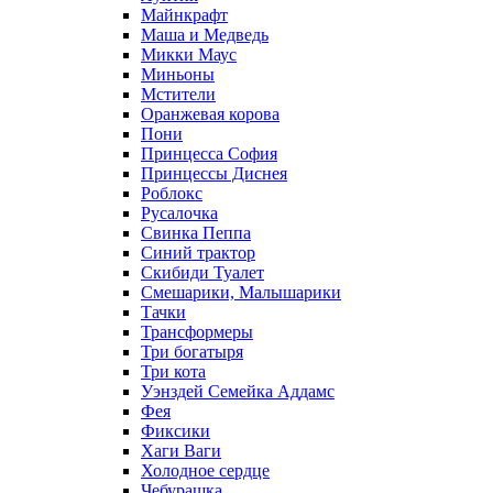
Майнкрафт
Маша и Медведь
Микки Маус
Миньоны
Мстители
Оранжевая корова
Пони
Принцесса София
Принцессы Диснея
Роблокс
Русалочка
Свинка Пеппа
Синий трактор
Скибиди Туалет
Смешарики, Малышарики
Тачки
Трансформеры
Три богатыря
Три кота
Уэнздей Семейка Аддамс
Фея
Фиксики
Хаги Ваги
Холодное сердце
Чебурашка