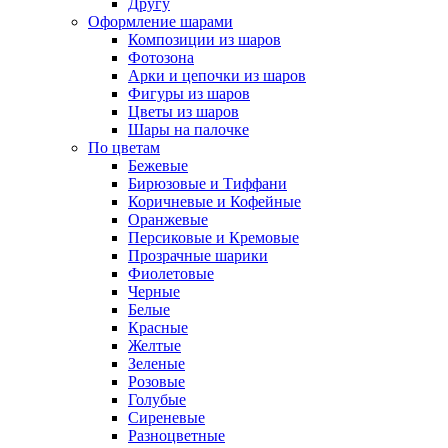
Другу
Оформление шарами
Композиции из шаров
Фотозона
Арки и цепочки из шаров
Фигуры из шаров
Цветы из шаров
Шары на палочке
По цветам
Бежевые
Бирюзовые и Тиффани
Коричневые и Кофейные
Оранжевые
Персиковые и Кремовые
Прозрачные шарики
Фиолетовые
Черные
Белые
Красные
Желтые
Зеленые
Розовые
Голубые
Сиреневые
Разноцветные