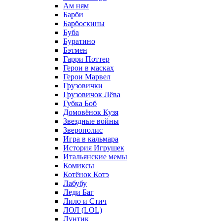
Ам ням
Барби
Барбоскины
Буба
Буратино
Бэтмен
Гарри Поттер
Герои в масках
Герои Марвел
Грузовички
Грузовичок Лёва
Губка Боб
Домовёнок Кузя
Звездные войны
Зверополис
Игра в кальмара
История Игрушек
Итальянские мемы
Комиксы
Котёнок Котэ
Лабубу
Леди Баг
Лило и Стич
ЛОЛ (LOL)
Лунтик