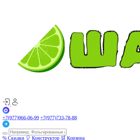
+7(977)966-06-99
+7(977)733-78-88
%
Скидки
🎈
Конструктор
🛒
Корзина