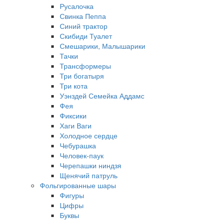
Русалочка
Свинка Пеппа
Синий трактор
Скибиди Туалет
Смешарики, Малышарики
Тачки
Трансформеры
Три богатыря
Три кота
Уэнздей Семейка Аддамс
Фея
Фиксики
Хаги Ваги
Холодное сердце
Чебурашка
Человек-паук
Черепашки ниндзя
Щенячий патруль
Фольгированные шары
Фигуры
Цифры
Буквы