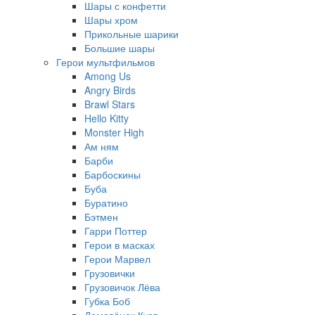
Шары с конфетти
Шары хром
Прикольные шарики
Большие шары
Герои мультфильмов
Among Us
Angry Birds
Brawl Stars
Hello Kitty
Monster High
Ам ням
Барби
Барбоскины
Буба
Буратино
Бэтмен
Гарри Поттер
Герои в масках
Герои Марвел
Грузовички
Грузовичок Лёва
Губка Боб