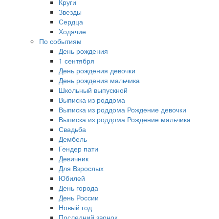
Круги
Звезды
Сердца
Ходячие
По событиям
День рождения
1 сентября
День рождения девочки
День рождения мальчика
Школьный выпускной
Выписка из роддома
Выписка из роддома Рождение девочки
Выписка из роддома Рождение мальчика
Свадьба
Дембель
Гендер пати
Девичник
Для Взрослых
Юбилей
День города
День России
Новый год
Последний звонок