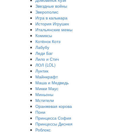
Домовёнок Кузя
Звездные войны
Зверополис
Игра в кальмара
История Игрушек
Итальянские мемы
Комиксы
Котёнок Котэ
Лабубу
Леди Баг
Лило и Стич
ЛОЛ (LOL)
Лунтик
Майнкрафт
Маша и Медведь
Микки Маус
Миньоны
Мстители
Оранжевая корова
Пони
Принцесса София
Принцессы Диснея
Роблокс