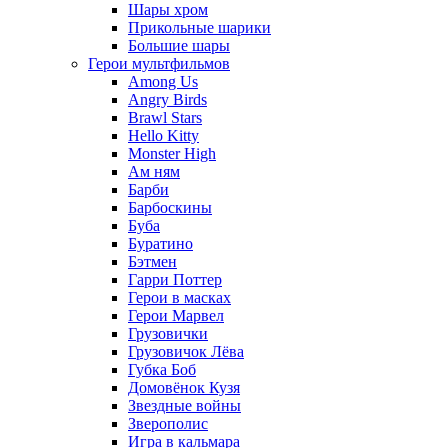
Шары хром
Прикольные шарики
Большие шары
Герои мультфильмов
Among Us
Angry Birds
Brawl Stars
Hello Kitty
Monster High
Ам ням
Барби
Барбоскины
Буба
Буратино
Бэтмен
Гарри Поттер
Герои в масках
Герои Марвел
Грузовички
Грузовичок Лёва
Губка Боб
Домовёнок Кузя
Звездные войны
Зверополис
Игра в кальмара