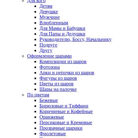
Для кого
Детям
Девушке
Мужчине
Влюбленным
Для Мамы и Бабушки
Для Папы и Дедушки
Руководителю, Боссу, Начальнику
Подруге
Другу
Оформление шарами
Композиции из шаров
Фотозона
Арки и цепочки из шаров
Фигуры из шаров
Цветы из шаров
Шары на палочке
По цветам
Бежевые
Бирюзовые и Тиффани
Коричневые и Кофейные
Оранжевые
Персиковые и Кремовые
Прозрачные шарики
Фиолетовые