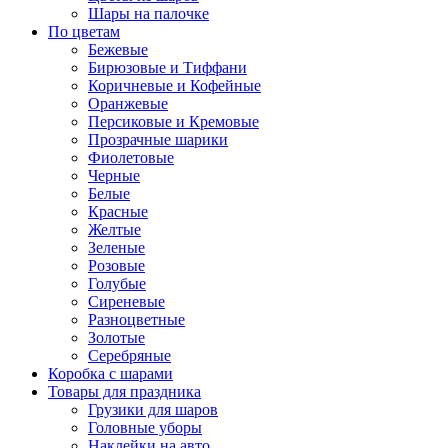
Шары на палочке
По цветам
Бежевые
Бирюзовые и Тиффани
Коричневые и Кофейные
Оранжевые
Персиковые и Кремовые
Прозрачные шарики
Фиолетовые
Черные
Белые
Красные
Желтые
Зеленые
Розовые
Голубые
Сиреневые
Разноцветные
Золотые
Серебряные
Коробка с шарами
Товары для праздника
Грузики для шаров
Головные уборы
Наклейки на авто