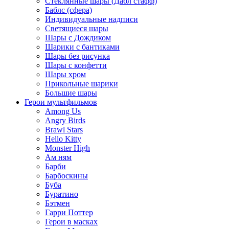
Стеклянные шары (Дабл стафф)
Баблс (сфера)
Индивидуальные надписи
Светящиеся шары
Шары с Дождиком
Шарики с бантиками
Шары без рисунка
Шары с конфетти
Шары хром
Прикольные шарики
Большие шары
Герои мультфильмов
Among Us
Angry Birds
Brawl Stars
Hello Kitty
Monster High
Ам ням
Барби
Барбоскины
Буба
Буратино
Бэтмен
Гарри Поттер
Герои в масках