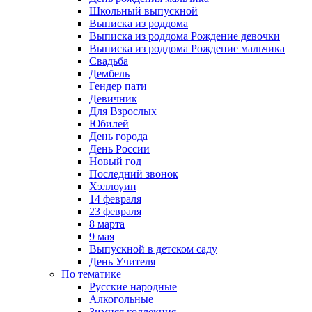
Школьный выпускной
Выписка из роддома
Выписка из роддома Рождение девочки
Выписка из роддома Рождение мальчика
Свадьба
Дембель
Гендер пати
Девичник
Для Взрослых
Юбилей
День города
День России
Новый год
Последний звонок
Хэллоуин
14 февраля
23 февраля
8 марта
9 мая
Выпускной в детском саду
День Учителя
По тематике
Русские народные
Алкогольные
Зимняя коллекция