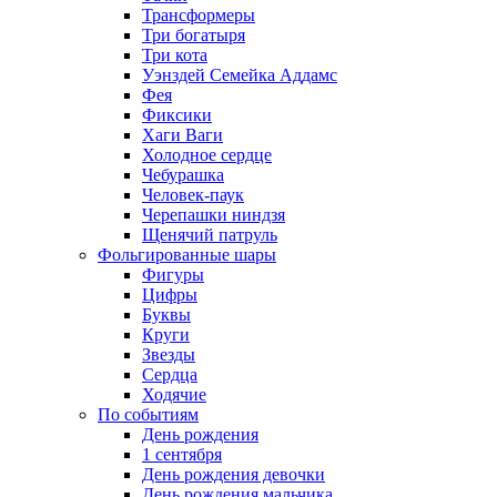
Трансформеры
Три богатыря
Три кота
Уэнздей Семейка Аддамс
Фея
Фиксики
Хаги Ваги
Холодное сердце
Чебурашка
Человек-паук
Черепашки ниндзя
Щенячий патруль
Фольгированные шары
Фигуры
Цифры
Буквы
Круги
Звезды
Сердца
Ходячие
По событиям
День рождения
1 сентября
День рождения девочки
День рождения мальчика