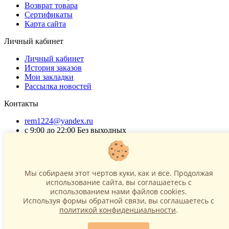
Возврат товара
Сертификаты
Карта сайта
Личный кабинет
Личный кабинет
История заказов
Мои закладки
Рассылка новостей
Контакты
rem1224@yandex.ru
с 9:00 до 22:00 Без выходных
Г. Москва ул. Коровинское шоссе 35 стр 2
ОГРНИП 318502900040868
ИНН 771120321428
Мы собираем этот чертов куки, как и все. Продолжая
использование сайта, вы соглашаетесь c
(с) 2015 - 2026 “SharLime”, копирование контента запрещено и
использованием нами файлов cookies.
преследуется законом!
Используя формы обратной связи, вы соглашаетесь с
политикой конфиденциальности
.