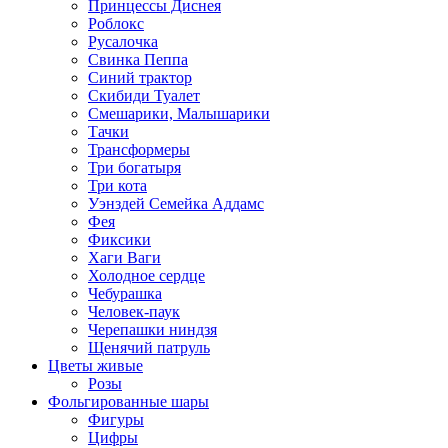
Принцессы Диснея
Роблокс
Русалочка
Свинка Пеппа
Синий трактор
Скибиди Туалет
Смешарики, Малышарики
Тачки
Трансформеры
Три богатыря
Три кота
Уэнздей Семейка Аддамс
Фея
Фиксики
Хаги Ваги
Холодное сердце
Чебурашка
Человек-паук
Черепашки ниндзя
Щенячий патруль
Цветы живые
Розы
Фольгированные шары
Фигуры
Цифры