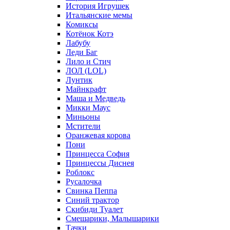
История Игрушек
Итальянские мемы
Комиксы
Котёнок Котэ
Лабубу
Леди Баг
Лило и Стич
ЛОЛ (LOL)
Лунтик
Майнкрафт
Маша и Медведь
Микки Маус
Миньоны
Мстители
Оранжевая корова
Пони
Принцесса София
Принцессы Диснея
Роблокс
Русалочка
Свинка Пеппа
Синий трактор
Скибиди Туалет
Смешарики, Малышарики
Тачки