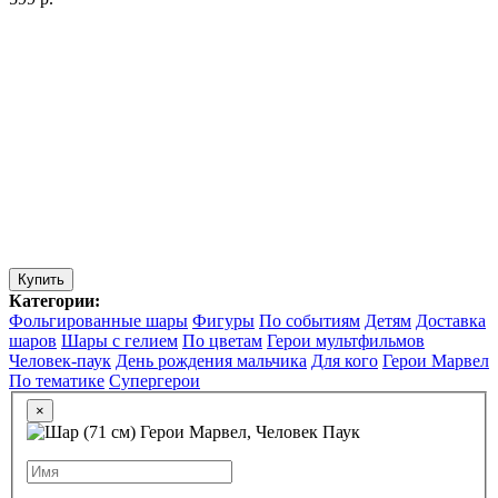
Купить
Категории:
Фольгированные шары
Фигуры
По событиям
Детям
Доставка
шаров
Шары с гелием
По цветам
Герои мультфильмов
Человек-паук
День рождения мальчика
Для кого
Герои Марвел
По тематике
Супергерои
×