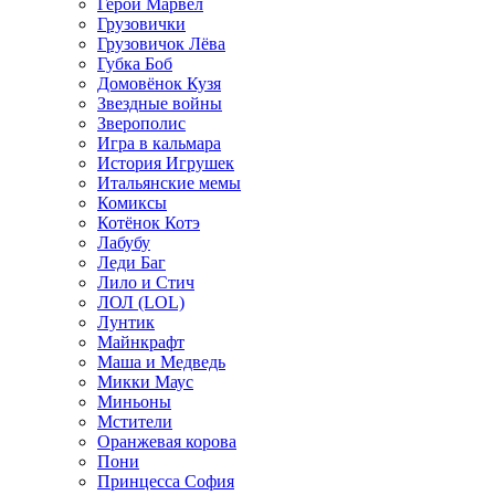
Герои Марвел
Грузовички
Грузовичок Лёва
Губка Боб
Домовёнок Кузя
Звездные войны
Зверополис
Игра в кальмара
История Игрушек
Итальянские мемы
Комиксы
Котёнок Котэ
Лабубу
Леди Баг
Лило и Стич
ЛОЛ (LOL)
Лунтик
Майнкрафт
Маша и Медведь
Микки Маус
Миньоны
Мстители
Оранжевая корова
Пони
Принцесса София