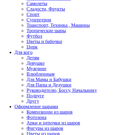
Самолеты
Сладости, Фрукты
Спорт
Супергерои
Транспорт, Техника , Машины
Тропические шары
Футбол
Цветы и бабочки
Цирк
Для кого
Детям
Девушке
Мужчине
Влюбленным
Для Мамы и Бабушки
Для Папы и Дедушки
Руководителю, Боссу, Начальнику
Подруге
Другу
Оформление шарами
Композиции из шаров
Фотозона
Арки и цепочки из шаров
Фигуры из шаров
Цветы из шаров