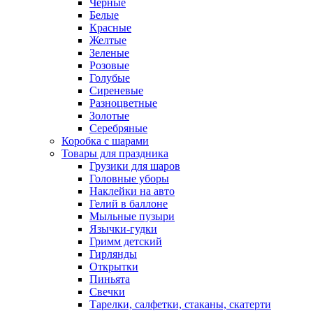
Черные
Белые
Красные
Желтые
Зеленые
Розовые
Голубые
Сиреневые
Разноцветные
Золотые
Серебряные
Коробка с шарами
Товары для праздника
Грузики для шаров
Головные уборы
Наклейки на авто
Гелий в баллоне
Мыльные пузыри
Язычки-гудки
Гримм детский
Гирлянды
Открытки
Пиньята
Свечки
Тарелки, салфетки, стаканы, скатерти