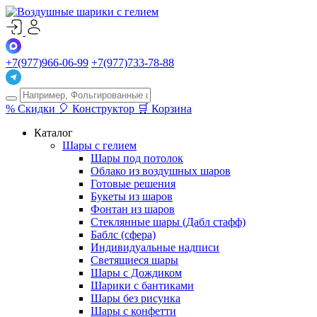
+7(977)966-06-99
+7(977)733-78-88
%
Скидки
🎈
Конструктор
🛒
Корзина
Каталог
Шары с гелием
Шары под потолок
Облако из воздушных шаров
Готовые решения
Букеты из шаров
Фонтан из шаров
Стеклянные шары (Дабл стафф)
Баблс (сфера)
Индивидуальные надписи
Светящиеся шары
Шары с Дождиком
Шарики с бантиками
Шары без рисунка
Шары с конфетти