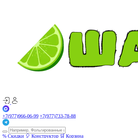
+7(977)966-06-99
+7(977)733-78-88
%
Скидки
🎈
Конструктор
🛒
Корзина