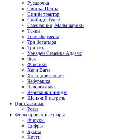
Русалочка
Свинка Пеппа
Синий трактор
Скибиди Туалет
Смешарики, Малышарики
Тачки
Трансформеры
Три богатыря
Три кота
Уэнздей Семейка Аддамс
Фея
Фиксики
Хаги Ваги
Холодное сердце
Чебурашка
Человек-паук
Черепашки ниндзя
Щенячий патруль
Цветы живые
Розы
Фольгированные шары
Фигуры
Цифры
Буквы
Круги