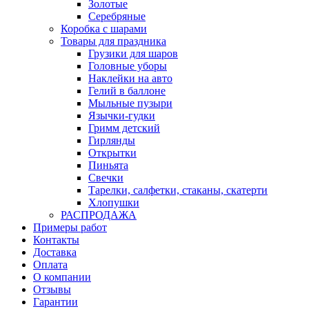
Золотые
Серебряные
Коробка с шарами
Товары для праздника
Грузики для шаров
Головные уборы
Наклейки на авто
Гелий в баллоне
Мыльные пузыри
Язычки-гудки
Гримм детский
Гирлянды
Открытки
Пиньята
Свечки
Тарелки, салфетки, стаканы, скатерти
Хлопушки
РАСПРОДАЖА
Примеры работ
Контакты
Доставка
Оплата
О компании
Отзывы
Гарантии