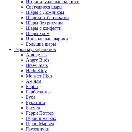
Индивидуальные надписи
Светящиеся шары
Шары с Дождиком
Шарики с бантиками
Шары без рисунка
Шары с конфетти
Шары хром
Прикольные шарики
Большие шары
Герои мультфильмов
Among Us
Angry Birds
Brawl Stars
Hello Kitty
Monster High
Ам ням
Барби
Барбоскины
Буба
Буратино
Бэтмен
Гарри Поттер
Герои в масках
Герои Марвел
Грузовички