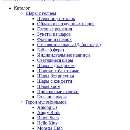
Каталог
Шары с гелием
Шары под потолок
Облако из воздушных шаров
Готовые решения
Букеты из шаров
Фонтан из шаров
Стеклянные шары (Дабл стафф)
Баблс (сфера)
Индивидуальные надписи
Светящиеся шары
Шары с Дождиком
Шарики с бантиками
Шары без рисунка
Шары с конфетти
Шары хром
Прикольные шарики
Большие шары
Герои мультфильмов
Among Us
Angry Birds
Brawl Stars
Hello Kitty
Monster High