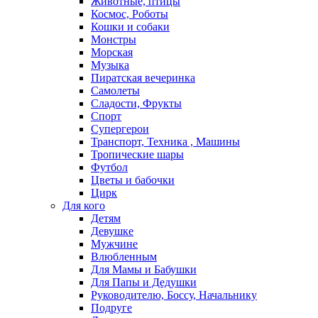
Животные, птицы
Космос, Роботы
Кошки и собаки
Монстры
Морская
Музыка
Пиратская вечеринка
Самолеты
Сладости, Фрукты
Спорт
Супергерои
Транспорт, Техника , Машины
Тропические шары
Футбол
Цветы и бабочки
Цирк
Для кого
Детям
Девушке
Мужчине
Влюбленным
Для Мамы и Бабушки
Для Папы и Дедушки
Руководителю, Боссу, Начальнику
Подруге