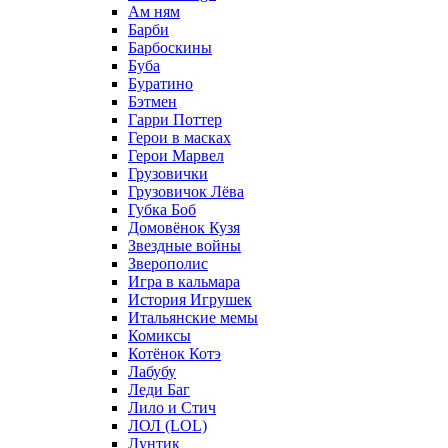
Ам ням
Барби
Барбоскины
Буба
Буратино
Бэтмен
Гарри Поттер
Герои в масках
Герои Марвел
Грузовички
Грузовичок Лёва
Губка Боб
Домовёнок Кузя
Звездные войны
Зверополис
Игра в кальмара
История Игрушек
Итальянские мемы
Комиксы
Котёнок Котэ
Лабубу
Леди Баг
Лило и Стич
ЛОЛ (LOL)
Лунтик