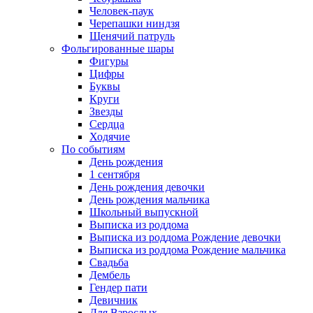
Человек-паук
Черепашки ниндзя
Щенячий патруль
Фольгированные шары
Фигуры
Цифры
Буквы
Круги
Звезды
Сердца
Ходячие
По событиям
День рождения
1 сентября
День рождения девочки
День рождения мальчика
Школьный выпускной
Выписка из роддома
Выписка из роддома Рождение девочки
Выписка из роддома Рождение мальчика
Свадьба
Дембель
Гендер пати
Девичник
Для Взрослых