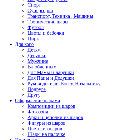
Спорт
Супергерои
Транспорт, Техника , Машины
Тропические шары
Футбол
Цветы и бабочки
Цирк
Для кого
Детям
Девушке
Мужчине
Влюбленным
Для Мамы и Бабушки
Для Папы и Дедушки
Руководителю, Боссу, Начальнику
Подруге
Другу
Оформление шарами
Композиции из шаров
Фотозона
Арки и цепочки из шаров
Фигуры из шаров
Цветы из шаров
Шары на палочке
По цветам