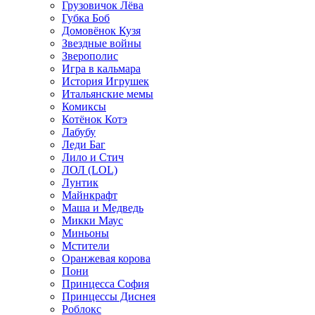
Грузовичок Лёва
Губка Боб
Домовёнок Кузя
Звездные войны
Зверополис
Игра в кальмара
История Игрушек
Итальянские мемы
Комиксы
Котёнок Котэ
Лабубу
Леди Баг
Лило и Стич
ЛОЛ (LOL)
Лунтик
Майнкрафт
Маша и Медведь
Микки Маус
Миньоны
Мстители
Оранжевая корова
Пони
Принцесса София
Принцессы Диснея
Роблокс