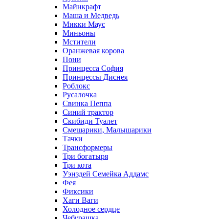
Майнкрафт
Маша и Медведь
Микки Маус
Миньоны
Мстители
Оранжевая корова
Пони
Принцесса София
Принцессы Диснея
Роблокс
Русалочка
Свинка Пеппа
Синий трактор
Скибиди Туалет
Смешарики, Малышарики
Тачки
Трансформеры
Три богатыря
Три кота
Уэнздей Семейка Аддамс
Фея
Фиксики
Хаги Ваги
Холодное сердце
Чебурашка