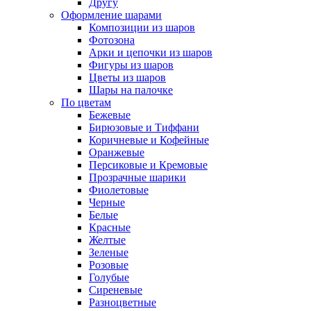
Другу
Оформление шарами
Композиции из шаров
Фотозона
Арки и цепочки из шаров
Фигуры из шаров
Цветы из шаров
Шары на палочке
По цветам
Бежевые
Бирюзовые и Тиффани
Коричневые и Кофейные
Оранжевые
Персиковые и Кремовые
Прозрачные шарики
Фиолетовые
Черные
Белые
Красные
Желтые
Зеленые
Розовые
Голубые
Сиреневые
Разноцветные