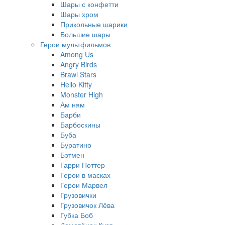
Шары с конфетти
Шары хром
Прикольные шарики
Большие шары
Герои мультфильмов
Among Us
Angry Birds
Brawl Stars
Hello Kitty
Monster High
Ам ням
Барби
Барбоскины
Буба
Буратино
Бэтмен
Гарри Поттер
Герои в масках
Герои Марвел
Грузовички
Грузовичок Лёва
Губка Боб