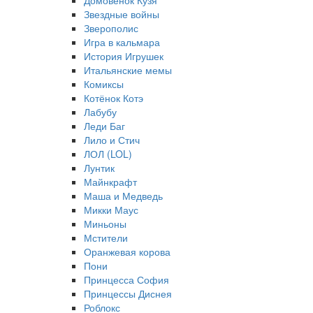
Домовёнок Кузя
Звездные войны
Зверополис
Игра в кальмара
История Игрушек
Итальянские мемы
Комиксы
Котёнок Котэ
Лабубу
Леди Баг
Лило и Стич
ЛОЛ (LOL)
Лунтик
Майнкрафт
Маша и Медведь
Микки Маус
Миньоны
Мстители
Оранжевая корова
Пони
Принцесса София
Принцессы Диснея
Роблокс