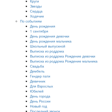
Круги
Звезды
Сердца
Ходячие
По событиям
День рождения
1 сентября
День рождения девочки
День рождения мальчика
Школьный выпускной
Выписка из роддома
Выписка из роддома Рождение девочки
Выписка из роддома Рождение мальчика
Свадьба
Дембель
Гендер пати
Девичник
Для Взрослых
Юбилей
День города
День России
Новый год
Последний звонок