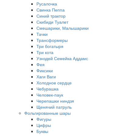
Русалочка
Свинка Пеппа
Синий трактор
Скибиди Туалет
Смешарики, Малышарики
Тачки
Трансформеры
Три богатыря
Три кота
Уэнздей Семейка Аддамс
Фея
Фиксики
Хаги Ваги
Холодное сердце
Чебурашка
Человек-паук
Черепашки ниндзя
Щенячий патруль
Фольгированные шары
Фигуры
Цифры
Буквы