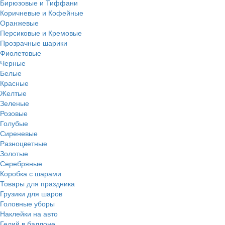
Бирюзовые и Тиффани
Коричневые и Кофейные
Оранжевые
Персиковые и Кремовые
Прозрачные шарики
Фиолетовые
Черные
Белые
Красные
Желтые
Зеленые
Розовые
Голубые
Сиреневые
Разноцветные
Золотые
Серебряные
Коробка с шарами
Товары для праздника
Грузики для шаров
Головные уборы
Наклейки на авто
Гелий в баллоне