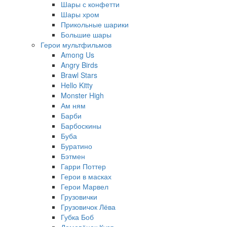
Шары с конфетти
Шары хром
Прикольные шарики
Большие шары
Герои мультфильмов
Among Us
Angry Birds
Brawl Stars
Hello Kitty
Monster High
Ам ням
Барби
Барбоскины
Буба
Буратино
Бэтмен
Гарри Поттер
Герои в масках
Герои Марвел
Грузовички
Грузовичок Лёва
Губка Боб