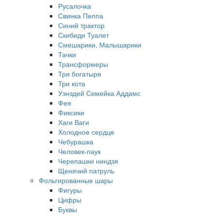
Русалочка
Свинка Пеппа
Синий трактор
Скибиди Туалет
Смешарики, Малышарики
Тачки
Трансформеры
Три богатыря
Три кота
Уэнздей Семейка Аддамс
Фея
Фиксики
Хаги Ваги
Холодное сердце
Чебурашка
Человек-паук
Черепашки ниндзя
Щенячий патруль
Фольгированные шары
Фигуры
Цифры
Буквы