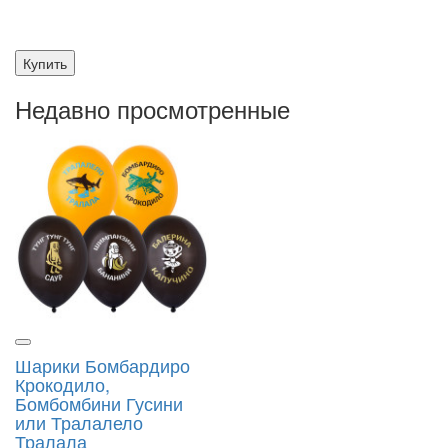
Купить
Недавно просмотренные
Шарики Бомбардиро
Крокодило,
Бомбомбини Гусини
или Тралалело
Тралала