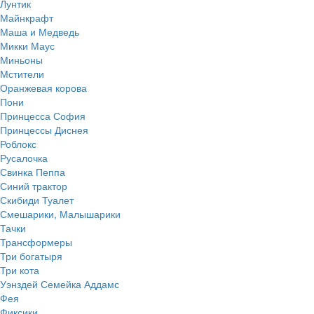
Лунтик
Майнкрафт
Маша и Медведь
Микки Маус
Миньоны
Мстители
Оранжевая корова
Пони
Принцесса София
Принцессы Диснея
Роблокс
Русалочка
Свинка Пеппа
Синий трактор
Скибиди Туалет
Смешарики, Малышарики
Тачки
Трансформеры
Три богатыря
Три кота
Уэнздей Семейка Аддамс
Фея
Фиксики