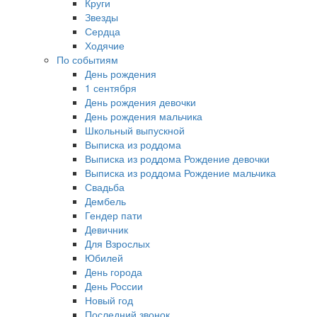
Круги
Звезды
Сердца
Ходячие
По событиям
День рождения
1 сентября
День рождения девочки
День рождения мальчика
Школьный выпускной
Выписка из роддома
Выписка из роддома Рождение девочки
Выписка из роддома Рождение мальчика
Свадьба
Дембель
Гендер пати
Девичник
Для Взрослых
Юбилей
День города
День России
Новый год
Последний звонок