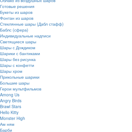
Облако из воздушных шаров
Готовые решения
Букеты из шаров
Фонтан из шаров
Стеклянные шары (Дабл стафф)
Баблс (сфера)
Индивидуальные надписи
Светящиеся шары
Шары с Дождиком
Шарики с бантиками
Шары без рисунка
Шары с конфетти
Шары хром
Прикольные шарики
Большие шары
Герои мультфильмов
Among Us
Angry Birds
Brawl Stars
Hello Kitty
Monster High
Ам ням
Барби