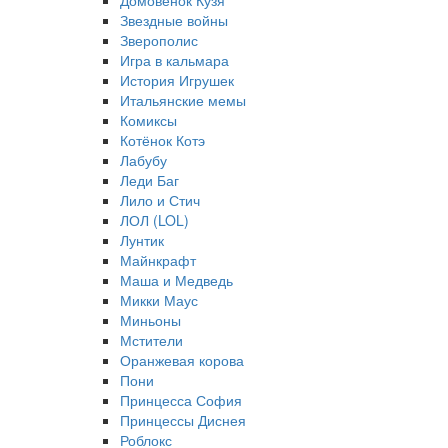
Домовёнок Кузя
Звездные войны
Зверополис
Игра в кальмара
История Игрушек
Итальянские мемы
Комиксы
Котёнок Котэ
Лабубу
Леди Баг
Лило и Стич
ЛОЛ (LOL)
Лунтик
Майнкрафт
Маша и Медведь
Микки Маус
Миньоны
Мстители
Оранжевая корова
Пони
Принцесса София
Принцессы Диснея
Роблокс