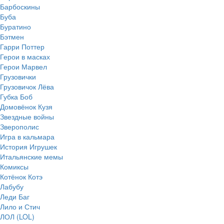
Барбоскины
Буба
Буратино
Бэтмен
Гарри Поттер
Герои в масках
Герои Марвел
Грузовички
Грузовичок Лёва
Губка Боб
Домовёнок Кузя
Звездные войны
Зверополис
Игра в кальмара
История Игрушек
Итальянские мемы
Комиксы
Котёнок Котэ
Лабубу
Леди Баг
Лило и Стич
ЛОЛ (LOL)