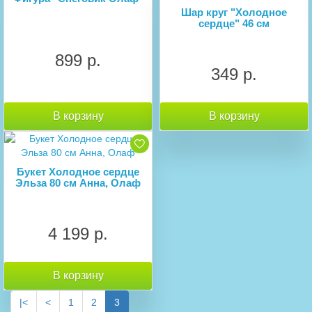
Шар круг "Холодное
сердце" 46 см
899 р.
349 р.
В корзину
В корзину
Букет Холодное сердце
Эльза 80 см Анна, Олаф
4 199 р.
В корзину
|<
<
1
2
3