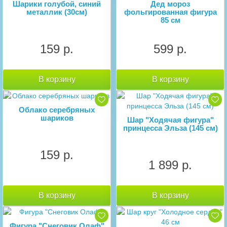
Шарики голубой, синий
Дед мороз
металлик (30см)
фольгированная фигура
85 см
159 р.
599 р.
В корзину
В корзину
Облако серебряных
шариков
Шар "Ходячая фигура"
принцесса Эльза (145 см)
159 р.
1 899 р.
В корзину
В корзину
Фигура "Снеговик Олаф"