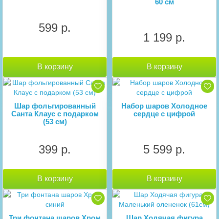
60 см
599 р.
1 199 р.
В корзину
В корзину
Шар фольгированный
Набор шаров Холодное
Санта Клаус с подарком
сердце с цифрой
(53 см)
399 р.
5 599 р.
В корзину
В корзину
Три фонтана шаров Хром
Шар Ходячая фигура