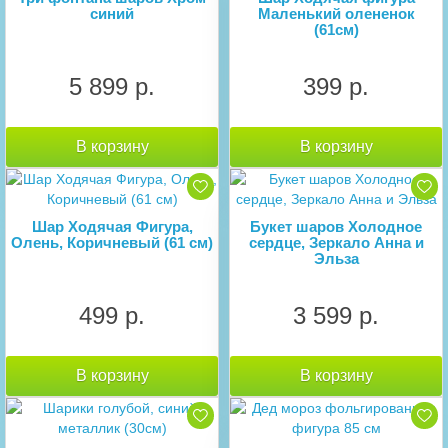
синий
Маленький олененок
(61см)
5 899 р.
399 р.
В корзину
В корзину
Шар Ходячая Фигура,
Букет шаров Холодное
Олень, Коричневый (61 см)
сердце, Зеркало Анна и
Эльза
499 р.
3 599 р.
В корзину
В корзину