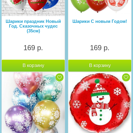
Шарики праздник Новый
Шарики С новым Годом!
Год. Сказочных чудес
(35см)
169 р.
169 р.
В корзину
В корзину