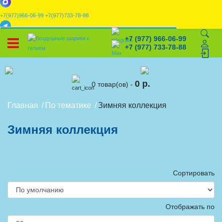
+7(977)966-06-99
+7(977)733-78-88
x
+7 (977) 966-06-99
УСТАНОВИТЕ НАШЕ ПРИЛОЖЕНИЕ!
+7 (977) 733-78-88
%
Скидки
🎈
Конструктор
🛒
Корзина
0 р.
0 товар(ов) -
Главная
По тематике
Зимняя коллекция
Зимняя коллекция
Сортировать
Отображать по