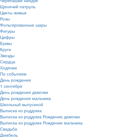
Черепашки ниндзя
Щенячий патруль
Цветы живые
Розы
Фольгированные шары
Фигуры
Цифры
Буквы
Круги
Звезды
Сердца
Ходячие
По событиям
День рождения
1 сентября
День рождения девочки
День рождения мальчика
Школьный выпускной
Выписка из роддома
Выписка из роддома Рождение девочки
Выписка из роддома Рождение мальчика
Свадьба
Дембель