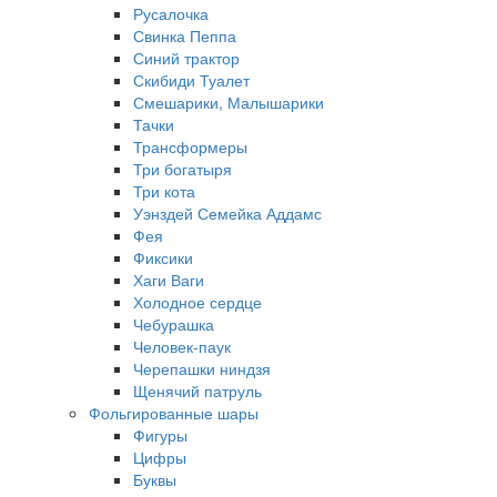
Русалочка
Свинка Пеппа
Синий трактор
Скибиди Туалет
Смешарики, Малышарики
Тачки
Трансформеры
Три богатыря
Три кота
Уэнздей Семейка Аддамс
Фея
Фиксики
Хаги Ваги
Холодное сердце
Чебурашка
Человек-паук
Черепашки ниндзя
Щенячий патруль
Фольгированные шары
Фигуры
Цифры
Буквы