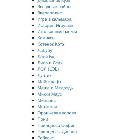
Домовёнок Кузя
Звездные войны
Зверополис
Игра в кальмара
История Игрушек
Итальянские мемы
Комиксы
Котёнок Котэ
Лабубу
Леди Баг
Лило и Стич
ЛОЛ (LOL)
Лунтик
Майнкрафт
Маша и Медведь
Микки Маус
Миньоны
Мстители
Оранжевая корова
Пони
Принцесса София
Принцессы Диснея
Роблокс