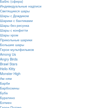
Баблс (сфера)
Индивидуальные надписи
Светящиеся шары
Шары с Дождиком
Шарики с бантиками
Шары без рисунка
Шары с конфетти
Шары хром
Прикольные шарики
Большие шары
Герои мультфильмов
Among Us
Angry Birds
Brawl Stars
Hello Kitty
Monster High
Ам ням
Барби
Барбоскины
Буба
Буратино
Бэтмен
Гарри Поттер