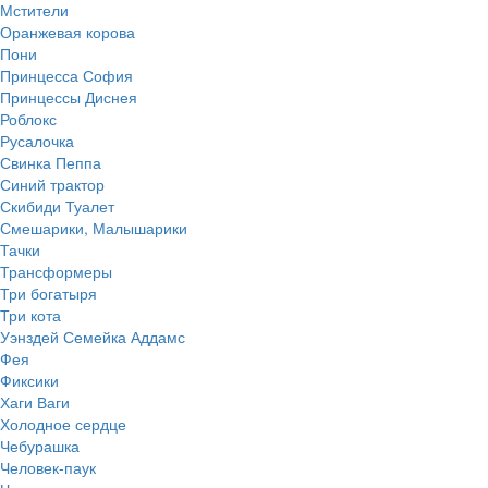
Мстители
Оранжевая корова
Пони
Принцесса София
Принцессы Диснея
Роблокс
Русалочка
Свинка Пеппа
Синий трактор
Скибиди Туалет
Смешарики, Малышарики
Тачки
Трансформеры
Три богатыря
Три кота
Уэнздей Семейка Аддамс
Фея
Фиксики
Хаги Ваги
Холодное сердце
Чебурашка
Человек-паук