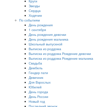
Круги
Звезды
Сердца
Ходячие
По событиям
День рождения
1 сентября
День рождения девочки
День рождения мальчика
Школьный выпускной
Выписка из роддома
Выписка из роддома Рождение девочки
Выписка из роддома Рождение мальчика
Свадьба
Дембель
Гендер пати
Девичник
Для Взрослых
Юбилей
День города
День России
Новый год
Последний звонок