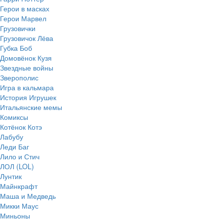
Герои в масках
Герои Марвел
Грузовички
Грузовичок Лёва
Губка Боб
Домовёнок Кузя
Звездные войны
Зверополис
Игра в кальмара
История Игрушек
Итальянские мемы
Комиксы
Котёнок Котэ
Лабубу
Леди Баг
Лило и Стич
ЛОЛ (LOL)
Лунтик
Майнкрафт
Маша и Медведь
Микки Маус
Миньоны