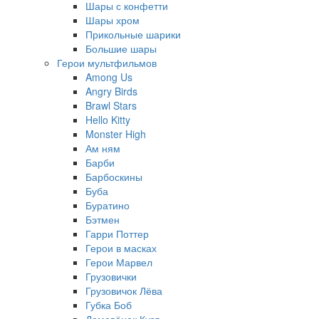
Шары с конфетти
Шары хром
Прикольные шарики
Большие шары
Герои мультфильмов
Among Us
Angry Birds
Brawl Stars
Hello Kitty
Monster High
Ам ням
Барби
Барбоскины
Буба
Буратино
Бэтмен
Гарри Поттер
Герои в масках
Герои Марвел
Грузовички
Грузовичок Лёва
Губка Боб