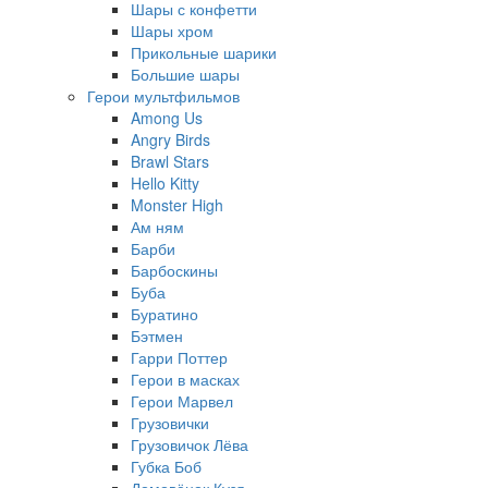
Шары с конфетти
Шары хром
Прикольные шарики
Большие шары
Герои мультфильмов
Among Us
Angry Birds
Brawl Stars
Hello Kitty
Monster High
Ам ням
Барби
Барбоскины
Буба
Буратино
Бэтмен
Гарри Поттер
Герои в масках
Герои Марвел
Грузовички
Грузовичок Лёва
Губка Боб