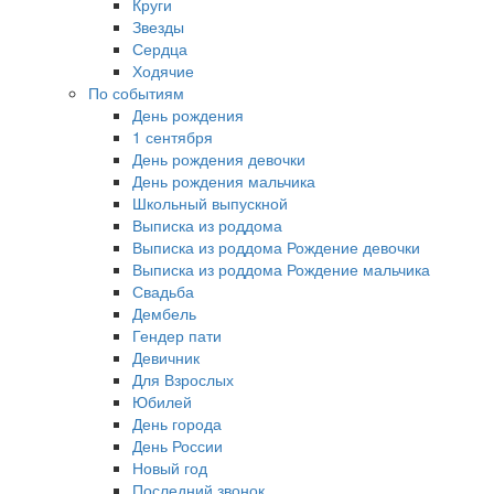
Круги
Звезды
Сердца
Ходячие
По событиям
День рождения
1 сентября
День рождения девочки
День рождения мальчика
Школьный выпускной
Выписка из роддома
Выписка из роддома Рождение девочки
Выписка из роддома Рождение мальчика
Свадьба
Дембель
Гендер пати
Девичник
Для Взрослых
Юбилей
День города
День России
Новый год
Последний звонок