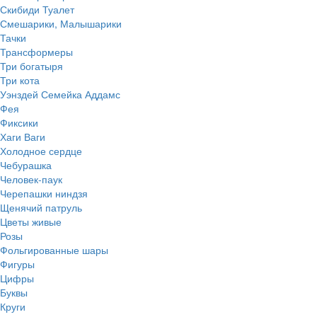
Скибиди Туалет
Смешарики, Малышарики
Тачки
Трансформеры
Три богатыря
Три кота
Уэнздей Семейка Аддамс
Фея
Фиксики
Хаги Ваги
Холодное сердце
Чебурашка
Человек-паук
Черепашки ниндзя
Щенячий патруль
Цветы живые
Розы
Фольгированные шары
Фигуры
Цифры
Буквы
Круги