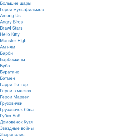
Большие шары
Герои мультфильмов
Among Us
Angry Birds
Brawl Stars
Hello Kitty
Monster High
Ам ням
Барби
Барбоскины
Буба
Буратино
Бэтмен
Гарри Поттер
Герои в масках
Герои Марвел
Грузовички
Грузовичок Лёва
Губка Боб
Домовёнок Кузя
Звездные войны
Зверополис