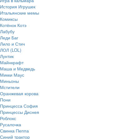
Игра в кальмара
История Игрушек
Итальянские мемы
Комиксы
Котёнок Котэ
Лабубу
Леди Баг
Лило и Стич
ЛОЛ (LOL)
Лунтик
Майнкрафт
Маша и Медведь
Микки Маус
Миньоны
Мстители
Оранжевая корова
Пони
Принцесса София
Принцессы Диснея
Роблокс
Русалочка
Свинка Пеппа
Синий трактор