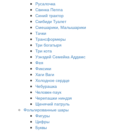
Русалочка
Свинка Пеппа
Синий трактор
Скибиди Туалет
Смешарики, Малышарики
Тачки
Трансформеры
Три богатыря
Три кота
Уэнздей Семейка Аддамс
Фея
Фиксики
Хаги Ваги
Холодное сердце
Чебурашка
Человек-паук
Черепашки ниндзя
Щенячий патруль
Фольгированные шары
Фигуры
Цифры
Буквы