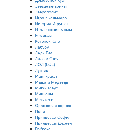
Домовёнок Кузя
Звездные войны
Зверополис
Игра в кальмара
История Игрушек
Итальянские мемы
Комиксы
Котёнок Котэ
Лабубу
Леди Баг
Лило и Стич
ЛОЛ (LOL)
Лунтик
Майнкрафт
Маша и Медведь
Микки Маус
Миньоны
Мстители
Оранжевая корова
Пони
Принцесса София
Принцессы Диснея
Роблокс