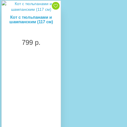
Кот с тюльпанами и
шампанским (117 см)
799 р.