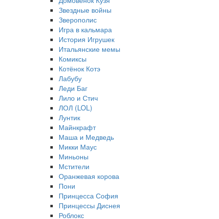
Домовёнок Кузя
Звездные войны
Зверополис
Игра в кальмара
История Игрушек
Итальянские мемы
Комиксы
Котёнок Котэ
Лабубу
Леди Баг
Лило и Стич
ЛОЛ (LOL)
Лунтик
Майнкрафт
Маша и Медведь
Микки Маус
Миньоны
Мстители
Оранжевая корова
Пони
Принцесса София
Принцессы Диснея
Роблокс