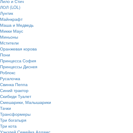
Лило и Стич
ЛОЛ (LOL)
Лунтик
Майнкрафт
Маша и Медведь
Микки Маус
Миньоны
Мстители
Оранжевая корова
Пони
Принцесса София
Принцессы Диснея
Роблокс
Русалочка
Свинка Пеппа
Синий трактор
Скибиди Туалет
Смешарики, Малышарики
Тачки
Трансформеры
Три богатыря
Три кота
Уэнздей Семейка Аддамс