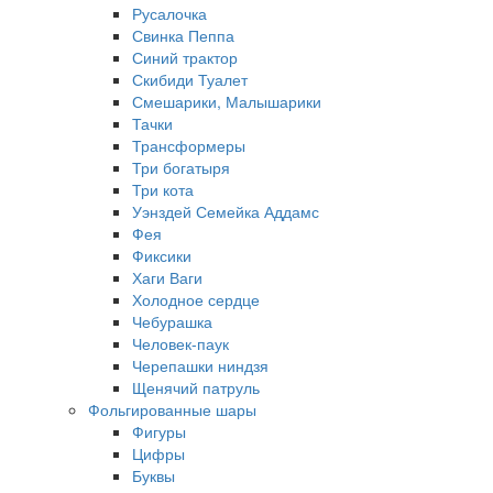
Русалочка
Свинка Пеппа
Синий трактор
Скибиди Туалет
Смешарики, Малышарики
Тачки
Трансформеры
Три богатыря
Три кота
Уэнздей Семейка Аддамс
Фея
Фиксики
Хаги Ваги
Холодное сердце
Чебурашка
Человек-паук
Черепашки ниндзя
Щенячий патруль
Фольгированные шары
Фигуры
Цифры
Буквы