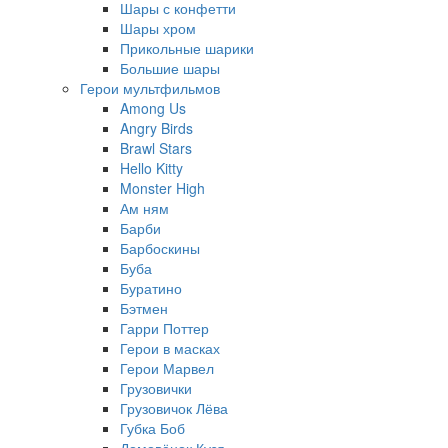
Шары с конфетти
Шары хром
Прикольные шарики
Большие шары
Герои мультфильмов
Among Us
Angry Birds
Brawl Stars
Hello Kitty
Monster High
Ам ням
Барби
Барбоскины
Буба
Буратино
Бэтмен
Гарри Поттер
Герои в масках
Герои Марвел
Грузовички
Грузовичок Лёва
Губка Боб