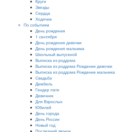
Круги
Звезды
Сердца
Ходячие
По событиям
День рождения
1 сентября
День рождения девочки
День рождения мальчика
Школьный выпускной
Выписка из роддома
Выписка из роддома Рождение девочки
Выписка из роддома Рождение мальчика
Свадьба
Дембель
Гендер пати
Девичник
Для Взрослых
Юбилей
День города
День России
Новый год
Последний звонок