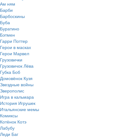
Ам ням
Барби
Барбоскины
Буба
Буратино
Бэтмен
Гарри Поттер
Герои в масках
Герои Марвел
Грузовички
Грузовичок Лёва
Губка Боб
Домовёнок Кузя
Звездные войны
Зверополис
Игра в кальмара
История Игрушек
Итальянские мемы
Комиксы
Котёнок Котэ
Лабубу
Леди Баг