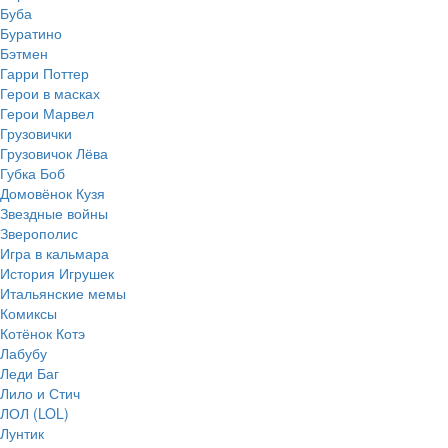
Буба
Буратино
Бэтмен
Гарри Поттер
Герои в масках
Герои Марвел
Грузовички
Грузовичок Лёва
Губка Боб
Домовёнок Кузя
Звездные войны
Зверополис
Игра в кальмара
История Игрушек
Итальянские мемы
Комиксы
Котёнок Котэ
Лабубу
Леди Баг
Лило и Стич
ЛОЛ (LOL)
Лунтик