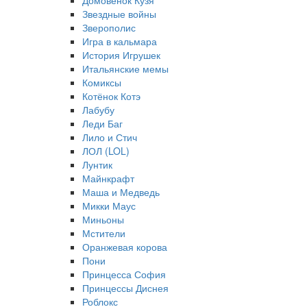
Домовёнок Кузя
Звездные войны
Зверополис
Игра в кальмара
История Игрушек
Итальянские мемы
Комиксы
Котёнок Котэ
Лабубу
Леди Баг
Лило и Стич
ЛОЛ (LOL)
Лунтик
Майнкрафт
Маша и Медведь
Микки Маус
Миньоны
Мстители
Оранжевая корова
Пони
Принцесса София
Принцессы Диснея
Роблокс