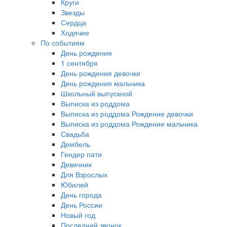
Круги
Звезды
Сердца
Ходячие
По событиям
День рождения
1 сентября
День рождения девочки
День рождения мальчика
Школьный выпускной
Выписка из роддома
Выписка из роддома Рождение девочки
Выписка из роддома Рождение мальчика
Свадьба
Дембель
Гендер пати
Девичник
Для Взрослых
Юбилей
День города
День России
Новый год
Последний звонок