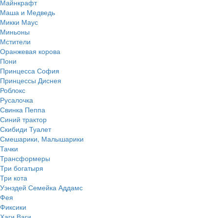
Майнкрафт
Маша и Медведь
Микки Маус
Миньоны
Мстители
Оранжевая корова
Пони
Принцесса София
Принцессы Диснея
Роблокс
Русалочка
Свинка Пеппа
Синий трактор
Скибиди Туалет
Смешарики, Малышарики
Тачки
Трансформеры
Три богатыря
Три кота
Уэнздей Семейка Аддамс
Фея
Фиксики
Хаги Ваги