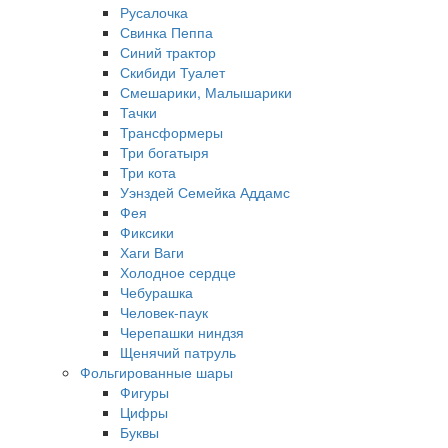
Русалочка
Свинка Пеппа
Синий трактор
Скибиди Туалет
Смешарики, Малышарики
Тачки
Трансформеры
Три богатыря
Три кота
Уэнздей Семейка Аддамс
Фея
Фиксики
Хаги Ваги
Холодное сердце
Чебурашка
Человек-паук
Черепашки ниндзя
Щенячий патруль
Фольгированные шары
Фигуры
Цифры
Буквы