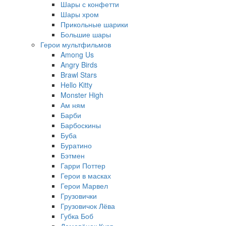
Шары с конфетти
Шары хром
Прикольные шарики
Большие шары
Герои мультфильмов
Among Us
Angry Birds
Brawl Stars
Hello Kitty
Monster High
Ам ням
Барби
Барбоскины
Буба
Буратино
Бэтмен
Гарри Поттер
Герои в масках
Герои Марвел
Грузовички
Грузовичок Лёва
Губка Боб