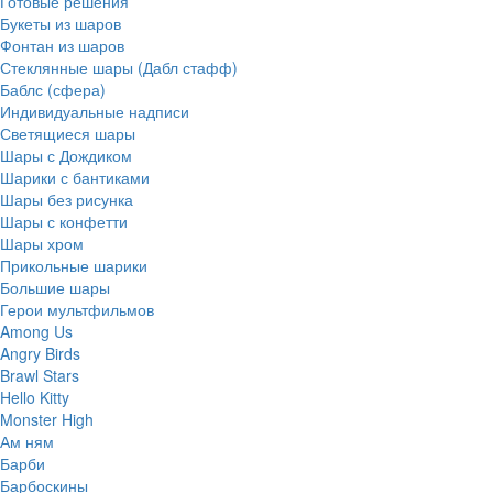
Готовые решения
Букеты из шаров
Фонтан из шаров
Стеклянные шары (Дабл стафф)
Баблс (сфера)
Индивидуальные надписи
Светящиеся шары
Шары с Дождиком
Шарики с бантиками
Шары без рисунка
Шары с конфетти
Шары хром
Прикольные шарики
Большие шары
Герои мультфильмов
Among Us
Angry Birds
Brawl Stars
Hello Kitty
Monster High
Ам ням
Барби
Барбоскины