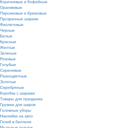
Коричневые и Кофейные
Оранжевые
Персиковые и Кремовые
Прозрачные шарики
Фиолетовые
Черные
Белые
Красные
Желтые
Зеленые
Розовые
Голубые
Сиреневые
Разноцветные
Золотые
Серебряные
Коробка с шарами
Товары для праздника
Грузики для шаров
Головные уборы
Наклейки на авто
Гелий в баллоне
Мыльные пузыри