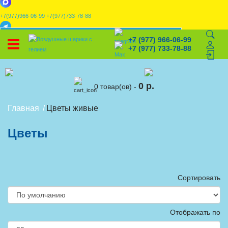
+7(977)966-06-99
+7(977)733-78-88
x
+7 (977) 966-06-99
УСТАНОВИТЕ НАШЕ ПРИЛОЖЕНИЕ!
+7 (977) 733-78-88
%
Скидки
🎈
Конструктор
🛒
Корзина
0 р.
0 товар(ов) -
Главная
Цветы живые
Цветы
Сортировать
Отображать по