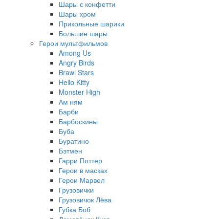
Шары с конфетти
Шары хром
Прикольные шарики
Большие шары
Герои мультфильмов
Among Us
Angry Birds
Brawl Stars
Hello Kitty
Monster High
Ам ням
Барби
Барбоскины
Буба
Буратино
Бэтмен
Гарри Поттер
Герои в масках
Герои Марвел
Грузовички
Грузовичок Лёва
Губка Боб