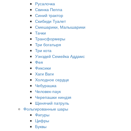
Русалочка
Свинка Пеппа
Синий трактор
Скибиди Туалет
Смешарики, Малышарики
Тачки
Трансформеры
Три богатыря
Три кота
Уэнздей Семейка Аддамс
Фея
Фиксики
Хаги Ваги
Холодное сердце
Чебурашка
Человек-паук
Черепашки ниндзя
Щенячий патруль
Фольгированные шары
Фигуры
Цифры
Буквы