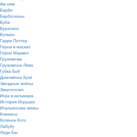
Ам ням
Барби
Барбоскины
Буба
Буратино
Бэтмен
Гарри Поттер
Герои в масках
Герои Марвел
Грузовички
Грузовичок Лёва
Губка Боб
Домовёнок Кузя
Звездные войны
Зверополис
Игра в кальмара
История Игрушек
Итальянские мемы
Комиксы
Котёнок Котэ
Лабубу
Леди Баг