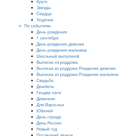
Круги
Звезды
Сердца
Ходячие
По событиям
День рождения
1 сентября
День рождения девочки
День рождения мальчика
Школьный выпускной
Выписка из роддома
Выписка из роддома Рождение девочки
Выписка из роддома Рождение мальчика
Свадьба
Дембель
Гендер пати
Девичник
Для Взрослых
Юбилей
День города
День России
Новый год
Последний звонок