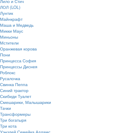
Лило и Стич
ЛОЛ (LOL)
Лунтик
Майнкрафт
Маша и Медведь
Микки Маус
Миньоны
Мстители
Оранжевая корова
Пони
Принцесса София
Принцессы Диснея
Роблокс
Русалочка
Свинка Пеппа
Синий трактор
Скибиди Туалет
Смешарики, Малышарики
Тачки
Трансформеры
Три богатыря
Три кота
Уэнздей Семейка Аддамс