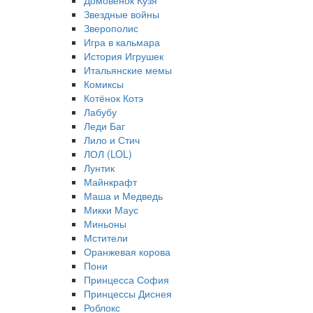
Домовёнок Кузя
Звездные войны
Зверополис
Игра в кальмара
История Игрушек
Итальянские мемы
Комиксы
Котёнок Котэ
Лабубу
Леди Баг
Лило и Стич
ЛОЛ (LOL)
Лунтик
Майнкрафт
Маша и Медведь
Микки Маус
Миньоны
Мстители
Оранжевая корова
Пони
Принцесса София
Принцессы Диснея
Роблокс