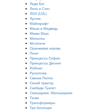
Леди Баг
Лило и Стич
ЛОЛ (LOL)
Лунтик
Майнкрафт
Маша и Медведь
Микки Маус
Миньоны
Мстители
Оранжевая корова
Пони
Принцесса София
Принцессы Диснея
Роблокс
Русалочка
Свинка Пеппа
Синий трактор
Скибиди Туалет
Смешарики, Малышарики
Тачки
Трансформеры
Три богатыря