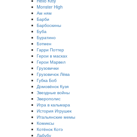
Hello Kitty
Monster High
Ам ням
Барби
Барбоскины
Буба
Буратино
Бэтмен
Гарри Поттер
Герои в масках
Герои Марвел
Грузовички
Грузовичок Лёва
Губка Боб
Домовёнок Кузя
Звездные войны
Зверополис
Игра в кальмара
История Игрушек
Итальянские мемы
Комиксы
Котёнок Котэ
Лабубу