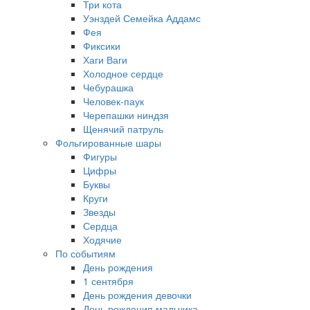
Три кота
Уэнздей Семейка Аддамс
Фея
Фиксики
Хаги Ваги
Холодное сердце
Чебурашка
Человек-паук
Черепашки ниндзя
Щенячий патруль
Фольгированные шары
Фигуры
Цифры
Буквы
Круги
Звезды
Сердца
Ходячие
По событиям
День рождения
1 сентября
День рождения девочки
День рождения мальчика