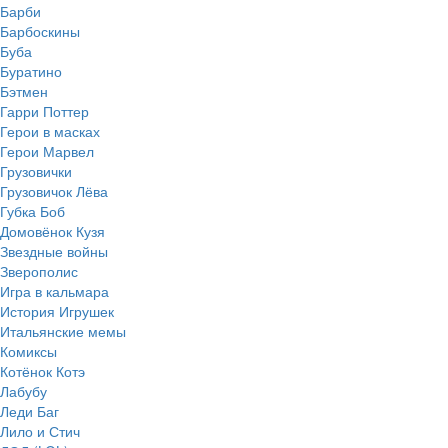
Барби
Барбоскины
Буба
Буратино
Бэтмен
Гарри Поттер
Герои в масках
Герои Марвел
Грузовички
Грузовичок Лёва
Губка Боб
Домовёнок Кузя
Звездные войны
Зверополис
Игра в кальмара
История Игрушек
Итальянские мемы
Комиксы
Котёнок Котэ
Лабубу
Леди Баг
Лило и Стич