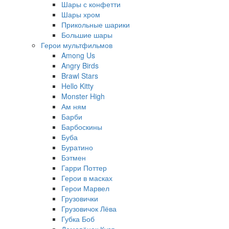
Шары с конфетти
Шары хром
Прикольные шарики
Большие шары
Герои мультфильмов
Among Us
Angry Birds
Brawl Stars
Hello Kitty
Monster High
Ам ням
Барби
Барбоскины
Буба
Буратино
Бэтмен
Гарри Поттер
Герои в масках
Герои Марвел
Грузовички
Грузовичок Лёва
Губка Боб