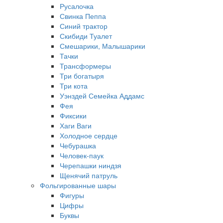
Русалочка
Свинка Пеппа
Синий трактор
Скибиди Туалет
Смешарики, Малышарики
Тачки
Трансформеры
Три богатыря
Три кота
Уэнздей Семейка Аддамс
Фея
Фиксики
Хаги Ваги
Холодное сердце
Чебурашка
Человек-паук
Черепашки ниндзя
Щенячий патруль
Фольгированные шары
Фигуры
Цифры
Буквы