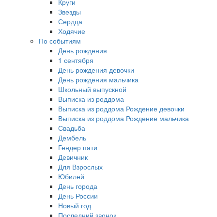
Круги
Звезды
Сердца
Ходячие
По событиям
День рождения
1 сентября
День рождения девочки
День рождения мальчика
Школьный выпускной
Выписка из роддома
Выписка из роддома Рождение девочки
Выписка из роддома Рождение мальчика
Свадьба
Дембель
Гендер пати
Девичник
Для Взрослых
Юбилей
День города
День России
Новый год
Последний звонок