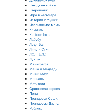
Домовёнок Кузя
Звездные войны
Зверополис
Игра в кальмара
История Игрушек
Итальянские мемы
Комиксы
Котёнок Котэ
Лабубу
Леди Баг
Лило и Стич
ЛОЛ (LOL)
Лунтик
Майнкрафт
Маша и Медведь
Микки Маус
Миньоны
Мстители
Оранжевая корова
Пони
Принцесса София
Принцессы Диснея
Роблокс