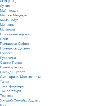
ЛОЛ (LOL)
Лунтик
Майнкрафт
Маша и Медведь
Микки Маус
Миньоны
Мстители
Оранжевая корова
Пони
Принцесса София
Принцессы Диснея
Роблокс
Русалочка
Свинка Пеппа
Синий трактор
Скибиди Туалет
Смешарики, Малышарики
Тачки
Трансформеры
Три богатыря
Три кота
Уэнздей Семейка Аддамс
Фея