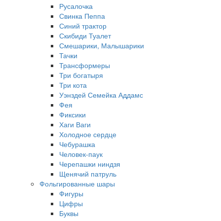
Русалочка
Свинка Пеппа
Синий трактор
Скибиди Туалет
Смешарики, Малышарики
Тачки
Трансформеры
Три богатыря
Три кота
Уэнздей Семейка Аддамс
Фея
Фиксики
Хаги Ваги
Холодное сердце
Чебурашка
Человек-паук
Черепашки ниндзя
Щенячий патруль
Фольгированные шары
Фигуры
Цифры
Буквы