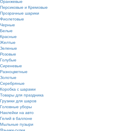
Оранжевые
Персиковые и Кремовые
Прозрачные шарики
Фиолетовые
Черные
Белые
Красные
Желтые
Зеленые
Розовые
Голубые
Сиреневые
Разноцветные
Золотые
Серебряные
Коробка с шарами
Товары для праздника
Грузики для шаров
Головные уборы
Наклейки на авто
Гелий в баллоне
Мыльные пузыри
Язычки-гудки