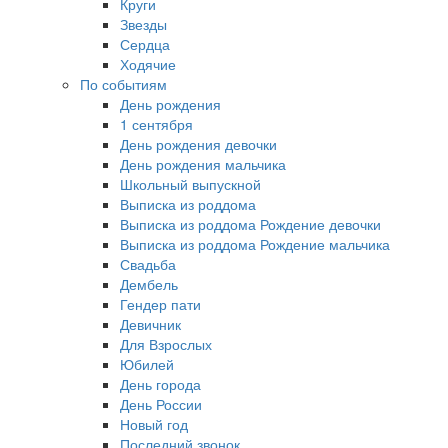
Круги
Звезды
Сердца
Ходячие
По событиям
День рождения
1 сентября
День рождения девочки
День рождения мальчика
Школьный выпускной
Выписка из роддома
Выписка из роддома Рождение девочки
Выписка из роддома Рождение мальчика
Свадьба
Дембель
Гендер пати
Девичник
Для Взрослых
Юбилей
День города
День России
Новый год
Последний звонок