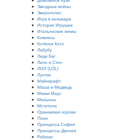
Домовёнок Кузя
Звездные войны
Зверополис
Игра в кальмара
История Игрушек
Итальянские мемы
Комиксы
Котёнок Котэ
Лабубу
Леди Баг
Лило и Стич
ЛОЛ (LOL)
Лунтик
Майнкрафт
Маша и Медведь
Микки Маус
Миньоны
Мстители
Оранжевая корова
Пони
Принцесса София
Принцессы Диснея
Роблокс