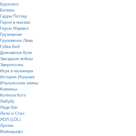
Буратино
Бэтмен
Гарри Поттер
Герои в масках
Герои Марвел
Грузовички
Грузовичок Лёва
Губка Боб
Домовёнок Кузя
Звездные войны
Зверополис
Игра в кальмара
История Игрушек
Итальянские мемы
Комиксы
Котёнок Котэ
Лабубу
Леди Баг
Лило и Стич
ЛОЛ (LOL)
Лунтик
Майнкрафт