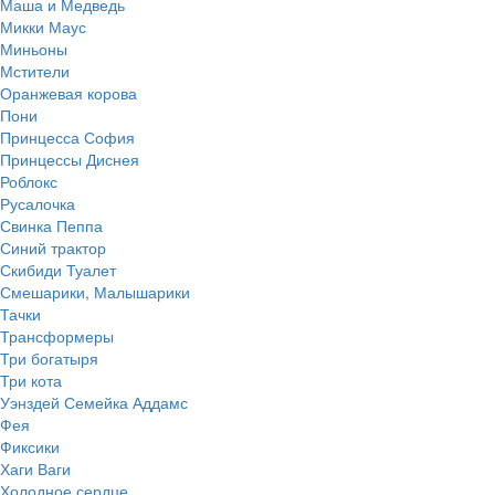
Маша и Медведь
Микки Маус
Миньоны
Мстители
Оранжевая корова
Пони
Принцесса София
Принцессы Диснея
Роблокс
Русалочка
Свинка Пеппа
Синий трактор
Скибиди Туалет
Смешарики, Малышарики
Тачки
Трансформеры
Три богатыря
Три кота
Уэнздей Семейка Аддамс
Фея
Фиксики
Хаги Ваги
Холодное сердце