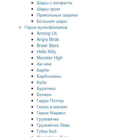
Шары с конфетти
Шары хром
Прикольные шарики
Большие шары
Герои мультфильмов
Among Us
Angry Birds
Brawl Stars
Hello Kitty
Monster High
Ам ням
Барби
Барбоскины
Буба
Буратино
Бэтмен
Гарри Поттер
Герои в масках
Герои Марвел
Грузовички
Грузовичок Лёва
Губка Боб