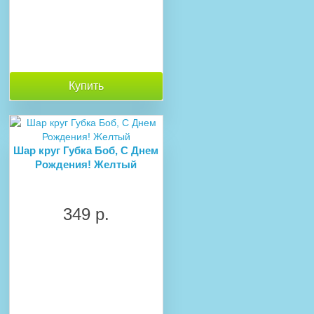
Купить
Шар круг Губка Боб, С Днем
Рождения! Желтый
349 р.