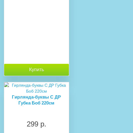
Купить
Гирлянда-буквы С ДР
Губка Боб 220см
299 р.