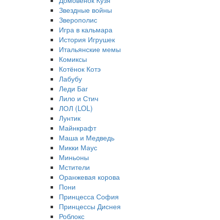
Домовёнок Кузя
Звездные войны
Зверополис
Игра в кальмара
История Игрушек
Итальянские мемы
Комиксы
Котёнок Котэ
Лабубу
Леди Баг
Лило и Стич
ЛОЛ (LOL)
Лунтик
Майнкрафт
Маша и Медведь
Микки Маус
Миньоны
Мстители
Оранжевая корова
Пони
Принцесса София
Принцессы Диснея
Роблокс