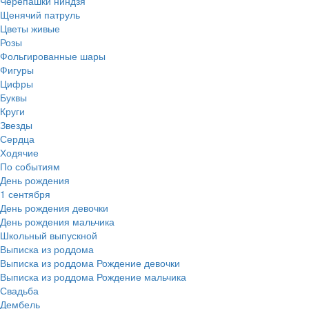
Черепашки ниндзя
Щенячий патруль
Цветы живые
Розы
Фольгированные шары
Фигуры
Цифры
Буквы
Круги
Звезды
Сердца
Ходячие
По событиям
День рождения
1 сентября
День рождения девочки
День рождения мальчика
Школьный выпускной
Выписка из роддома
Выписка из роддома Рождение девочки
Выписка из роддома Рождение мальчика
Свадьба
Дембель