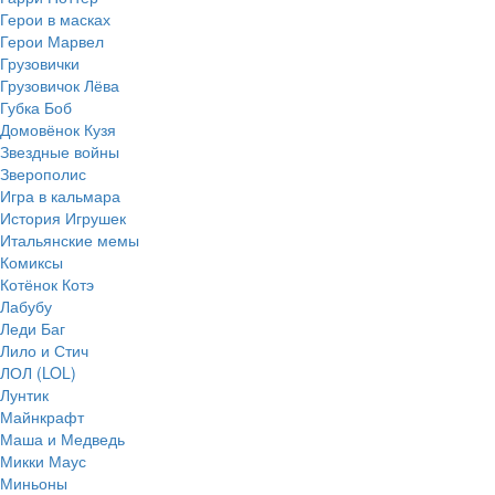
Герои в масках
Герои Марвел
Грузовички
Грузовичок Лёва
Губка Боб
Домовёнок Кузя
Звездные войны
Зверополис
Игра в кальмара
История Игрушек
Итальянские мемы
Комиксы
Котёнок Котэ
Лабубу
Леди Баг
Лило и Стич
ЛОЛ (LOL)
Лунтик
Майнкрафт
Маша и Медведь
Микки Маус
Миньоны