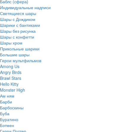
Баблс (сфера)
Индивидуальные надписи
Светящиеся шары
Шары с Дождиком
Шарики с бантиками
Шары без рисунка
Шары с конфетти
Шары хром
Прикольные шарики
Большие шары
Герои мультфильмов
Among Us
Angry Birds
Brawl Stars
Hello Kitty
Monster High
Ам ням
Барби
Барбоскины
Буба
Буратино
Бэтмен
Гарри Поттер