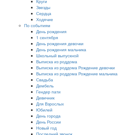
Круги
Звезды
Сердца
Ходячие
По событиям
День рождения
1 сентября
День рождения девочки
День рождения мальчика
Школьный выпускной
Выписка из роддома
Выписка из роддома Рождение девочки
Выписка из роддома Рождение мальчика
Свадьба
Дембель
Гендер пати
Девичник
Для Взрослых
Юбилей
День города
День России
Новый год
Последний звонок