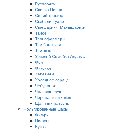
Русалочка
Свинка Пеппа
Синий трактор
Скибиди Туалет
Смешарики, Малышарики
Тачки
Трансформеры
Три богатыря
Три кота
Уэнздей Семейка Аддамс
Фея
Фиксики
Хаги Ваги
Холодное сердце
Чебурашка
Человек-паук
Черепашки ниндзя
Щенячий патруль
Фольгированные шары
Фигуры
Цифры
Буквы