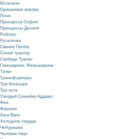
Мстители
Оранжевая корова
Пони
Принцесса София
Принцессы Диснея
Роблокс
Русалочка
Свинка Пеппа
Синий трактор
Скибиди Туалет
Смешарики, Малышарики
Тачки
Трансформеры
Три богатыря
Три кота
Уэнздей Семейка Аддамс
Фея
Фиксики
Хаги Ваги
Холодное сердце
Чебурашка
Человек-паук