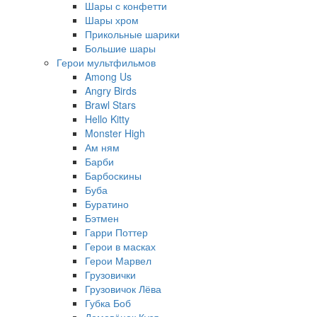
Шары с конфетти
Шары хром
Прикольные шарики
Большие шары
Герои мультфильмов
Among Us
Angry Birds
Brawl Stars
Hello Kitty
Monster High
Ам ням
Барби
Барбоскины
Буба
Буратино
Бэтмен
Гарри Поттер
Герои в масках
Герои Марвел
Грузовички
Грузовичок Лёва
Губка Боб