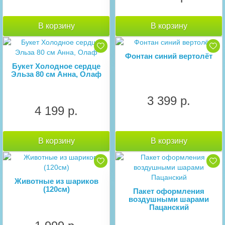
В корзину
В корзину
Фонтан синий вертолёт
Букет Холодное сердце
Эльза 80 см Анна, Олаф
3 399 р.
4 199 р.
В корзину
В корзину
Животные из шариков
(120см)
Пакет оформления
воздушными шарами
Пацанский