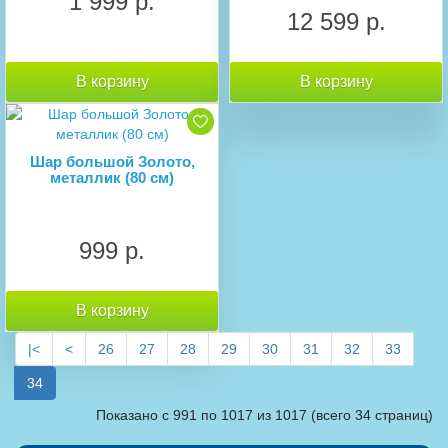
1 999 р.
12 599 р.
В корзину
В корзину
Шар большой Золото,
металлик (80 см)
999 р.
В корзину
|<
<
26
27
28
29
30
31
32
33
34
Показано с 991 по 1017 из 1017 (всего 34 страниц)