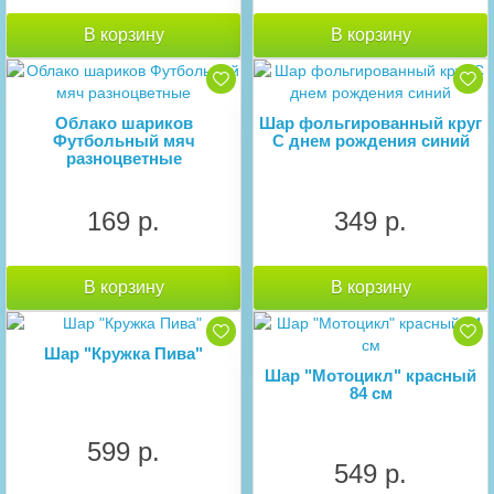
В корзину
В корзину
Облако шариков
Шар фольгированный круг
Футбольный мяч
С днем рождения синий
разноцветные
169 р.
349 р.
В корзину
В корзину
Шар "Кружка Пива"
Шар "Мотоцикл" красный
84 см
599 р.
549 р.