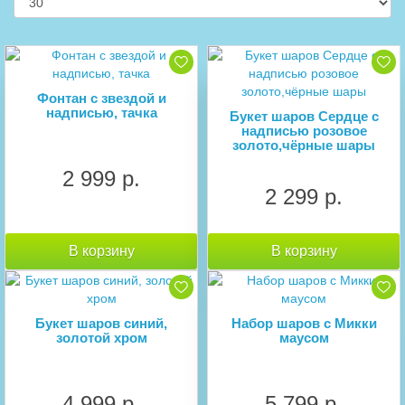
Фонтан с звездой и
надписью, тачка
Букет шаров Сердце с
надписью розовое
золото,чёрные шары
2 999 р.
2 299 р.
В корзину
В корзину
Букет шаров синий,
Набор шаров с Микки
золотой хром
маусом
4 999 р.
5 799 р.