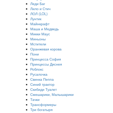
Леди Баг
Лило и Стич
ЛОЛ (LOL)
Лунтик
Майнкрафт
Маша и Медведь
Микки Маус
Миньоны
Мстители
Оранжевая корова
Пони
Принцесса София
Принцессы Диснея
Роблокс
Русалочка
Свинка Пеппа
Синий трактор
Скибиди Туалет
Смешарики, Малышарики
Тачки
Трансформеры
Три богатыря