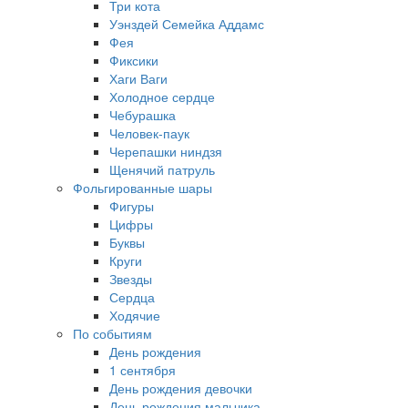
Три кота
Уэнздей Семейка Аддамс
Фея
Фиксики
Хаги Ваги
Холодное сердце
Чебурашка
Человек-паук
Черепашки ниндзя
Щенячий патруль
Фольгированные шары
Фигуры
Цифры
Буквы
Круги
Звезды
Сердца
Ходячие
По событиям
День рождения
1 сентября
День рождения девочки
День рождения мальчика