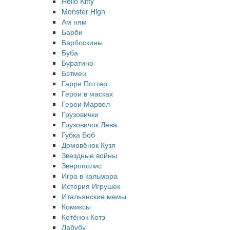
Hello Kitty
Monster High
Ам ням
Барби
Барбоскины
Буба
Буратино
Бэтмен
Гарри Поттер
Герои в масках
Герои Марвел
Грузовички
Грузовичок Лёва
Губка Боб
Домовёнок Кузя
Звездные войны
Зверополис
Игра в кальмара
История Игрушек
Итальянские мемы
Комиксы
Котёнок Котэ
Лабубу