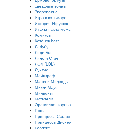
Домовёнок Кузя
Звездные войны
Зверополис
Игра в кальмара
История Игрушек
Итальянские мемы
Комиксы
Котёнок Котэ
Лабубу
Леди Баг
Лило и Стич
ЛОЛ (LOL)
Лунтик
Майнкрафт
Маша и Медведь
Микки Маус
Миньоны
Мстители
Оранжевая корова
Пони
Принцесса София
Принцессы Диснея
Роблокс