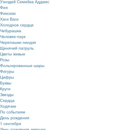
Уэнздей Семейка Аддамс
Фея
Фиксики
Хаги Ваги
Холодное сердце
Чебурашка
Человек-паук
Черепашки ниндзя
Щенячий патруль
Цветы живые
Розы
Фольгированные шары
Фигуры
Цифры
Буквы
Круги
Звезды
Сердца
Ходячие
По событиям
День рождения
1 сентября
День рождения девочки