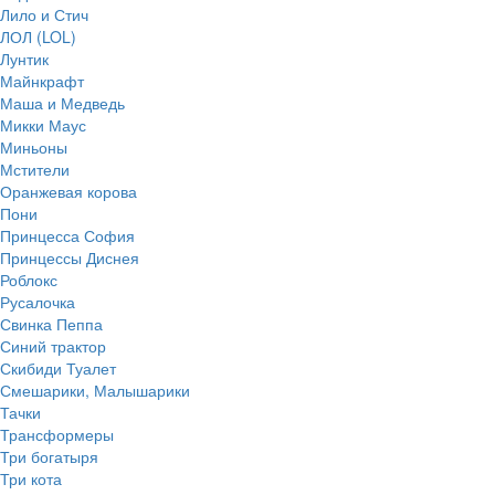
Лило и Стич
ЛОЛ (LOL)
Лунтик
Майнкрафт
Маша и Медведь
Микки Маус
Миньоны
Мстители
Оранжевая корова
Пони
Принцесса София
Принцессы Диснея
Роблокс
Русалочка
Свинка Пеппа
Синий трактор
Скибиди Туалет
Смешарики, Малышарики
Тачки
Трансформеры
Три богатыря
Три кота