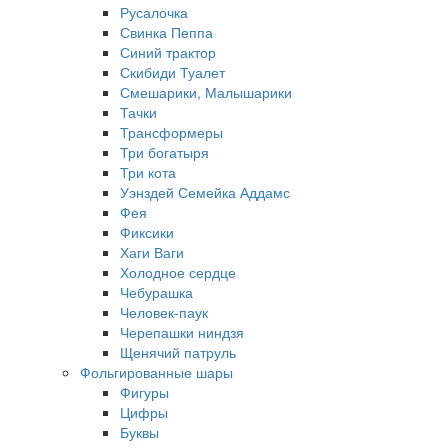
Русалочка
Свинка Пеппа
Синий трактор
Скибиди Туалет
Смешарики, Малышарики
Тачки
Трансформеры
Три богатыря
Три кота
Уэнздей Семейка Аддамс
Фея
Фиксики
Хаги Ваги
Холодное сердце
Чебурашка
Человек-паук
Черепашки ниндзя
Щенячий патруль
Фольгированные шары
Фигуры
Цифры
Буквы