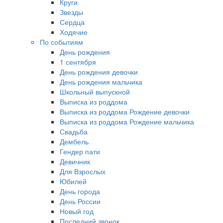
Круги
Звезды
Сердца
Ходячие
По событиям
День рождения
1 сентября
День рождения девочки
День рождения мальчика
Школьный выпускной
Выписка из роддома
Выписка из роддома Рождение девочки
Выписка из роддома Рождение мальчика
Свадьба
Дембель
Гендер пати
Девичник
Для Взрослых
Юбилей
День города
День России
Новый год
Последний звонок