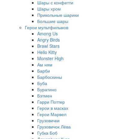
Шары с конфетти
Шары хром
Прикольные шарики
Большие шары
Герои мультфильмов
Among Us
Angry Birds
Brawl Stars
Hello Kitty
Monster High
Ам ням
Барби
Барбоскины
Буба
Буратино
Бэтмен
Гарри Поттер
Герои в масках
Герои Марвел
Грузовички
Грузовичок Лёва
Губка Боб