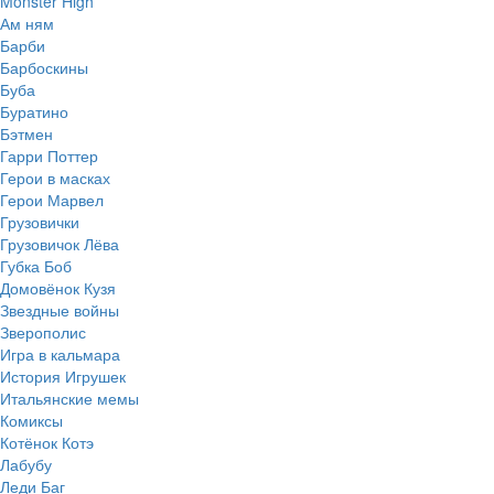
Monster High
Ам ням
Барби
Барбоскины
Буба
Буратино
Бэтмен
Гарри Поттер
Герои в масках
Герои Марвел
Грузовички
Грузовичок Лёва
Губка Боб
Домовёнок Кузя
Звездные войны
Зверополис
Игра в кальмара
История Игрушек
Итальянские мемы
Комиксы
Котёнок Котэ
Лабубу
Леди Баг