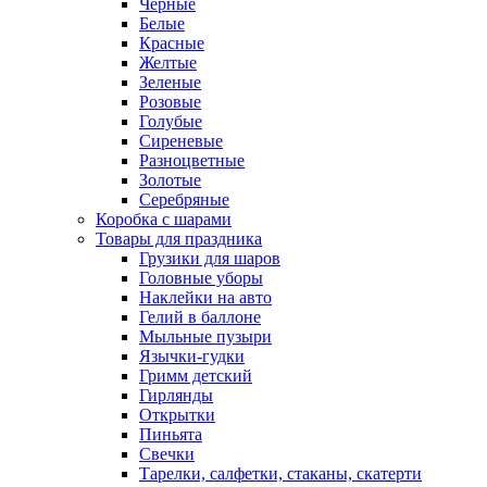
Черные
Белые
Красные
Желтые
Зеленые
Розовые
Голубые
Сиреневые
Разноцветные
Золотые
Серебряные
Коробка с шарами
Товары для праздника
Грузики для шаров
Головные уборы
Наклейки на авто
Гелий в баллоне
Мыльные пузыри
Язычки-гудки
Гримм детский
Гирлянды
Открытки
Пиньята
Свечки
Тарелки, салфетки, стаканы, скатерти