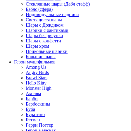
Стеклянные шары (Дабл стафф)
Баблс (сфера)
Индивидуальные надписи
Светящиеся шары
Шары с Дождиком
Шарики с бантиками
Шары без рисунка
Шары с конфетти
Шары хром
Прикольные шарики
Большие шары
Герои мультфильмов
Among Us
Angry Birds
Brawl Stars
Hello Kitty
Monster High
Ам ням
Барби
Барбоскины
Буба
Буратино
Бэтмен
Гарри Поттер
Герои в масках