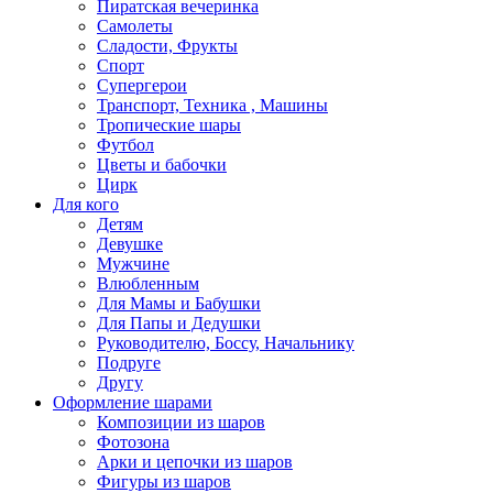
Пиратская вечеринка
Самолеты
Сладости, Фрукты
Спорт
Супергерои
Транспорт, Техника , Машины
Тропические шары
Футбол
Цветы и бабочки
Цирк
Для кого
Детям
Девушке
Мужчине
Влюбленным
Для Мамы и Бабушки
Для Папы и Дедушки
Руководителю, Боссу, Начальнику
Подруге
Другу
Оформление шарами
Композиции из шаров
Фотозона
Арки и цепочки из шаров
Фигуры из шаров