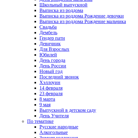
Школьный выпускной
Выписка из роддома
Выписка из роддома Рождение девочки
Выписка из роддома Рождение мальчика
Свадьба
Дембель
Гендер пати
Девичник
Для Взрослых
Юбилей
День города
День России
Новый год
Последний звонок
Хэллоуин
14 февраля
23 февраля
8 марта
9 мая
Выпускной в детском саду
День Учителя
По тематике
Русские народные
Алкогольные
Зимняя коллекция