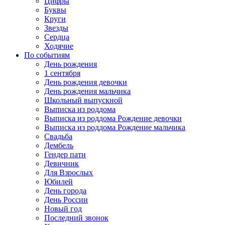
Цифры
Буквы
Круги
Звезды
Сердца
Ходячие
По событиям
День рождения
1 сентября
День рождения девочки
День рождения мальчика
Школьный выпускной
Выписка из роддома
Выписка из роддома Рождение девочки
Выписка из роддома Рождение мальчика
Свадьба
Дембель
Гендер пати
Девичник
Для Взрослых
Юбилей
День города
День России
Новый год
Последний звонок