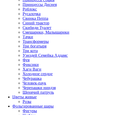
Принцессы Диснея
Роблокс
Русалочка
Свинка Пеппа
Синий трактор
Скибиди Туалет
Смешарики, Малышарики
Тачки
Трансформеры
Три богатыря
Три кота
Уэнздей Семейка Аддамс
Фея
Фиксики
Хаги Ваги
Холодное сердце
Чебурашка
Человек-паук
Черепашки ниндзя
Щенячий патруль
Цветы живые
Розы
Фольгированные шары
Фигуры