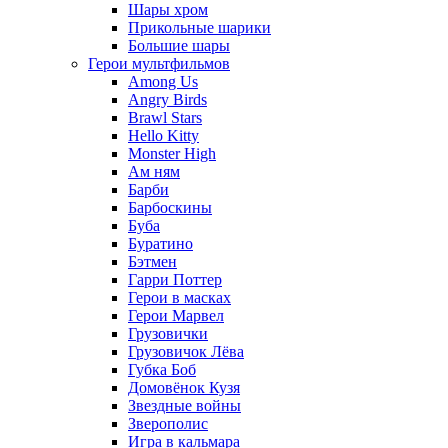
Шары хром
Прикольные шарики
Большие шары
Герои мультфильмов
Among Us
Angry Birds
Brawl Stars
Hello Kitty
Monster High
Ам ням
Барби
Барбоскины
Буба
Буратино
Бэтмен
Гарри Поттер
Герои в масках
Герои Марвел
Грузовички
Грузовичок Лёва
Губка Боб
Домовёнок Кузя
Звездные войны
Зверополис
Игра в кальмара