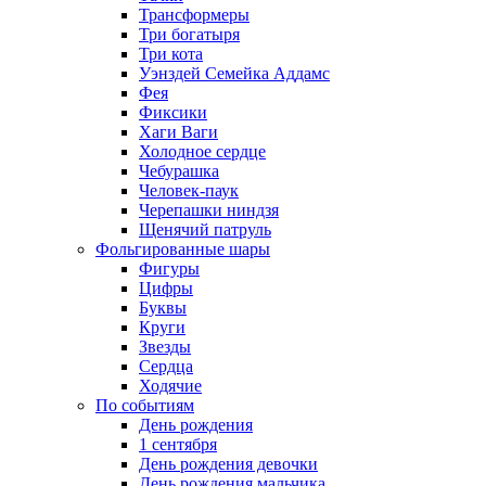
Трансформеры
Три богатыря
Три кота
Уэнздей Семейка Аддамс
Фея
Фиксики
Хаги Ваги
Холодное сердце
Чебурашка
Человек-паук
Черепашки ниндзя
Щенячий патруль
Фольгированные шары
Фигуры
Цифры
Буквы
Круги
Звезды
Сердца
Ходячие
По событиям
День рождения
1 сентября
День рождения девочки
День рождения мальчика