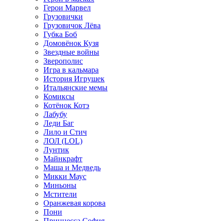
Герои Марвел
Грузовички
Грузовичок Лёва
Губка Боб
Домовёнок Кузя
Звездные войны
Зверополис
Игра в кальмара
История Игрушек
Итальянские мемы
Комиксы
Котёнок Котэ
Лабубу
Леди Баг
Лило и Стич
ЛОЛ (LOL)
Лунтик
Майнкрафт
Маша и Медведь
Микки Маус
Миньоны
Мстители
Оранжевая корова
Пони
Принцесса София