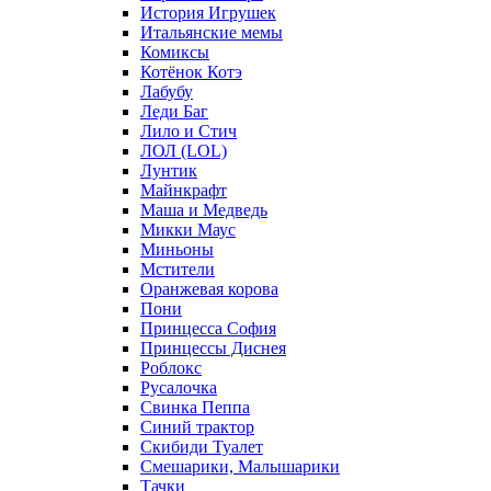
История Игрушек
Итальянские мемы
Комиксы
Котёнок Котэ
Лабубу
Леди Баг
Лило и Стич
ЛОЛ (LOL)
Лунтик
Майнкрафт
Маша и Медведь
Микки Маус
Миньоны
Мстители
Оранжевая корова
Пони
Принцесса София
Принцессы Диснея
Роблокс
Русалочка
Свинка Пеппа
Синий трактор
Скибиди Туалет
Смешарики, Малышарики
Тачки