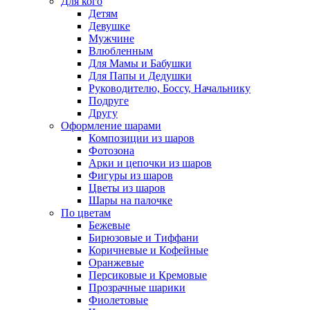
Для кого
Детям
Девушке
Мужчине
Влюбленным
Для Мамы и Бабушки
Для Папы и Дедушки
Руководителю, Боссу, Начальнику
Подруге
Другу
Оформление шарами
Композиции из шаров
Фотозона
Арки и цепочки из шаров
Фигуры из шаров
Цветы из шаров
Шары на палочке
По цветам
Бежевые
Бирюзовые и Тиффани
Коричневые и Кофейные
Оранжевые
Персиковые и Кремовые
Прозрачные шарики
Фиолетовые