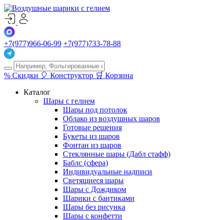
+7(977)966-06-99
+7(977)733-78-88
%
Скидки
🎈
Конструктор
🛒
Корзина
Каталог
Шары с гелием
Шары под потолок
Облако из воздушных шаров
Готовые решения
Букеты из шаров
Фонтан из шаров
Стеклянные шары (Дабл стафф)
Баблс (сфера)
Индивидуальные надписи
Светящиеся шары
Шары с Дождиком
Шарики с бантиками
Шары без рисунка
Шары с конфетти