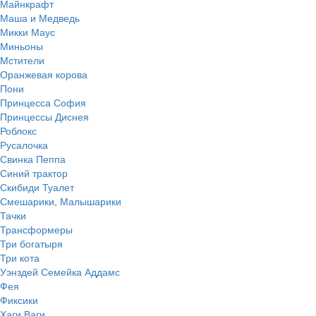
Майнкрафт
Маша и Медведь
Микки Маус
Миньоны
Мстители
Оранжевая корова
Пони
Принцесса София
Принцессы Диснея
Роблокс
Русалочка
Свинка Пеппа
Синий трактор
Скибиди Туалет
Смешарики, Малышарики
Тачки
Трансформеры
Три богатыря
Три кота
Уэнздей Семейка Аддамс
Фея
Фиксики
Хаги Ваги