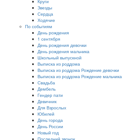
Круги
Звезды
Сердца
Ходячие
По событиям
День рождения
1 сентября
День рождения девочки
День рождения мальчика
Школьный выпускной
Выписка из роддома
Выписка из роддома Рождение девочки
Выписка из роддома Рождение мальчика
Свадьба
Дембель
Гендер пати
Девичник
Для Взрослых
Юбилей
День города
День России
Новый год
Последний звонок