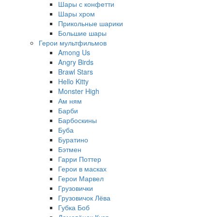
Шары с конфетти
Шары хром
Прикольные шарики
Большие шары
Герои мультфильмов
Among Us
Angry Birds
Brawl Stars
Hello Kitty
Monster High
Ам ням
Барби
Барбоскины
Буба
Буратино
Бэтмен
Гарри Поттер
Герои в масках
Герои Марвел
Грузовички
Грузовичок Лёва
Губка Боб