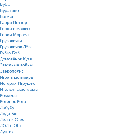
Буба
Буратино
Бэтмен
Гарри Поттер
Герои в масках
Герои Марвел
Грузовички
Грузовичок Лёва
Губка Боб
Домовёнок Кузя
Звездные войны
Зверополис
Игра в кальмара
История Игрушек
Итальянские мемы
Комиксы
Котёнок Котэ
Лабубу
Леди Баг
Лило и Стич
ЛОЛ (LOL)
Лунтик