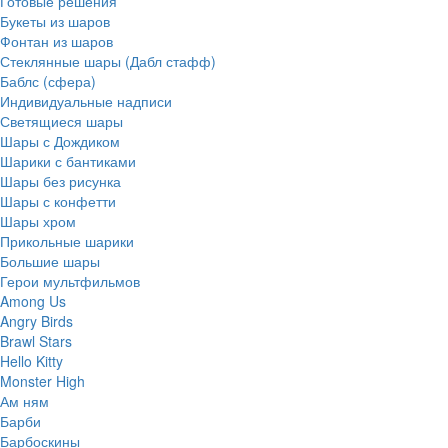
Готовые решения
Букеты из шаров
Фонтан из шаров
Стеклянные шары (Дабл стафф)
Баблс (сфера)
Индивидуальные надписи
Светящиеся шары
Шары с Дождиком
Шарики с бантиками
Шары без рисунка
Шары с конфетти
Шары хром
Прикольные шарики
Большие шары
Герои мультфильмов
Among Us
Angry Birds
Brawl Stars
Hello Kitty
Monster High
Ам ням
Барби
Барбоскины