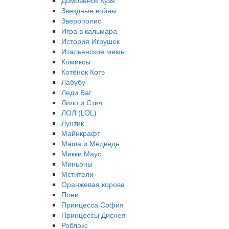
Домовёнок Кузя
Звездные войны
Зверополис
Игра в кальмара
История Игрушек
Итальянские мемы
Комиксы
Котёнок Котэ
Лабубу
Леди Баг
Лило и Стич
ЛОЛ (LOL)
Лунтик
Майнкрафт
Маша и Медведь
Микки Маус
Миньоны
Мстители
Оранжевая корова
Пони
Принцесса София
Принцессы Диснея
Роблокс