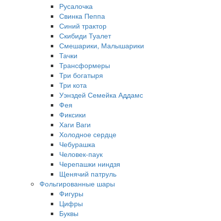
Русалочка
Свинка Пеппа
Синий трактор
Скибиди Туалет
Смешарики, Малышарики
Тачки
Трансформеры
Три богатыря
Три кота
Уэнздей Семейка Аддамс
Фея
Фиксики
Хаги Ваги
Холодное сердце
Чебурашка
Человек-паук
Черепашки ниндзя
Щенячий патруль
Фольгированные шары
Фигуры
Цифры
Буквы