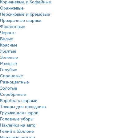
Коричневые и Кофейные
Оранжевые
Персиковые и Кремовые
Прозрачные шарики
Фиолетовые
Черные
Белые
Красные
Желтые
Зеленые
Розовые
Голубые
Сиреневые
Разноцветные
Золотые
Серебряные
Коробка с шарами
Товары для праздника
Грузики для шаров
Головные уборы
Наклейки на авто
Гелий в баллоне
Мыльные пузыри