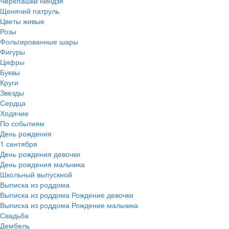
Черепашки ниндзя
Щенячий патруль
Цветы живые
Розы
Фольгированные шары
Фигуры
Цифры
Буквы
Круги
Звезды
Сердца
Ходячие
По событиям
День рождения
1 сентября
День рождения девочки
День рождения мальчика
Школьный выпускной
Выписка из роддома
Выписка из роддома Рождение девочки
Выписка из роддома Рождение мальчика
Свадьба
Дембель