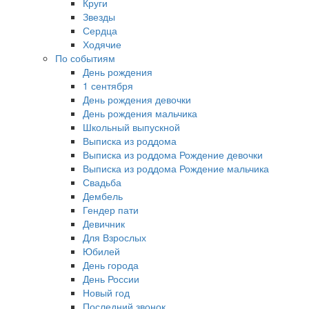
Круги
Звезды
Сердца
Ходячие
По событиям
День рождения
1 сентября
День рождения девочки
День рождения мальчика
Школьный выпускной
Выписка из роддома
Выписка из роддома Рождение девочки
Выписка из роддома Рождение мальчика
Свадьба
Дембель
Гендер пати
Девичник
Для Взрослых
Юбилей
День города
День России
Новый год
Последний звонок