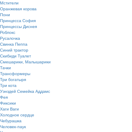
Мстители
Оранжевая корова
Пони
Принцесса София
Принцессы Диснея
Роблокс
Русалочка
Свинка Пеппа
Синий трактор
Скибиди Туалет
Смешарики, Малышарики
Тачки
Трансформеры
Три богатыря
Три кота
Уэнздей Семейка Аддамс
Фея
Фиксики
Хаги Ваги
Холодное сердце
Чебурашка
Человек-паук