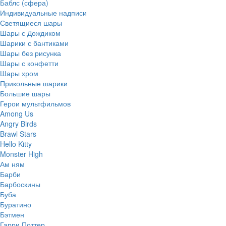
Баблс (сфера)
Индивидуальные надписи
Светящиеся шары
Шары с Дождиком
Шарики с бантиками
Шары без рисунка
Шары с конфетти
Шары хром
Прикольные шарики
Большие шары
Герои мультфильмов
Among Us
Angry Birds
Brawl Stars
Hello Kitty
Monster High
Ам ням
Барби
Барбоскины
Буба
Буратино
Бэтмен
Гарри Поттер