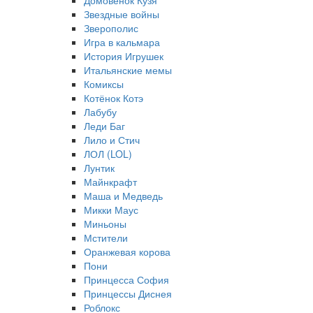
Домовёнок Кузя
Звездные войны
Зверополис
Игра в кальмара
История Игрушек
Итальянские мемы
Комиксы
Котёнок Котэ
Лабубу
Леди Баг
Лило и Стич
ЛОЛ (LOL)
Лунтик
Майнкрафт
Маша и Медведь
Микки Маус
Миньоны
Мстители
Оранжевая корова
Пони
Принцесса София
Принцессы Диснея
Роблокс