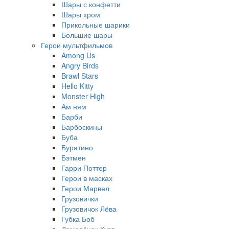
Шары с конфетти
Шары хром
Прикольные шарики
Большие шары
Герои мультфильмов
Among Us
Angry Birds
Brawl Stars
Hello Kitty
Monster High
Ам ням
Барби
Барбоскины
Буба
Буратино
Бэтмен
Гарри Поттер
Герои в масках
Герои Марвел
Грузовички
Грузовичок Лёва
Губка Боб