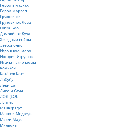
Герои в масках
Герои Марвел
Грузовички
Грузовичок Лёва
Губка Боб
Домовёнок Кузя
Звездные войны
Зверополис
Игра в кальмара
История Игрушек
Итальянские мемы
Комиксы
Котёнок Котэ
Лабубу
Леди Баг
Лило и Стич
ЛОЛ (LOL)
Лунтик
Майнкрафт
Маша и Медведь
Микки Маус
Миньоны