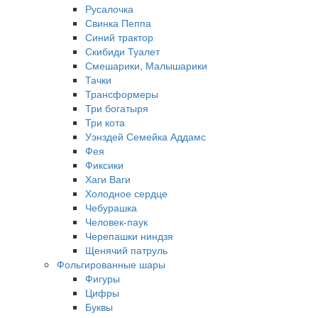
Русалочка
Свинка Пеппа
Синий трактор
Скибиди Туалет
Смешарики, Малышарики
Тачки
Трансформеры
Три богатыря
Три кота
Уэнздей Семейка Аддамс
Фея
Фиксики
Хаги Ваги
Холодное сердце
Чебурашка
Человек-паук
Черепашки ниндзя
Щенячий патруль
Фольгированные шары
Фигуры
Цифры
Буквы